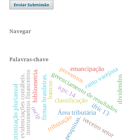
Enviar Submissão
Navegar
Palavras-chave
proventos
ramo varejista
emancipação
bibliometria.
instrumentos financeiros
gerenciamento de resultados
evidenciações contábeis.
firmas brasileiras.
dividendos
bancos
otimização plurianual
icpc 14
classificação
ifric 13
oscip
Área tributária
tributação
pesquisas.
terceiro setor