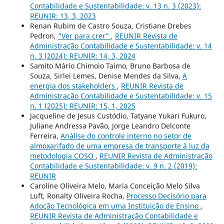
Contabilidade e Sustentabilidade: v. 13 n. 3 (2023):
REUNIR: 13, 3, 2023
Renan Rubim de Castro Souza, Cristiane Drebes
Pedron,
“Ver para crer”
,
REUNIR Revista de
Administração Contabilidade e Sustentabilidade: v. 14
n. 3 (2024): REUNIR: 14, 3, 2024
Samito Mário Chimoio Taimo, Bruno Barbosa de
Souza, Sirlei Lemes, Denise Mendes da Silva,
A
energia dos stakeholders
,
REUNIR Revista de
Administração Contabilidade e Sustentabilidade: v. 15
n. 1 (2025): REUNIR: 15, 1, 2025
Jacqueline de Jesus Custódio, Tatyane Yukari Fukuro,
Juliane Andressa Pavão, Jorge Leandro Delconte
Ferreira,
Análise do controle interno no setor de
almoxarifado de uma empresa de transporte à luz da
metodologia COSO
,
REUNIR Revista de Administração
Contabilidade e Sustentabilidade: v. 9 n. 2 (2019):
REUNIR
Caroline Oliveira Melo, Maria Conceição Melo Silva
Luft, Ronalty Oliveira Rocha,
Processo Decisório para
Adoção Tecnológica em uma Instituição de Ensino
,
REUNIR Revista de Administração Contabilidade e