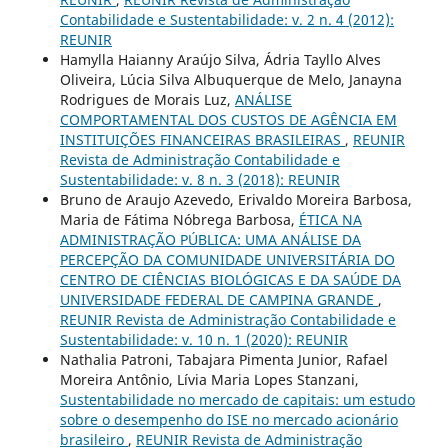
Contabilidade e Sustentabilidade: v. 2 n. 4 (2012):
REUNIR
Hamylla Haianny Araújo Silva, Ádria Tayllo Alves
Oliveira, Lúcia Silva Albuquerque de Melo, Janayna
Rodrigues de Morais Luz,
ANÁLISE
COMPORTAMENTAL DOS CUSTOS DE AGÊNCIA EM
INSTITUIÇÕES FINANCEIRAS BRASILEIRAS
,
REUNIR
Revista de Administração Contabilidade e
Sustentabilidade: v. 8 n. 3 (2018): REUNIR
Bruno de Araujo Azevedo, Erivaldo Moreira Barbosa,
Maria de Fátima Nóbrega Barbosa,
ÉTICA NA
ADMINISTRAÇÃO PÚBLICA: UMA ANÁLISE DA
PERCEPÇÃO DA COMUNIDADE UNIVERSITÁRIA DO
CENTRO DE CIÊNCIAS BIOLÓGICAS E DA SAÚDE DA
UNIVERSIDADE FEDERAL DE CAMPINA GRANDE
,
REUNIR Revista de Administração Contabilidade e
Sustentabilidade: v. 10 n. 1 (2020): REUNIR
Nathalia Patroni, Tabajara Pimenta Junior, Rafael
Moreira Antônio, Lívia Maria Lopes Stanzani,
Sustentabilidade no mercado de capitais: um estudo
sobre o desempenho do ISE no mercado acionário
brasileiro
,
REUNIR Revista de Administração