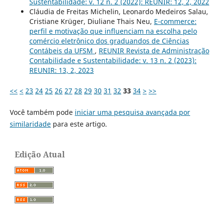
Sustentabilidade: v. 12 n. 2 (2022): REUNIR: 12, 2, 2022
Cláudia de Freitas Michelin, Leonardo Medeiros Salau,
Cristiane Krüger, Diuliane Thais Neu,
E-commerce:
perfil e motivação que influenciam na escolha pelo
comércio eletrônico dos graduandos de Ciências
Contábeis da UFSM
,
REUNIR Revista de Administração
Contabilidade e Sustentabilidade: v. 13 n. 2 (2023):
REUNIR: 13, 2, 2023
<<
<
23
24
25
26
27
28
29
30
31
32
33
34
>
>>
Você também pode
iniciar uma pesquisa avançada por
similaridade
para este artigo.
Edição Atual