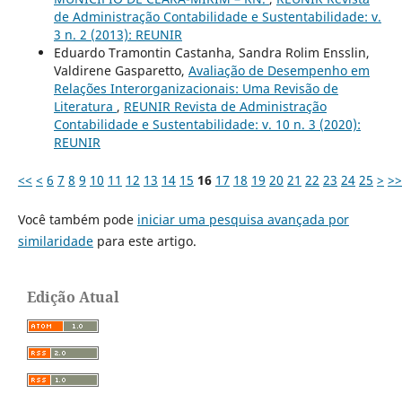
de Administração Contabilidade e Sustentabilidade: v.
3 n. 2 (2013): REUNIR
Eduardo Tramontin Castanha, Sandra Rolim Ensslin,
Valdirene Gasparetto,
Avaliação de Desempenho em
Relações Interorganizacionais: Uma Revisão de
Literatura
,
REUNIR Revista de Administração
Contabilidade e Sustentabilidade: v. 10 n. 3 (2020):
REUNIR
<<
<
6
7
8
9
10
11
12
13
14
15
16
17
18
19
20
21
22
23
24
25
>
>>
Você também pode
iniciar uma pesquisa avançada por
similaridade
para este artigo.
Edição Atual