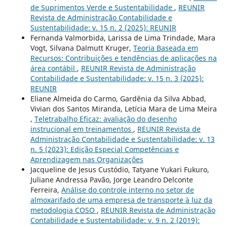
de Suprimentos Verde e Sustentabilidade
,
REUNIR
Revista de Administração Contabilidade e
Sustentabilidade: v. 15 n. 2 (2025): REUNIR
Fernanda Valmorbida, Larissa de Lima Trindade, Mara
Vogt, Silvana Dalmutt Kruger,
Teoria Baseada em
Recursos: Contribuições e tendências de aplicações na
área contábil
,
REUNIR Revista de Administração
Contabilidade e Sustentabilidade: v. 15 n. 3 (2025):
REUNIR
Eliane Almeida do Carmo, Gardênia da Silva Abbad,
Vivian dos Santos Miranda, Letícia Mara de Lima Meira
,
Teletrabalho Eficaz: avaliação do desenho
instrucional em treinamentos
,
REUNIR Revista de
Administração Contabilidade e Sustentabilidade: v. 13
n. 5 (2023): Edição Especial Competências e
Aprendizagem nas Organizações
Jacqueline de Jesus Custódio, Tatyane Yukari Fukuro,
Juliane Andressa Pavão, Jorge Leandro Delconte
Ferreira,
Análise do controle interno no setor de
almoxarifado de uma empresa de transporte à luz da
metodologia COSO
,
REUNIR Revista de Administração
Contabilidade e Sustentabilidade: v. 9 n. 2 (2019):