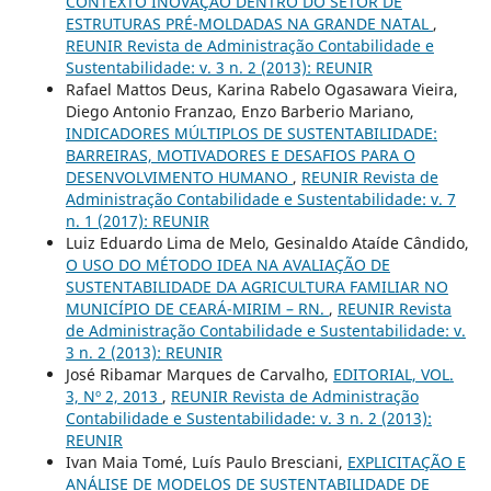
CONTEXTO INOVAÇÃO DENTRO DO SETOR DE
ESTRUTURAS PRÉ-MOLDADAS NA GRANDE NATAL
,
REUNIR Revista de Administração Contabilidade e
Sustentabilidade: v. 3 n. 2 (2013): REUNIR
Rafael Mattos Deus, Karina Rabelo Ogasawara Vieira,
Diego Antonio Franzao, Enzo Barberio Mariano,
INDICADORES MÚLTIPLOS DE SUSTENTABILIDADE:
BARREIRAS, MOTIVADORES E DESAFIOS PARA O
DESENVOLVIMENTO HUMANO
,
REUNIR Revista de
Administração Contabilidade e Sustentabilidade: v. 7
n. 1 (2017): REUNIR
Luiz Eduardo Lima de Melo, Gesinaldo Ataíde Cândido,
O USO DO MÉTODO IDEA NA AVALIAÇÃO DE
SUSTENTABILIDADE DA AGRICULTURA FAMILIAR NO
MUNICÍPIO DE CEARÁ-MIRIM – RN.
,
REUNIR Revista
de Administração Contabilidade e Sustentabilidade: v.
3 n. 2 (2013): REUNIR
José Ribamar Marques de Carvalho,
EDITORIAL, VOL.
3, Nº 2, 2013
,
REUNIR Revista de Administração
Contabilidade e Sustentabilidade: v. 3 n. 2 (2013):
REUNIR
Ivan Maia Tomé, Luís Paulo Bresciani,
EXPLICITAÇÃO E
ANÁLISE DE MODELOS DE SUSTENTABILIDADE DE