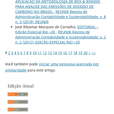
APLICAÇÃO DA METODOLOGIA DE BOX & JENKINS
PARA ANÁLISE DAS EMISSÕES DE DIÓXIDO DE
CARBONO NO BRASIL
,
REUNIR Revista de
Administração Contabilidade e Sustentabilidade: v. 8
n. 3 (2018): REUNIR
José Ribamar Marques de Carvalho,
EDITORIAL –
Edição Especial Rio +20
,
REUNIR Revista de
Administração Contabilidade e Sustentabilidade: v. 2
n. 2 (2012): EDIÇÃO ESPECIAL RIO +20
1
2
3
4
5
6
7
8
9
10
11
12
13
14
15
16
17
18
19
20
>
>>
Você também pode
iniciar uma pesquisa avançada por
similaridade
para este artigo.
Edição Atual