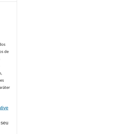
ados
os de
m
o
o,
ões
aráter
tive
 seu