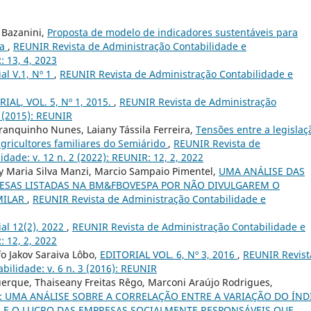
 Bazanini,
Proposta de modelo de indicadores sustentáveis para
ra
,
REUNIR Revista de Administração Contabilidade e
: 13, 4, 2023
ial V.1, Nº 1
,
REUNIR Revista de Administração Contabilidade e
IAL, VOL. 5, Nº 1, 2015.
,
REUNIR Revista de Administração
1 (2015): REUNIR
anquinho Nunes, Laiany Tássila Ferreira,
Tensões entre a legislaç
agricultores familiares do Semiárido
,
REUNIR Revista de
dade: v. 12 n. 2 (2022): REUNIR: 12, 2, 2022
ly Maria Silva Manzi, Marcio Sampaio Pimentel,
UMA ANÁLISE DAS
RESAS LISTADAS NA BM&FBOVESPA POR NÃO DIVULGAREM O
MILAR
,
REUNIR Revista de Administração Contabilidade e
ial 12(2), 2022
,
REUNIR Revista de Administração Contabilidade e
: 12, 2, 2022
o Jakov Saraiva Lôbo,
EDITORIAL VOL. 6, Nº 3, 2016
,
REUNIR Revist
bilidade: v. 6 n. 3 (2016): REUNIR
querque, Thaiseany Freitas Rêgo, Marconi Araújo Rodrigues,
: UMA ANÁLISE SOBRE A CORRELAÇÃO ENTRE A VARIAÇÃO DO ÍND
E) E O LUCRO DAS EMPRESAS SOCIALMENTE RESPONSÁVEIS QUE