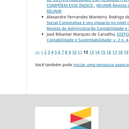
COMPÕEM ESSE ÍNDICE
,
REUNIR Revista d
REUNIR
Alexandre Fernandes Monteiro, Rodrigo d
Social Corporativa e seu impacto no nível
Revista de Administração Contabilidade e S
José Ribamar Marques de Carvalho,
EDITOR
Contabilidade e Sustentabilidade: v. 2 n. 
<<
<
2
3
4
5
6
7
8
9
10
11
12
13
14
15
16
17
18
19
Você também pode
iniciar uma pesquisa avança