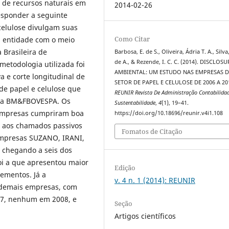
r de recursos naturais em
2014-02-26
responder a seguinte
celulose divulgam suas
Como Citar
da entidade com o meio
Brasileira de
Barbosa, E. de S., Oliveira, Ádria T. A., Silva,
de A., & Rezende, I. C. C. (2014). DISCLOSU
 metodologia utilizada foi
AMBIENTAL: UM ESTUDO NAS EMPRESAS 
a e corte longitudinal de
SETOR DE PAPEL E CELULOSE DE 2006 A 20
de papel e celulose que
REUNIR Revista De Administração Contabilida
s, a BM&FBOVESPA. Os
Sustentabilidade
,
4
(1), 19–41.
empresas cumpriram boa
https://doi.org/10.18696/reunir.v4i1.108
s aos chamados passivos
Fomatos de Citação
empresas SUZANO, IRANI,
 chegando a seis dos
oi a que apresentou maior
Edição
ementos. Já a
v. 4 n. 1 (2014): REUNIR
emais empresas, com
7, nenhum em 2008, e
Seção
Artigos científicos