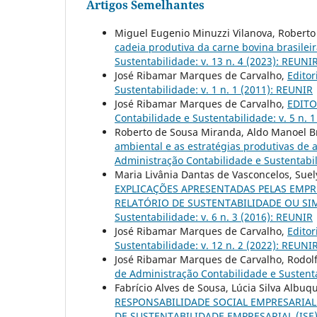
Artigos Semelhantes
Miguel Eugenio Minuzzi Vilanova, Roberto
cadeia produtiva da carne bovina brasilei
Sustentabilidade: v. 13 n. 4 (2023): REUNIR
José Ribamar Marques de Carvalho,
Editor
Sustentabilidade: v. 1 n. 1 (2011): REUNIR
José Ribamar Marques de Carvalho,
EDITOR
Contabilidade e Sustentabilidade: v. 5 n. 
Roberto de Sousa Miranda, Aldo Manoel Br
ambiental e as estratégias produtivas de 
Administração Contabilidade e Sustentabili
Maria Livânia Dantas de Vasconcelos, Sue
EXPLICAÇÕES APRESENTADAS PELAS EMP
RELATÓRIO DE SUSTENTABILIDADE OU SI
Sustentabilidade: v. 6 n. 3 (2016): REUNIR
José Ribamar Marques de Carvalho,
Editor
Sustentabilidade: v. 12 n. 2 (2022): REUNIR
José Ribamar Marques de Carvalho, Rodolf
de Administração Contabilidade e Sustenta
Fabrício Alves de Sousa, Lúcia Silva Albu
RESPONSABILIDADE SOCIAL EMPRESARIAL
DE SUSTENTABILIDADE EMPRESARIAL (IS