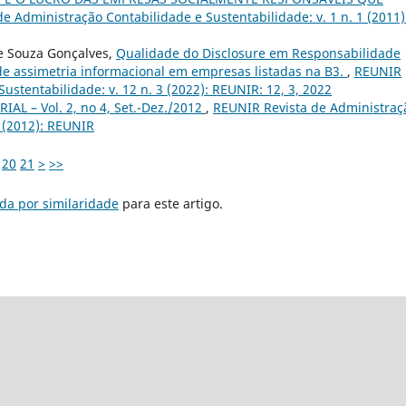
e Administração Contabilidade e Sustentabilidade: v. 1 n. 1 (2011)
e Souza Gonçalves,
Qualidade do Disclosure em Responsabilidade
 de assimetria informacional em empresas listadas na B3.
,
REUNIR
ustentabilidade: v. 12 n. 3 (2022): REUNIR: 12, 3, 2022
IAL – Vol. 2, no 4, Set.-Dez./2012
,
REUNIR Revista de Administraç
4 (2012): REUNIR
20
21
>
>>
da por similaridade
para este artigo.