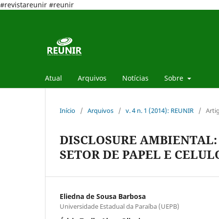
#revistareunir #reunir
Atual
Arquivos
Notícias
Sobre
Início
/
Arquivos
/
v. 4 n. 1 (2014): REUNIR
/
Arti
DISCLOSURE AMBIENTAL:
SETOR DE PAPEL E CELULO
Eliedna de Sousa Barbosa
Universidade Estadual da Paraíba (UEPB)