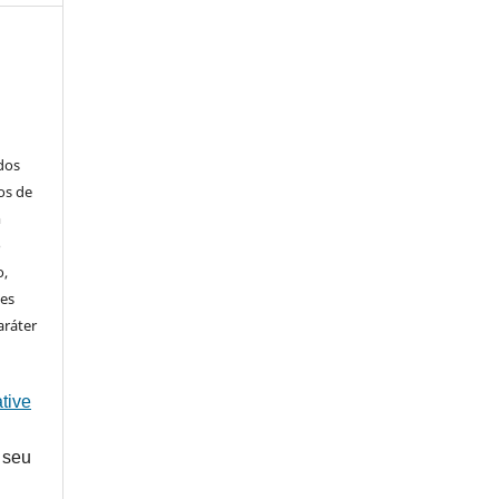
ados
os de
m
o
o,
ões
aráter
tive
 seu