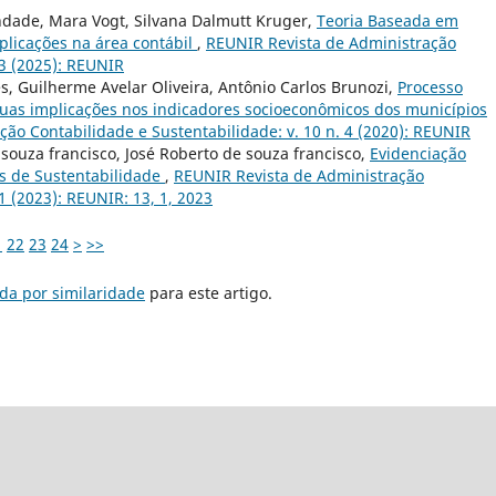
ndade, Mara Vogt, Silvana Dalmutt Kruger,
Teoria Baseada em
plicações na área contábil
,
REUNIR Revista de Administração
 3 (2025): REUNIR
es, Guilherme Avelar Oliveira, Antônio Carlos Brunozi,
Processo
suas implicações nos indicadores socioeconômicos dos municípios
ão Contabilidade e Sustentabilidade: v. 10 n. 4 (2020): REUNIR
 souza francisco, José Roberto de souza francisco,
Evidenciação
os de Sustentabilidade
,
REUNIR Revista de Administração
1 (2023): REUNIR: 13, 1, 2023
1
22
23
24
>
>>
da por similaridade
para este artigo.