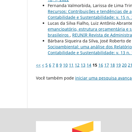
Fernanda Valmorbida, Larissa de Lima Tri
Recursos: Contribuições e tendências de a
Contabilidade e Sustentabilidade: v. 15 n.
Lucas da Silva Fialho, Luiz Antônio Abrant
emancipatório, estrutura orçamentária e 
brasileiros
,
REUNIR Revista de Administraç
Bárbara Siqueira da Silva, José Roberto de
Socioambiental: uma análise dos Relatóri
Contabilidade e Sustentabilidade: v. 13 n. 
<<
<
5
6
7
8
9
10
11
12
13
14
15
16
17
18
19
20
2
Você também pode
iniciar uma pesquisa avança