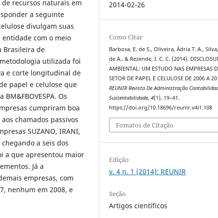
r de recursos naturais em
2014-02-26
responder a seguinte
celulose divulgam suas
Como Citar
da entidade com o meio
Brasileira de
Barbosa, E. de S., Oliveira, Ádria T. A., Silva,
de A., & Rezende, I. C. C. (2014). DISCLOSU
 metodologia utilizada foi
AMBIENTAL: UM ESTUDO NAS EMPRESAS 
a e corte longitudinal de
SETOR DE PAPEL E CELULOSE DE 2006 A 20
de papel e celulose que
REUNIR Revista De Administração Contabilida
s, a BM&FBOVESPA. Os
Sustentabilidade
,
4
(1), 19–41.
empresas cumpriram boa
https://doi.org/10.18696/reunir.v4i1.108
s aos chamados passivos
Fomatos de Citação
empresas SUZANO, IRANI,
 chegando a seis dos
oi a que apresentou maior
Edição
ementos. Já a
v. 4 n. 1 (2014): REUNIR
emais empresas, com
7, nenhum em 2008, e
Seção
Artigos científicos