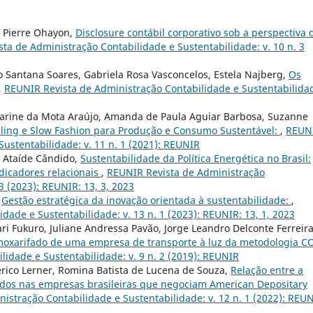
, Pierre Ohayon,
Disclosure contábil corporativo sob a perspectiva 
ta de Administração Contabilidade e Sustentabilidade: v. 10 n. 3
 Santana Soares, Gabriela Rosa Vasconcelos, Estela Najberg,
Os
,
REUNIR Revista de Administração Contabilidade e Sustentabilida
atarine da Mota Araújo, Amanda de Paula Aguiar Barbosa, Suzanne
ling e Slow Fashion para Produção e Consumo Sustentável:
,
REUN
ustentabilidade: v. 11 n. 1 (2021): REUNIR
o Ataíde Cândido,
Sustentabilidade da Política Energética no Brasil:
dicadores relacionais
,
REUNIR Revista de Administração
3 (2023): REUNIR: 13, 3, 2023
,
Gestão estratégica da inovação orientada à sustentabilidade:
,
ade e Sustentabilidade: v. 13 n. 1 (2023): REUNIR: 13, 1, 2023
ri Fukuro, Juliane Andressa Pavão, Jorge Leandro Delconte Ferreira
almoxarifado de uma empresa de transporte à luz da metodologia 
idade e Sustentabilidade: v. 9 n. 2 (2019): REUNIR
erico Lerner, Romina Batista de Lucena de Souza,
Relação entre a
dendos nas empresas brasileiras que negociam American Depositary
istração Contabilidade e Sustentabilidade: v. 12 n. 1 (2022): REUN