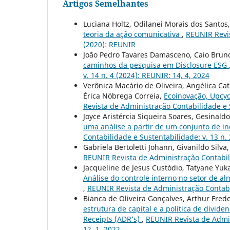
Artigos Semelhantes
Luciana Holtz, Odilanei Morais dos Santos
teoria da ação comunicativa
,
REUNIR Revis
(2020): REUNIR
João Pedro Tavares Damasceno, Caio Bruno
caminhos da pesquisa em Disclosure ESG
v. 14 n. 4 (2024): REUNIR: 14, 4, 2024
Verônica Macário de Oliveira, Angélica C
Érica Nóbrega Correia,
Ecoinovação, Upcyc
Revista de Administração Contabilidade e S
Joyce Aristércia Siqueira Soares, Gesinald
uma análise a partir de um conjunto de in
Contabilidade e Sustentabilidade: v. 13 n. 
Gabriela Bertoletti Johann, Givanildo Silva
REUNIR Revista de Administração Contabilid
Jacqueline de Jesus Custódio, Tatyane Yuka
Análise do controle interno no setor de 
,
REUNIR Revista de Administração Contabil
Bianca de Oliveira Gonçalves, Arthur Fred
estrutura de capital e a política de divi
Receipts (ADR’s)
,
REUNIR Revista de Admin
12, 1, 2022