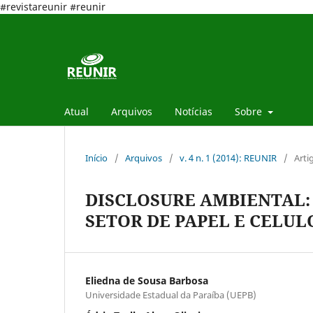
#revistareunir #reunir
Atual
Arquivos
Notícias
Sobre
Início
/
Arquivos
/
v. 4 n. 1 (2014): REUNIR
/
Arti
DISCLOSURE AMBIENTAL:
SETOR DE PAPEL E CELULO
Eliedna de Sousa Barbosa
Universidade Estadual da Paraíba (UEPB)