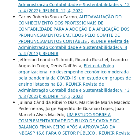
Administração Contabilidade e Sustentabilidade: v. 12
n. 4 (2022): REUNIR: 12, 4, 2022
Carlos Roberto Souza Carmo,
AUTOAVALIAÇÃO DO
CONHECIMENTO DOS PROFISSIONAIS DE
CONTABILIDADE PARA A ADOÇÃO E A APLICAÇÃO DOS
PRONUNCIAMENTOS EMITIDOS PELO COMITÊ DE
PRONUNCIAMENTOS CONTÁBEIS
,
REUNIR Revista de
Administração Contabilidade e Sustentabilidade: v. 3
n. 4 (2013): REUNIR
Jefferson Leandro Schmidt, Ricardo Ruschel, Leandro
Augusto Toigo, Denis Dall’Asta,
Efeito da Folga
organizacional no desempenho econômico moderada
pela pandemia da COVID-19: um estudo em grupos de
ensino listados na B3
,
REUNIR Revista de
Administração Contabilidade e Sustentabilidade: v. 13
n. 3 (2023): REUNIR: 13, 3, 2023
Juliana Cândida Ribeiro Dias, Marcleide Maria Macêdo
Pederneiras, Jorge Expedito de Gusmão Lopes, João
Marcelo Alves Macêdo,
UM ESTUDO SOBRE A
COMPLEMENTARIDADE DO FLUXO DE CAIXA E DO
BALANÇO FINANCEIRO APÓS A APROVAÇÃO DA
NBCASP 16.6 PARA O SETOR PÚBLICO
,
REUNIR Revista