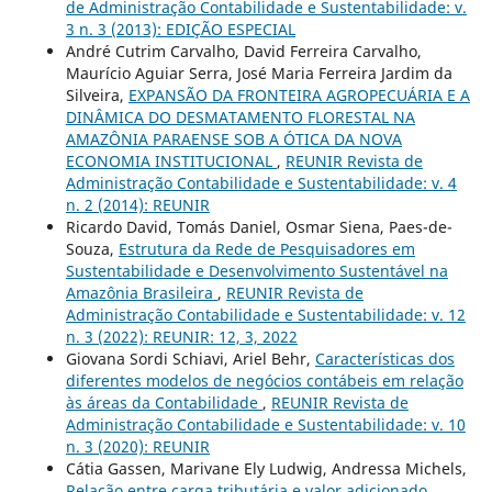
de Administração Contabilidade e Sustentabilidade: v.
3 n. 3 (2013): EDIÇÃO ESPECIAL
André Cutrim Carvalho, David Ferreira Carvalho,
Maurício Aguiar Serra, José Maria Ferreira Jardim da
Silveira,
EXPANSÃO DA FRONTEIRA AGROPECUÁRIA E A
DINÂMICA DO DESMATAMENTO FLORESTAL NA
AMAZÔNIA PARAENSE SOB A ÓTICA DA NOVA
ECONOMIA INSTITUCIONAL
,
REUNIR Revista de
Administração Contabilidade e Sustentabilidade: v. 4
n. 2 (2014): REUNIR
Ricardo David, Tomás Daniel, Osmar Siena, Paes-de-
Souza,
Estrutura da Rede de Pesquisadores em
Sustentabilidade e Desenvolvimento Sustentável na
Amazônia Brasileira
,
REUNIR Revista de
Administração Contabilidade e Sustentabilidade: v. 12
n. 3 (2022): REUNIR: 12, 3, 2022
Giovana Sordi Schiavi, Ariel Behr,
Características dos
diferentes modelos de negócios contábeis em relação
às áreas da Contabilidade
,
REUNIR Revista de
Administração Contabilidade e Sustentabilidade: v. 10
n. 3 (2020): REUNIR
Cátia Gassen, Marivane Ely Ludwig, Andressa Michels,
Relação entre carga tributária e valor adicionado
,