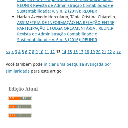
REUNIR Revista de Administração Contabilidade e
Sustentabilidade: v. 9 n. 2 (2019): REUNIR
Harlan Azevedo Herculano, Tânia Cristina Chiarello,
ASSIMETRIA DE INFORMAÇÃO NA RELAÇÃO ENTRE
PARTICIPAÇÃO E FOLGA ORÇAMENTÁRIA
,
REUNIR
Revista de Administração Contabilidade e
Sustentabilidade: v. 6 n. 3 (2016): REUNIR
<<
<
3
4
5
6
7
8
9
10
11
12
13
14
15
16
17
18
19
20
21
22
>
>>
Você também pode
iniciar uma pesquisa avançada por
similaridade
para este artigo.
Edição Atual