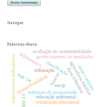
Enviar Submissão
Navegar
Palavras-chave
avaliação de sustentabilidade
bibliometria.
impacto nos indicadores.
gerenciamento de resultados
classificação
agricultura familiar
ramo varejista
Área tributária
tributação
bancos
icpc 14
firmas brasileiras.
oscip
estrutura de propriedade
ifric 13
educação ambiental.
otimização plurianual