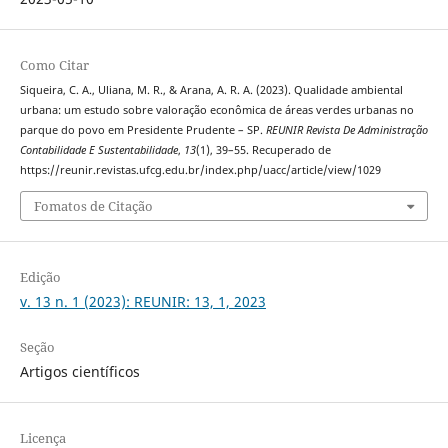
Como Citar
Siqueira, C. A., Uliana, M. R., & Arana, A. R. A. (2023). Qualidade ambiental
urbana: um estudo sobre valoração econômica de áreas verdes urbanas no
parque do povo em Presidente Prudente – SP.
REUNIR Revista De Administração
Contabilidade E Sustentabilidade
,
13
(1), 39–55. Recuperado de
https://reunir.revistas.ufcg.edu.br/index.php/uacc/article/view/1029
Fomatos de Citação
Edição
v. 13 n. 1 (2023): REUNIR: 13, 1, 2023
Seção
Artigos científicos
Licença