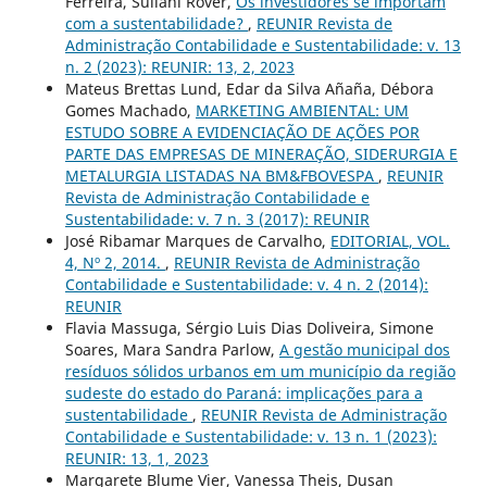
Ferreira, Suliani Rover,
Os investidores se importam
com a sustentabilidade?
,
REUNIR Revista de
Administração Contabilidade e Sustentabilidade: v. 13
n. 2 (2023): REUNIR: 13, 2, 2023
Mateus Brettas Lund, Edar da Silva Añaña, Débora
Gomes Machado,
MARKETING AMBIENTAL: UM
ESTUDO SOBRE A EVIDENCIAÇÃO DE AÇÕES POR
PARTE DAS EMPRESAS DE MINERAÇÃO, SIDERURGIA E
METALURGIA LISTADAS NA BM&FBOVESPA
,
REUNIR
Revista de Administração Contabilidade e
Sustentabilidade: v. 7 n. 3 (2017): REUNIR
José Ribamar Marques de Carvalho,
EDITORIAL, VOL.
4, Nº 2, 2014.
,
REUNIR Revista de Administração
Contabilidade e Sustentabilidade: v. 4 n. 2 (2014):
REUNIR
Flavia Massuga, Sérgio Luis Dias Doliveira, Simone
Soares, Mara Sandra Parlow,
A gestão municipal dos
resíduos sólidos urbanos em um município da região
sudeste do estado do Paraná: implicações para a
sustentabilidade
,
REUNIR Revista de Administração
Contabilidade e Sustentabilidade: v. 13 n. 1 (2023):
REUNIR: 13, 1, 2023
Margarete Blume Vier, Vanessa Theis, Dusan