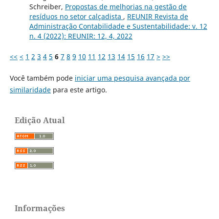
Schreiber,
Propostas de melhorias na gestão de
resíduos no setor calçadista
,
REUNIR Revista de
Administração Contabilidade e Sustentabilidade: v. 12
n. 4 (2022): REUNIR: 12, 4, 2022
<<
<
1
2
3
4
5
6
7
8
9
10
11
12
13
14
15
16
17
>
>>
Você também pode
iniciar uma pesquisa avançada por
similaridade
para este artigo.
Edição Atual
Informações