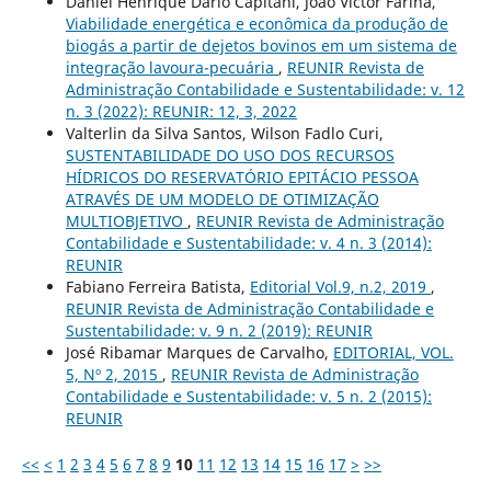
Daniel Henrique Dario Capitani, João Victor Farina,
Viabilidade energética e econômica da produção de
biogás a partir de dejetos bovinos em um sistema de
integração lavoura-pecuária
,
REUNIR Revista de
Administração Contabilidade e Sustentabilidade: v. 12
n. 3 (2022): REUNIR: 12, 3, 2022
Valterlin da Silva Santos, Wilson Fadlo Curi,
SUSTENTABILIDADE DO USO DOS RECURSOS
HÍDRICOS DO RESERVATÓRIO EPITÁCIO PESSOA
ATRAVÉS DE UM MODELO DE OTIMIZAÇÃO
MULTIOBJETIVO
,
REUNIR Revista de Administração
Contabilidade e Sustentabilidade: v. 4 n. 3 (2014):
REUNIR
Fabiano Ferreira Batista,
Editorial Vol.9, n.2, 2019
,
REUNIR Revista de Administração Contabilidade e
Sustentabilidade: v. 9 n. 2 (2019): REUNIR
José Ribamar Marques de Carvalho,
EDITORIAL, VOL.
5, Nº 2, 2015
,
REUNIR Revista de Administração
Contabilidade e Sustentabilidade: v. 5 n. 2 (2015):
REUNIR
<<
<
1
2
3
4
5
6
7
8
9
10
11
12
13
14
15
16
17
>
>>