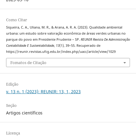
Como Citar
Siqueira, C. A., Uliana, M. R., & Arana, A. R. A. (2023). Qualidade ambiental
urbana: um estudo sobre valoração econômica de áreas verdes urbanas no
parque do povo em Presidente Prudente – SP.
REUNIR Revista De Administração
Contabilidade E Sustentabilidade
,
13
(1), 39–55. Recuperado de
https://reunir.revistas.ufcg.edu.br/index.php/uacc/article/view/1029
Fomatos de Citação
Edição
v. 13 n. 1 (2023): REUNIR: 13, 1, 2023
Seção
Artigos científicos
Licença