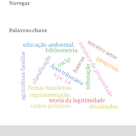
Navegar
Palavras-chave
terceiro setor
estrutura de propriedade
educação ambiental.
bibliometria.
agricultura familiar
classificação
pesquisas.
bancos
oscip
Área tributária
tributação
icpc 14
firmas brasileiras.
regulamentação
teoria da legitimidade
custos políticos
dividendos