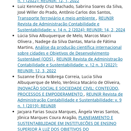
n. 1 (2022): REUNIR: 12, 1, 2022
Luiz Kennedy Cruz Machado, Sabrina Soares da Silva,
José Willer do Prado, Antônio Carlos dos Santos,
Transporte ferroviário e meio ambiente
,
REUNIR
Revista de Administração Contabilidade e
Sustentabilidade: v. 14 n. 2 (2024): REUNIR: 14, 2, 2024
Lúcia Silva Albuquerque de Melo, Marcos Macri
Olivera , Nadege da Silva Dantas, Maria de Fátima
Martins,
Análise da produção científica internacional
sobre cidades e Objetivos de Desenvolvimento
Sustentável (ODS)
,
REUNIR Revista de Administração
Contabilidade e Sustentabilidade: v. 12 n. 3 (2022):
REUNIR: 12, 3, 2022
Suzanne Érica Nóbrega Correia, Lucia Silva
Albuquerque de Melo, Verônica Macário de Oliveira,
INOVAÇÃO SOCIAL E SOCIEDADE CIVIL: CONTEÚDO,
PROCESSOS E EMPODERAMENTO
,
REUNIR Revista de
Administração Contabilidade e Sustentabilidade: v. 9
n. 1 (2019): REUNIR
Jacyara Farias Souza Marques, Ângela Veras Santos,
Jônica Marques Coura Aragão,
PLANEJAMENTO E
SUSTENTABILIDADE EM INSTITUIÇÕES DE ENSINO
SUPERIOR À LUZ DOS OBJETIVOS DO