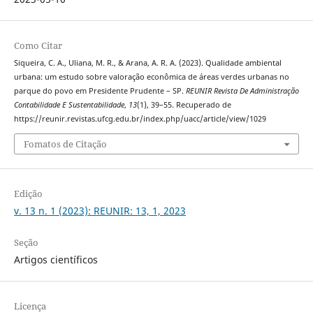
Como Citar
Siqueira, C. A., Uliana, M. R., & Arana, A. R. A. (2023). Qualidade ambiental
urbana: um estudo sobre valoração econômica de áreas verdes urbanas no
parque do povo em Presidente Prudente – SP.
REUNIR Revista De Administração
Contabilidade E Sustentabilidade
,
13
(1), 39–55. Recuperado de
https://reunir.revistas.ufcg.edu.br/index.php/uacc/article/view/1029
Fomatos de Citação
Edição
v. 13 n. 1 (2023): REUNIR: 13, 1, 2023
Seção
Artigos científicos
Licença