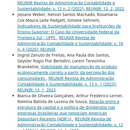
REUNIR Revista de Administração Contabilidade e
Sustentabilidade: v. 12 n. 2 (2022): REUNIR: 12, 2, 2022
Josiane Weber, Nelson Santos Machado, Rosamaria
Cox Moura Leite Padgett, Simone Sehnem,
Indicadores de Sustentabilidade para Instituições de
Ensino Superior: O Caso da Universidade Federal da
Fronteira Sul - UFFS
,
REUNIR Revista de
Administração Contabilidade e Sustentabilidade: v. 10
n. 4 (2020): REUNIR
Ingrid Zanuto de Freitas, Ana Paula dos Santos,
Geysler Rogis Flor Bertolini, Loreni Teresinha
Brandalise,
Viabilidade de manutenção de produto
ecologicamente correto a partir da percepção dos
consumidores
,
REUNIR Revista de Administração
Contabilidade e Sustentabilidade: v. 13 n. 1 (2023):
REUNIR: 13, 1, 2023
Bianca de Oliveira Gonçalves, Arthur Frederico Lerner,
Romina Batista de Lucena de Souza,
Relação entre a
estrutura de capital e a política de dividendos nas
empresas brasileiras que negociam American
Depositary Receipts (ADR’s)
,
REUNIR Revista de
Administração Contabilidade e Sustentabilidade: v. 12