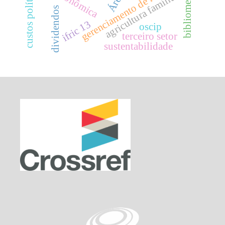
gerenciamento de resultados
custos políticos
bibliometria.
agricultura familiar
dividendos
ifric 13
oscip
terceiro setor
sustentabilidade