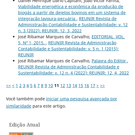
Daniel Henrique Dario Capitani, João Victor Farina,
Viabilidade energética e econômica da produção de
biogás a partir de dejetos bovinos em um sistema de
integração lavoura-pecuária
,
REUNIR Revista de
Administração Contabilidade e Sustentabilidade: v. 12
n. 3 (2022): REUNIR: 12, 3, 2022
José Ribamar Marques de Carvalho,
EDITORIAL, VOL.
5, Nº 1, 2015.
,
REUNIR Revista de Administração
Contabilidade e Sustentabilidade: v. 5 n. 1 (2015):
REUNIR
José Ribamar Marques de Carvalho,
Palavra do Editor
,
REUNIR Revista de Administração Contabilidade e
Sustentabilidade: v. 12 n. 4 (2022): REUNIR: 12, 4, 2022
<<
<
1
2
3
4
5
6
7
8
9
10
11
12
13
14
15
16
17
>
>>
Você também pode
iniciar uma pesquisa avançada por
similaridade
para este artigo.
Edição Atual