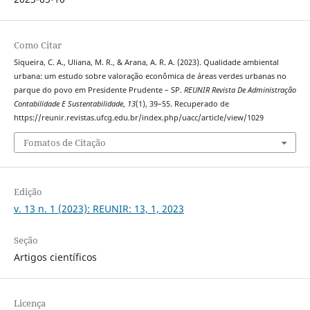
Como Citar
Siqueira, C. A., Uliana, M. R., & Arana, A. R. A. (2023). Qualidade ambiental
urbana: um estudo sobre valoração econômica de áreas verdes urbanas no
parque do povo em Presidente Prudente – SP.
REUNIR Revista De Administração
Contabilidade E Sustentabilidade
,
13
(1), 39–55. Recuperado de
https://reunir.revistas.ufcg.edu.br/index.php/uacc/article/view/1029
Fomatos de Citação
Edição
v. 13 n. 1 (2023): REUNIR: 13, 1, 2023
Seção
Artigos científicos
Licença