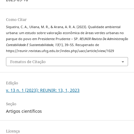
Como Citar
Siqueira, C. A., Uliana, M. R., & Arana, A. R. A. (2023). Qualidade ambiental
urbana: um estudo sobre valoração econômica de áreas verdes urbanas no
parque do povo em Presidente Prudente – SP.
REUNIR Revista De Administração
Contabilidade E Sustentabilidade
,
13
(1), 39–55. Recuperado de
https://reunir.revistas.ufcg.edu.br/index.php/uacc/article/view/1029
Fomatos de Citação
Edição
v. 13 n. 1 (2023): REUNIR: 13, 1, 2023
Seção
Artigos científicos
Licença