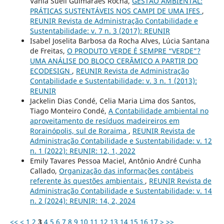
Vânia Sueli Guimarães Rocha,
GESTÃO AMBIENTAL:
PRÁTICAS SUSTENTÁVEIS NOS CAMPI DE UMA IFES
,
REUNIR Revista de Administração Contabilidade e
Sustentabilidade: v. 7 n. 3 (2017): REUNIR
Isabel Joselita Barbosa da Rocha Alves, Lúcia Santana
de Freitas,
O PRODUTO VERDE É SEMPRE “VERDE”?
UMA ANÁLISE DO BLOCO CERÂMICO A PARTIR DO
ECODESIGN
,
REUNIR Revista de Administração
Contabilidade e Sustentabilidade: v. 3 n. 1 (2013):
REUNIR
Jackelin Dias Condé, Celia Maria Lima dos Santos,
Tiago Monteiro Condé,
A Contabilidade ambiental no
aproveitamento de resíduos madeireiros em
Rorainópolis, sul de Roraima
,
REUNIR Revista de
Administração Contabilidade e Sustentabilidade: v. 12
n. 1 (2022): REUNIR: 12, 1, 2022
Emily Tavares Pessoa Maciel, Antônio André Cunha
Callado,
Organização das informações contábeis
referente às questões ambientais
,
REUNIR Revista de
Administração Contabilidade e Sustentabilidade: v. 14
n. 2 (2024): REUNIR: 14, 2, 2024
<<
<
1
2
3
4
5
6
7
8
9
10
11
12
13
14
15
16
17
>
>>