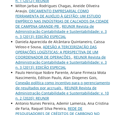
n. 1 (2012): REUNIR
Milton Jarbas Rodrigues Chagas, Aneide Oliveira
Araujo,
ORÇAMENTO EMPRESARIAL COMO
FERRAMENTA DE AUXÍLIO À GESTÃO: UM ESTUDO
EMPÍRICO NAS INDÚSTRIAS DE CALÇADOS DA CIDADE
DE CAMPINA GRANDE-PB
,
REUNIR Revista de
Administração Contabilidade e Sustentabilidade: v. 3
n. 3 (2013): EDIÇÃO ESPECIAL
Daniela Aparecida de Alcântara Quintaneiro, Caissa
Veloso e Sousa,
ADESÃO A TERCEIRIZAÇÃO DAS
OPERAÇÕES LOGÍSTICAS: A PERSPECTIVA DE UM
COORDENADOR DE OPERAÇÕES
,
REUNIR Revista de
Administração Contabilidade e Sustentabilidade: v. 3
n. 3 (2013): EDIÇÃO ESPECIAL
Paulo Henrique Nobre Parente, Ariane Firmeza Mota
Nascimento, Edilson Paulo, Alan Diogenes Gois,
Conexão política como incentivo para o gerenciamento
de resultados por accruals
,
REUNIR Revista de
Administração Contabilidade e Sustentabilidade: v. 10
n. 2 (2020): REUNIR
Antonio Nunes Pereira, Ademir Lamenza, Ana Cristina
de Faria, Raquel Silva Pereira,
REDE DE
PESQUISADORES DE CRÉDITOS DE CARBONO NO