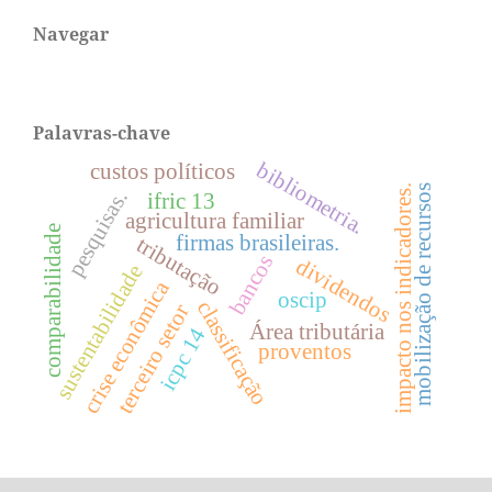
Navegar
Palavras-chave
bibliometria.
custos políticos
impacto nos indicadores.
mobilização de recursos
pesquisas.
ifric 13
agricultura familiar
comparabilidade
firmas brasileiras.
tributação
bancos
dividendos
sustentabilidade
crise econômica
oscip
classificação
terceiro setor
Área tributária
icpc 14
proventos