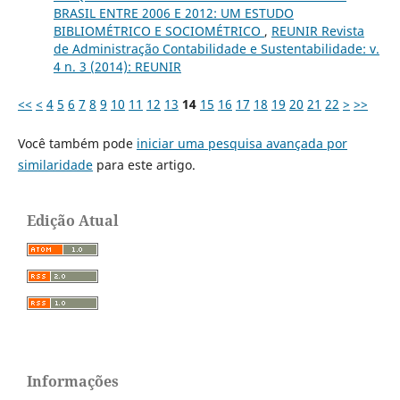
BRASIL ENTRE 2006 E 2012: UM ESTUDO
BIBLIOMÉTRICO E SOCIOMÉTRICO
,
REUNIR Revista
de Administração Contabilidade e Sustentabilidade: v.
4 n. 3 (2014): REUNIR
<<
<
4
5
6
7
8
9
10
11
12
13
14
15
16
17
18
19
20
21
22
>
>>
Você também pode
iniciar uma pesquisa avançada por
similaridade
para este artigo.
Edição Atual
Informações