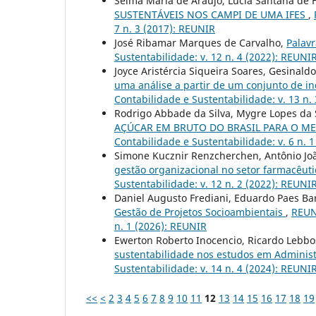
Selma Maria de Araujo, Lúcia Santana de F
SUSTENTÁVEIS NOS CAMPI DE UMA IFES
,
7 n. 3 (2017): REUNIR
José Ribamar Marques de Carvalho,
Palavr
Sustentabilidade: v. 12 n. 4 (2022): REUNIR
Joyce Aristércia Siqueira Soares, Gesinald
uma análise a partir de um conjunto de in
Contabilidade e Sustentabilidade: v. 13 n. 
Rodrigo Abbade da Silva, Mygre Lopes da S
AÇÚCAR EM BRUTO DO BRASIL PARA O ME
Contabilidade e Sustentabilidade: v. 6 n. 
Simone Kucznir Renzcherchen, Antônio Joã
gestão organizacional no setor farmacêut
Sustentabilidade: v. 12 n. 2 (2022): REUNIR
Daniel Augusto Frediani, Eduardo Paes Ba
Gestão de Projetos Socioambientais
,
REUNI
n. 1 (2026): REUNIR
Ewerton Roberto Inocencio, Ricardo Lebbo
sustentabilidade nos estudos em Adminis
Sustentabilidade: v. 14 n. 4 (2024): REUNIR
<<
<
2
3
4
5
6
7
8
9
10
11
12
13
14
15
16
17
18
19