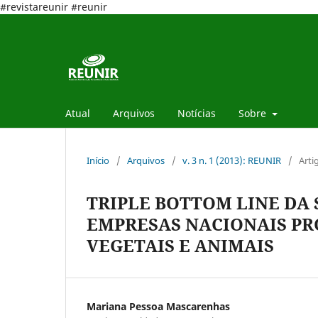
#revistareunir #reunir
Atual
Arquivos
Notícias
Sobre
Início
/
Arquivos
/
v. 3 n. 1 (2013): REUNIR
/
Arti
TRIPLE BOTTOM LINE DA
EMPRESAS NACIONAIS PR
VEGETAIS E ANIMAIS
Mariana Pessoa Mascarenhas