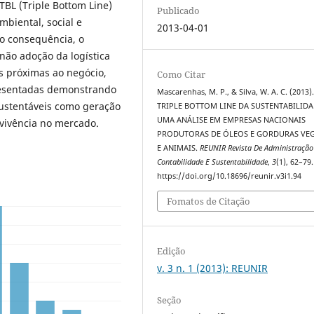
TBL (Triple Bottom Line)
Publicado
mbiental, social e
2013-04-01
o consequência, o
 não adoção da logística
s próximas ao negócio,
Como Citar
resentadas demonstrando
Mascarenhas, M. P., & Silva, W. A. C. (2013)
sustentáveis como geração
TRIPLE BOTTOM LINE DA SUSTENTABILID
UMA ANÁLISE EM EMPRESAS NACIONAIS
evivência no mercado.
PRODUTORAS DE ÓLEOS E GORDURAS VEG
E ANIMAIS.
REUNIR Revista De Administração
Contabilidade E Sustentabilidade
,
3
(1), 62–79.
https://doi.org/10.18696/reunir.v3i1.94
Fomatos de Citação
Edição
v. 3 n. 1 (2013): REUNIR
Seção