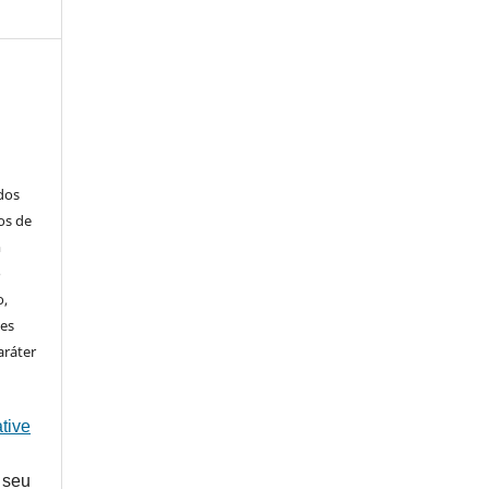
ados
os de
m
o
o,
ões
aráter
tive
 seu