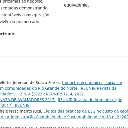
s próximas ao negócio,
equivalente.
resentadas demonstrando
sustentáveis como geração
evivência no mercado.
rizonte
llitto, Jéferson de Souza Flores,
Impactos econômicos, sociais e
 em comunidades do Rio Grande do Norte
,
REUNIR Revista de
dade: v. 12 n. 4 (2022): REUNIR: 12, 4, 2022
NATA DE AVALIADORES 2017
,
REUNIR Revista de Administração
3 (2017): REUNIR
chele Nascimento Jucá,
Efeitos das práticas de ESG no custo de capi
de Administração Contabilidade e Sustentabilidade: v. 13 n. 2 (202