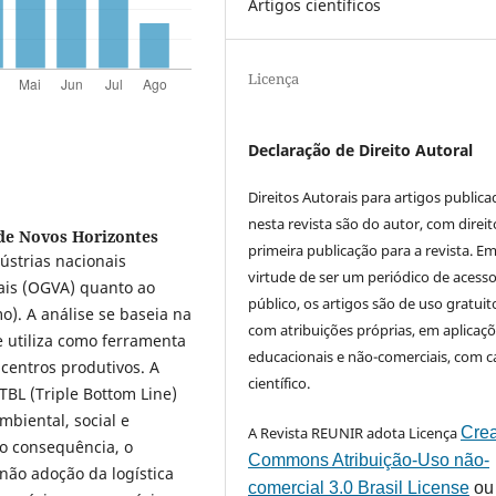
Artigos científicos
Licença
Declaração de Direito Autoral
Direitos Autorais para artigos public
nesta revista são do autor, com direit
de Novos Horizontes
primeira publicação para a revista. E
ústrias nacionais
virtude de ser um periódico de acess
ais (OGVA) quanto ao
público, os artigos são de uso gratuit
). A análise se baseia na
com atribuições próprias, em aplicaç
e utiliza como ferramenta
educacionais e não-comerciais, com c
 centros produtivos. A
científico.
TBL (Triple Bottom Line)
mbiental, social e
A Revista REUNIR adota Licença
Crea
o consequência, o
Commons Atribuição-Uso não-
 não adoção da logística
comercial 3.0 Brasil License
ou