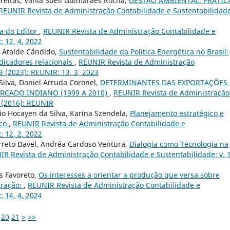
reitas, Vânia Sueli Guimarães Rocha,
GESTÃO AMBIENTAL: PRÁTIC
REUNIR Revista de Administração Contabilidade e Sustentabilidade
a do Editor
,
REUNIR Revista de Administração Contabilidade e
: 12, 4, 2022
o Ataíde Cândido,
Sustentabilidade da Política Energética no Brasil:
dicadores relacionais
,
REUNIR Revista de Administração
3 (2023): REUNIR: 13, 3, 2023
ilva, Daniel Arruda Coronel,
DETERMINANTES DAS EXPORTAÇÕES
RCADO INDIANO (1999 A 2010)
,
REUNIR Revista de Administração
1 (2016): REUNIR
o Hocayen da Silva, Karina Szendela,
Planejamento estratégico e
ico
,
REUNIR Revista de Administração Contabilidade e
: 12, 2, 2022
rreto Davel, Andréa Cardoso Ventura,
Dialogia como Tecnologia na
R Revista de Administração Contabilidade e Sustentabilidade: v. 
s Favoreto,
Os interesses a orientar a produção que versa sobre
tração:
,
REUNIR Revista de Administração Contabilidade e
: 14, 4, 2024
20
21
>
>>