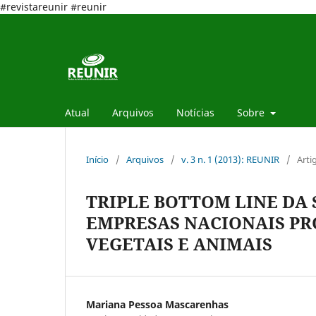
#revistareunir #reunir
Atual
Arquivos
Notícias
Sobre
Início
/
Arquivos
/
v. 3 n. 1 (2013): REUNIR
/
Arti
TRIPLE BOTTOM LINE DA
EMPRESAS NACIONAIS PR
VEGETAIS E ANIMAIS
Mariana Pessoa Mascarenhas