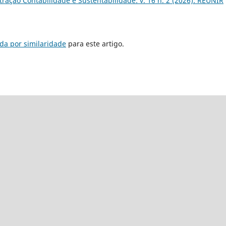
ração Contabilidade e Sustentabilidade: v. 16 n. 2 (2026): REUNIR
da por similaridade
para este artigo.