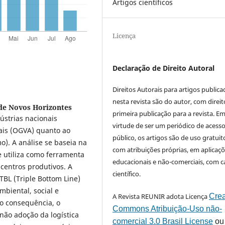
Artigos científicos
Licença
Declaração de Direito Autoral
Direitos Autorais para artigos public
nesta revista são do autor, com direit
de Novos Horizontes
primeira publicação para a revista. E
ústrias nacionais
virtude de ser um periódico de acess
ais (OGVA) quanto ao
público, os artigos são de uso gratuit
). A análise se baseia na
com atribuições próprias, em aplicaç
e utiliza como ferramenta
educacionais e não-comerciais, com c
 centros produtivos. A
científico.
TBL (Triple Bottom Line)
mbiental, social e
A Revista REUNIR adota Licença
Crea
o consequência, o
Commons Atribuição-Uso não-
 não adoção da logística
comercial 3.0 Brasil License
ou