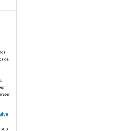
ados
os de
m
o
o,
ões
aráter
tive
 seu