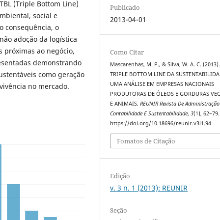
TBL (Triple Bottom Line)
Publicado
mbiental, social e
2013-04-01
o consequência, o
 não adoção da logística
s próximas ao negócio,
Como Citar
resentadas demonstrando
Mascarenhas, M. P., & Silva, W. A. C. (2013)
sustentáveis como geração
TRIPLE BOTTOM LINE DA SUSTENTABILID
UMA ANÁLISE EM EMPRESAS NACIONAIS
evivência no mercado.
PRODUTORAS DE ÓLEOS E GORDURAS VEG
E ANIMAIS.
REUNIR Revista De Administração
Contabilidade E Sustentabilidade
,
3
(1), 62–79.
https://doi.org/10.18696/reunir.v3i1.94
Fomatos de Citação
Edição
v. 3 n. 1 (2013): REUNIR
Seção