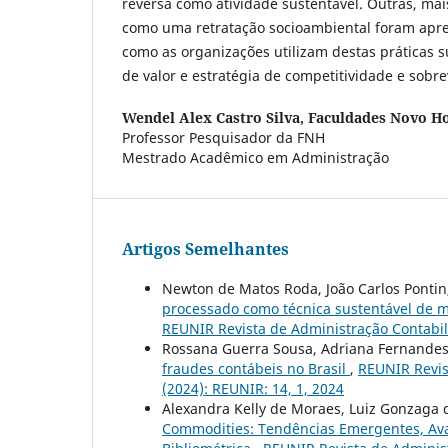
reversa como atividade sustentável. Outras, mai
como uma retratação socioambiental foram ap
como as organizações utilizam destas práticas 
de valor e estratégia de competitividade e sobr
Wendel Alex Castro Silva,
Faculdades Novo Ho
Professor Pesquisador da FNH
Mestrado Acadêmico em Administração
Artigos Semelhantes
Newton de Matos Roda, João Carlos Pontin
processado como técnica sustentável de m
REUNIR Revista de Administração Contabilid
Rossana Guerra Sousa, Adriana Fernandes
fraudes contábeis no Brasil
,
REUNIR Revist
(2024): REUNIR: 14, 1, 2024
Alexandra Kelly de Moraes, Luiz Gonzaga d
Commodities: Tendências Emergentes, Ava