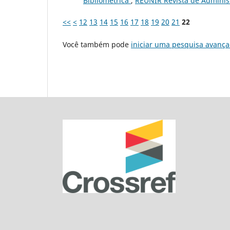
Bibliométrica
,
REUNIR Revista de Administ
<<
<
12
13
14
15
16
17
18
19
20
21
22
Você também pode
iniciar uma pesquisa avança