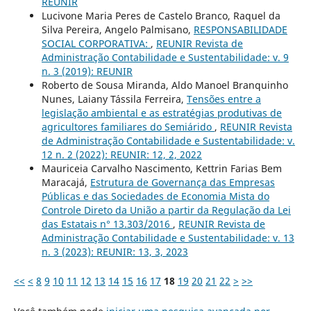
REUNIR
Lucivone Maria Peres de Castelo Branco, Raquel da
Silva Pereira, Angelo Palmisano,
RESPONSABILIDADE
SOCIAL CORPORATIVA:
,
REUNIR Revista de
Administração Contabilidade e Sustentabilidade: v. 9
n. 3 (2019): REUNIR
Roberto de Sousa Miranda, Aldo Manoel Branquinho
Nunes, Laiany Tássila Ferreira,
Tensões entre a
legislação ambiental e as estratégias produtivas de
agricultores familiares do Semiárido
,
REUNIR Revista
de Administração Contabilidade e Sustentabilidade: v.
12 n. 2 (2022): REUNIR: 12, 2, 2022
Mauriceia Carvalho Nascimento, Kettrin Farias Bem
Maracajá,
Estrutura de Governança das Empresas
Públicas e das Sociedades de Economia Mista do
Controle Direto da União a partir da Regulação da Lei
das Estatais n° 13.303/2016
,
REUNIR Revista de
Administração Contabilidade e Sustentabilidade: v. 13
n. 3 (2023): REUNIR: 13, 3, 2023
<<
<
8
9
10
11
12
13
14
15
16
17
18
19
20
21
22
>
>>