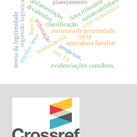
regulamentação
sustentabilidade
Área tributária
regressão logística.
planejamento
crise econômica
dividendos
teoria da legitimidade
bancos
tributação
classificação
estrutura de propriedade
terceiro setor
bibliometria.
oscip
agricultura familiar
pesquisas.
ifric 13
evidenciações contábeis.