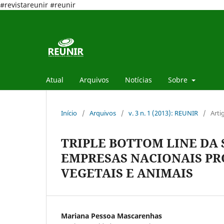
#revistareunir #reunir
Atual
Arquivos
Notícias
Sobre
Início
/
Arquivos
/
v. 3 n. 1 (2013): REUNIR
/
Arti
TRIPLE BOTTOM LINE DA
EMPRESAS NACIONAIS PR
VEGETAIS E ANIMAIS
Mariana Pessoa Mascarenhas