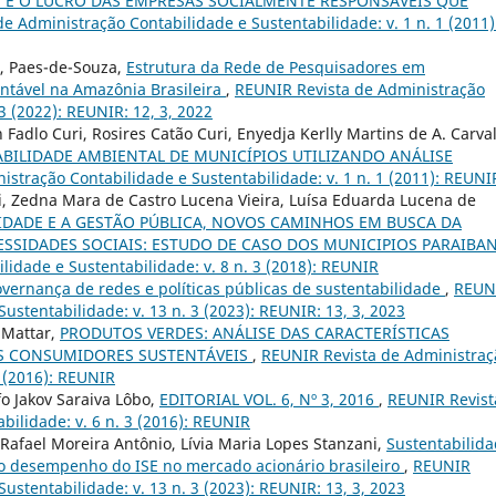
E) E O LUCRO DAS EMPRESAS SOCIALMENTE RESPONSÁVEIS QUE
e Administração Contabilidade e Sustentabilidade: v. 1 n. 1 (2011)
, Paes-de-Souza,
Estrutura da Rede de Pesquisadores em
ntável na Amazônia Brasileira
,
REUNIR Revista de Administração
3 (2022): REUNIR: 12, 3, 2022
Fadlo Curi, Rosires Catão Curi, Enyedja Kerlly Martins de A. Carva
BILIDADE AMBIENTAL DE MUNICÍPIOS UTILIZANDO ANÁLISE
stração Contabilidade e Sustentabilidade: v. 1 n. 1 (2011): REUNI
i, Zedna Mara de Castro Lucena Vieira, Luísa Eduarda Lucena de
IDADE E A GESTÃO PÚBLICA, NOVOS CAMINHOS EM BUSCA DA
ESSIDADES SOCIAIS: ESTUDO DE CASO DOS MUNICIPIOS PARAIBA
idade e Sustentabilidade: v. 8 n. 3 (2018): REUNIR
vernança de redes e políticas públicas de sustentabilidade
,
REUN
ustentabilidade: v. 13 n. 3 (2023): REUNIR: 13, 3, 2023
 Mattar,
PRODUTOS VERDES: ANÁLISE DAS CARACTERÍSTICAS
S CONSUMIDORES SUSTENTÁVEIS
,
REUNIR Revista de Administraç
1 (2016): REUNIR
o Jakov Saraiva Lôbo,
EDITORIAL VOL. 6, Nº 3, 2016
,
REUNIR Revist
bilidade: v. 6 n. 3 (2016): REUNIR
 Rafael Moreira Antônio, Lívia Maria Lopes Stanzani,
Sustentabilid
 o desempenho do ISE no mercado acionário brasileiro
,
REUNIR
ustentabilidade: v. 13 n. 3 (2023): REUNIR: 13, 3, 2023