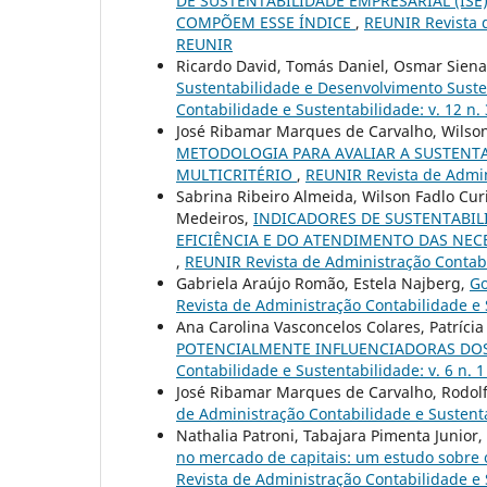
DE SUSTENTABILIDADE EMPRESARIAL (IS
COMPÕEM ESSE ÍNDICE
,
REUNIR Revista d
REUNIR
Ricardo David, Tomás Daniel, Osmar Siena
Sustentabilidade e Desenvolvimento Suste
Contabilidade e Sustentabilidade: v. 12 n. 
José Ribamar Marques de Carvalho, Wilson 
METODOLOGIA PARA AVALIAR A SUSTENTA
MULTICRITÉRIO
,
REUNIR Revista de Admini
Sabrina Ribeiro Almeida, Wilson Fadlo Cur
Medeiros,
INDICADORES DE SUSTENTABIL
EFICIÊNCIA E DO ATENDIMENTO DAS NEC
,
REUNIR Revista de Administração Contabil
Gabriela Araújo Romão, Estela Najberg,
Go
Revista de Administração Contabilidade e S
Ana Carolina Vasconcelos Colares, Patrícia
POTENCIALMENTE INFLUENCIADORAS DO
Contabilidade e Sustentabilidade: v. 6 n. 
José Ribamar Marques de Carvalho, Rodolf
de Administração Contabilidade e Sustenta
Nathalia Patroni, Tabajara Pimenta Junior,
no mercado de capitais: um estudo sobre
Revista de Administração Contabilidade e S