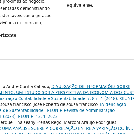
s próximas ao negócio,
equivalente.
resentadas demonstrando
sustentáveis como geração
evivência no mercado.
rizonte
ônio André Cunha Callado,
DIVULGAÇÃO DE INFORMAÇÕES SOBRE
MENTO: UM ESTUDO SOB A PERSPECTIVA DA ECONOMIA DOS CUS
stração Contabilidade e Sustentabilidade: v. 8 n. 1 (2018): REUNI
 souza francisco, José Roberto de souza francisco,
Evidenciação
os de Sustentabilidade
,
REUNIR Revista de Administração
1 (2023): REUNIR: 13, 1, 2023
querque, Thaiseany Freitas Rêgo, Marconi Araújo Rodrigues,
: UMA ANÁLISE SOBRE A CORRELAÇÃO ENTRE A VARIAÇÃO DO ÍND