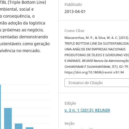
TBL (Triple Bottom Line)
Publicado
mbiental, social e
2013-04-01
o consequência, o
 não adoção da logística
s próximas ao negócio,
Como Citar
resentadas demonstrando
Mascarenhas, M. P., & Silva, W. A. C. (2013)
sustentáveis como geração
TRIPLE BOTTOM LINE DA SUSTENTABILID
UMA ANÁLISE EM EMPRESAS NACIONAIS
evivência no mercado.
PRODUTORAS DE ÓLEOS E GORDURAS VEG
E ANIMAIS.
REUNIR Revista De Administração
Contabilidade E Sustentabilidade
,
3
(1), 62–79.
https://doi.org/10.18696/reunir.v3i1.94
Fomatos de Citação
Edição
v. 3 n. 1 (2013): REUNIR
Seção