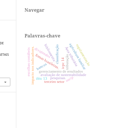
Navegar
Palavras-chave
.
ADE
agricultura familiar
bibliometria.
regulamentação
classificação
Área tributária
impacto nos indicadores.
dividendos
escolhas contábeis
ETAIS
firmas brasileiras.
tributação
icpc 14
bancos
gerenciamento de resultados
avaliação de sustentabilidade
oscip
pesquisas.
ifric 13
terceiro setor