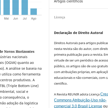
Artigos científicos
Licença
Declaração de Direito Autoral
Direitos Autorais para artigos public
nesta revista são do autor, com direit
de Novos Horizontes
primeira publicação para a revista. E
ústrias nacionais
virtude de ser um periódico de acess
ais (OGVA) quanto ao
público, os artigos são de uso gratuit
). A análise se baseia na
com atribuições próprias, em aplicaç
e utiliza como ferramenta
educacionais e não-comerciais, com c
 centros produtivos. A
científico.
TBL (Triple Bottom Line)
mbiental, social e
A Revista REUNIR adota Licença
Crea
o consequência, o
Commons Atribuição-Uso não-
 não adoção da logística
comercial 3.0 Brasil License
ou