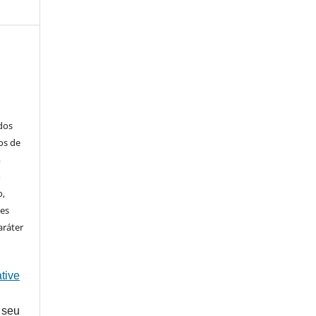
ados
os de
m
o
o,
ões
aráter
tive
 seu