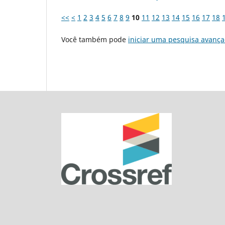
<<
<
1
2
3
4
5
6
7
8
9
10
11
12
13
14
15
16
17
18
Você também pode
iniciar uma pesquisa avança