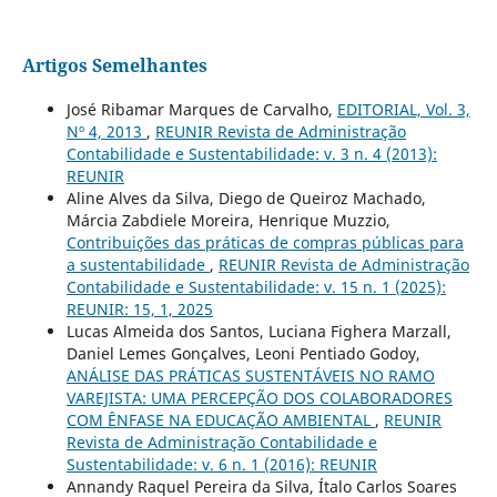
Artigos Semelhantes
José Ribamar Marques de Carvalho,
EDITORIAL, Vol. 3,
Nº 4, 2013
,
REUNIR Revista de Administração
Contabilidade e Sustentabilidade: v. 3 n. 4 (2013):
REUNIR
Aline Alves da Silva, Diego de Queiroz Machado,
Márcia Zabdiele Moreira, Henrique Muzzio,
Contribuições das práticas de compras públicas para
a sustentabilidade
,
REUNIR Revista de Administração
Contabilidade e Sustentabilidade: v. 15 n. 1 (2025):
REUNIR: 15, 1, 2025
Lucas Almeida dos Santos, Luciana Fighera Marzall,
Daniel Lemes Gonçalves, Leoni Pentiado Godoy,
ANÁLISE DAS PRÁTICAS SUSTENTÁVEIS NO RAMO
VAREJISTA: UMA PERCEPÇÃO DOS COLABORADORES
COM ÊNFASE NA EDUCAÇÃO AMBIENTAL
,
REUNIR
Revista de Administração Contabilidade e
Sustentabilidade: v. 6 n. 1 (2016): REUNIR
Annandy Raquel Pereira da Silva, Ítalo Carlos Soares