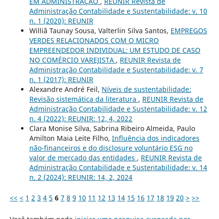
EM ADMINISTRAÇÃO
,
REUNIR Revista de
Administração Contabilidade e Sustentabilidade: v. 10
n. 1 (2020): REUNIR
Williã Taunay Sousa, Valterlin Silva Santos,
EMPREGOS
VERDES RELACIONADOS COM O MICRO
EMPREENDEDOR INDIVIDUAL: UM ESTUDO DE CASO
NO COMÉRCIO VAREJISTA
,
REUNIR Revista de
Administração Contabilidade e Sustentabilidade: v. 7
n. 1 (2017): REUNIR
Alexandre André Feil,
Níveis de sustentabilidade:
Revisão sistemática da literatura
,
REUNIR Revista de
Administração Contabilidade e Sustentabilidade: v. 12
n. 4 (2022): REUNIR: 12, 4, 2022
Clara Monise Silva, Sabrina Ribeiro Almeida, Paulo
Amilton Maia Leite Filho,
Influência dos indicadores
não-financeiros e do disclosure voluntário ESG no
valor de mercado das entidades
,
REUNIR Revista de
Administração Contabilidade e Sustentabilidade: v. 14
n. 2 (2024): REUNIR: 14, 2, 2024
<<
<
1
2
3
4
5
6
7
8
9
10
11
12
13
14
15
16
17
18
19
20
>
>>