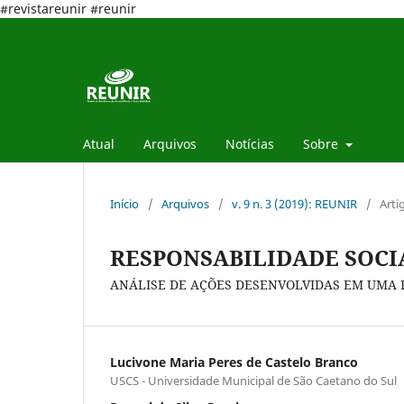
#revistareunir #reunir
Atual
Arquivos
Notícias
Sobre
Início
/
Arquivos
/
v. 9 n. 3 (2019): REUNIR
/
Arti
RESPONSABILIDADE SOCI
ANÁLISE DE AÇÕES DESENVOLVIDAS EM UMA 
Lucivone Maria Peres de Castelo Branco
USCS - Universidade Municipal de São Caetano do Sul