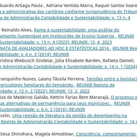
Eduardo Artiaga Paula , Adriana Ventola Marra, Raquel Santos Soar
ia e administrativa dos cartórios conforme jurisprudência do Tribun
a de Administração Contabilidade e Sustentabilidade: v. 13 n. 4
r Reinaldo Alves,
Rumo à sustentabilidade: uma análise da
imento Sustentável em Instituições de Ensino Superior
,
REUNIR
ustentabilidade: v. 13 n. 4 (2023): REUNIR: 13, 4, 2023
ATA DE AVALIADORES AD HOC E ESTATÍSTICAS 2014
,
REUNIR Rev
bilidade: v. 4 n. 3 (2014): REUNIR
istina Wiebusch Sindelar, Júlia Elisabete Barden, Rafaela Danieli,
 Administração Contabilidade e Sustentabilidade: v. 14 n. 1 (2024)
anquinho Nunes, Laiany Tássila Ferreira,
Tensões entre a legislaç
agricultores familiares do Semiárido
,
REUNIR Revista de
dade: v. 12 n. 2 (2022): REUNIR: 12, 2, 2022
iza de Medeiros Galvão, Kettrin Farias Bem Maracajá,
O processo 
e as alternativas de permanência para seus munícipes.
,
REUNIR
ustentabilidade: v. 6 n. 2 (2016): REUNIR
sslin,
Uma revisão de literatura da gestão de desempenho na
Revista de Administração Contabilidade e Sustentabilidade: v. 14 
Eloisa Shinohara, Magela Almodóvar,
Consciência, comportamento 