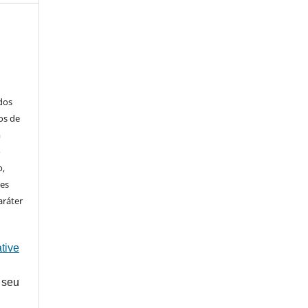
ados
os de
m
o
o,
ões
aráter
tive
 seu