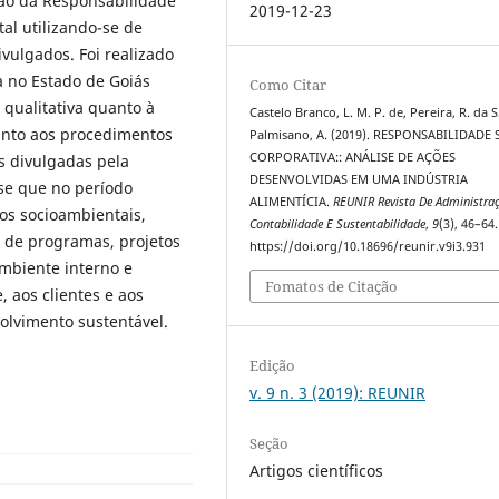
ução da Responsabilidade
2019-12-23
al utilizando-se de
ivulgados. Foi realizado
a no Estado de Goiás
Como Citar
 qualitativa quanto à
Castelo Branco, L. M. P. de, Pereira, R. da S
anto aos procedimentos
Palmisano, A. (2019). RESPONSABILIDADE
CORPORATIVA:: ANÁLISE DE AÇÕES
is divulgadas pela
DESENVOLVIDAS EM UMA INDÚSTRIA
se que no período
ALIMENTÍCIA.
REUNIR Revista De Administra
os socioambientais,
Contabilidade E Sustentabilidade
,
9
(3), 46–64.
 de programas, projetos
https://doi.org/10.18696/reunir.v9i3.931
ambiente interno e
Fomatos de Citação
, aos clientes e aos
olvimento sustentável.
Edição
v. 9 n. 3 (2019): REUNIR
Seção
Artigos científicos