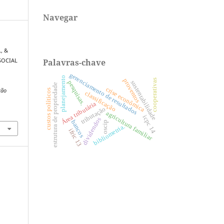
Navegar
., &
Palavras-chave
 SOCIAL
gerenciamento de resultados
planejamento
proventos
cooperativas
pesquisas.
sustentabilidade
estrutura de propriedade
crise econômica
custos políticos
ção
classificação
Área tributária
tributação
agricultura familiar
icpc 14
dividendos
bancos
oscip
bibliometria.
ifric 13