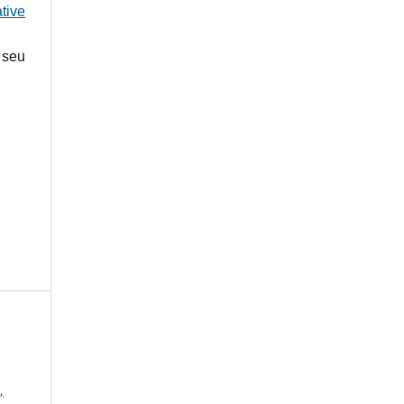
tive
 seu
,