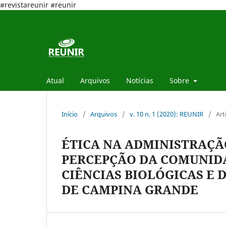
#revistareunir #reunir
Atual
Arquivos
Notícias
Sobre
Início
/
Arquivos
/
v. 10 n. 1 (2020): REUNIR
/
Art
ÉTICA NA ADMINISTRAÇÃ
PERCEPÇÃO DA COMUNIDA
CIÊNCIAS BIOLÓGICAS E 
DE CAMPINA GRANDE