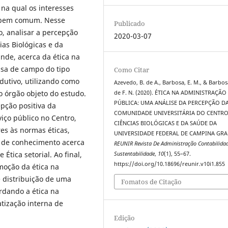
 na qual os interesses
o bem comum. Nesse
Publicado
o, analisar a percepção
2020-03-07
as Biológicas e da
nde, acerca da ética na
isa de campo do tipo
Como Citar
dutivo, utilizando como
Azevedo, B. de A., Barbosa, E. M., & Barbos
 órgão objeto do estudo.
de F. N. (2020). ÉTICA NA ADMINISTRAÇÃO
PÚBLICA: UMA ANÁLISE DA PERCEPÇÃO D
pção positiva da
COMUNIDADE UNIVERSITÁRIA DO CENTRO
iço público no Centro,
CIÊNCIAS BIOLÓGICAS E DA SAÚDE DA
s às normas éticas,
UNIVERSIDADE FEDERAL DE CAMPINA GRA
 de conhecimento acerca
REUNIR Revista De Administração Contabilida
Ética setorial. Ao final,
Sustentabilidade
,
10
(1), 55–67.
https://doi.org/10.18696/reunir.v10i1.855
moção da ética na
 distribuição de uma
Fomatos de Citação
ordando a ética na
tização interna de
Edição