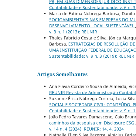
PB, EM SUAS DIMENSÕES JURÍDICO INSTI
Contabilidade e Sustentabilidade: v. 6 n. 
Maria de Fátima Nóbrega Barbosa, Danilo 
SOCIOAMBIENTAIS NAS EMPRESAS DO MUN
DESENVOLVIMENTO LOCAL SUSTENTÁVEL
v. 3 n. 1 (2013): REUNIR
Thales Fabricio Costa e Silva, Jônica Mar
Barbosa,
ESTRATÉGIAS DE RESOLUÇÃO DE
UMA INSTITUIÇÃO FEDERAL DE EDUCAÇÃ
Sustentabilidade: v. 9 n. 3 (2019): REUNIR
Artigos Semelhantes
Ana Flávia Cordeiro Souza de Almeida, Vic
REUNIR Revista de Administração Contabili
Suzanne Érica Nóbrega Correia, Lucia Sil
SOCIAL E SOCIEDADE CIVIL: CONTEÚDO
Contabilidade e Sustentabilidade: v. 9 n. 
João Pedro Tavares Damasceno, Caio Bruno
caminhos da pesquisa em Disclosure ESG
v. 14 n. 4 (2024): REUNIR: 14, 4, 2024
Nathalia Ellen Silva Bezerra, Vinícius Fari