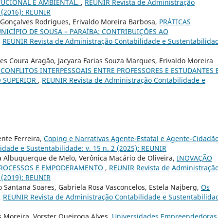
TUCIONAL E AMBIENTAL.
,
REUNIR Revista de Administração
3 (2016): REUNIR
Gonçalves Rodrigues, Erivaldo Moreira Barbosa,
PRÁTICAS
ICÍPIO DE SOUSA – PARAÍBA: CONTRIBUIÇÕES AO
,
REUNIR Revista de Administração Contabilidade e Sustentabilida
ques Coura Aragão, Jacyara Farias Souza Marques, Erivaldo Moreira
 CONFLITOS INTERPESSOAIS ENTRE PROFESSORES E ESTUDANTES 
O SUPERIOR
,
REUNIR Revista de Administração Contabilidade e
ente Ferreira,
Coping e Narrativas Agente-Estatal e Agente-Cidadã
dade e Sustentabilidade: v. 15 n. 2 (2025): REUNIR
va Albuquerque de Melo, Verônica Macário de Oliveira,
INOVAÇÃO
, PROCESSOS E EMPODERAMENTO
,
REUNIR Revista de Administraçã
1 (2019): REUNIR
 Santana Soares, Gabriela Rosa Vasconcelos, Estela Najberg,
Os
,
REUNIR Revista de Administração Contabilidade e Sustentabilida
as Moreira, Vorster Queiroga Alves,
Universidades Empreendedora