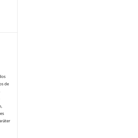
ados
os de
m
o
o,
ões
aráter