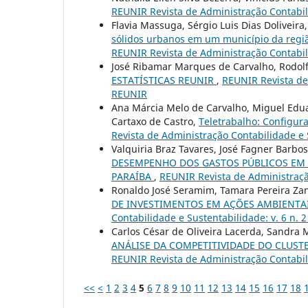
REUNIR Revista de Administração Contabilid
Flavia Massuga, Sérgio Luis Dias Doliveir
sólidos urbanos em um município da regiã
REUNIR Revista de Administração Contabilid
José Ribamar Marques de Carvalho, Rodolf
ESTATÍSTICAS REUNIR
,
REUNIR Revista de 
REUNIR
Ana Márcia Melo de Carvalho, Miguel Edua
Cartaxo de Castro,
Teletrabalho: Configur
Revista de Administração Contabilidade e S
Valquiria Braz Tavares, José Fagner Barbo
DESEMPENHO DOS GASTOS PÚBLICOS EM 
PARAÍBA
,
REUNIR Revista de Administração
Ronaldo José Seramim, Tamara Pereira Zane
DE INVESTIMENTOS EM AÇÕES AMBIENTA
Contabilidade e Sustentabilidade: v. 6 n. 
Carlos César de Oliveira Lacerda, Sandra M
ANÁLISE DA COMPETITIVIDADE DO CLUST
REUNIR Revista de Administração Contabili
<<
<
1
2
3
4
5
6
7
8
9
10
11
12
13
14
15
16
17
18