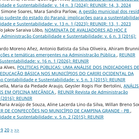
ade e Sustentabilidade: v. 14 n. 3 (2024): REUNIR: 14, 3, 2024
a, Simone Soares, Mara Sandra Parlow,
A gestão municipal dos resí
o sudeste do estado do Paraná: implicações para a sustentabilid
ade e Sustentabilidade: v. 13 n. 1 (2023): REUNIR: 13, 1, 2023
o Jakov Saraiva Lôbo,
NOMINATA DE AVALIADORES AD HOC E
Administração Contabilidade e Sustentabilidade: v. 6 n. 3 (2016):
rdo Moreno Añez, Antonio Batista da Silva Oliveira, Ahiram Brunn
ações e temáticas emergentes na Administração Pública
,
REUNIR
ustentabilidade: v. 16 n. 1 (2026): REUNIR
sa Alves,
POLITICAS PÚBLICAS: UMA ANÁLISE DOS INDICADORES D
EDUCAÇÃO BÁSICA NOS MUNICÍPIOS DO CARIRI OCIDENTAL DA
 Contabilidade e Sustentabilidade: v. 5 n. 3 (2015): REUNIR
lla, Maria da Piedade Araujo, Geysler Rogis Flor Bertolini,
ANÁLIS
IS EM OFICINA MECÂNICA
,
REUNIR Revista de Administração
2 (2016): REUNIR
aria Araújo de Souza, Aline Lacerda Lino da Silva, Willan Breno So
ER DE CONFECÇÕES NO MUNICÍPIO DE CAMPINA GRANDE - PB
,
dade e Sustentabilidade: v. 5 n. 2 (2015): REUNIR
19
20
>
>>