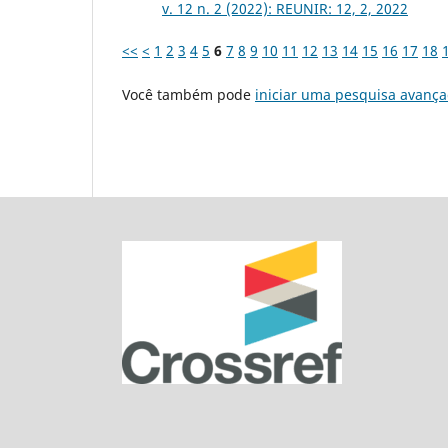
v. 12 n. 2 (2022): REUNIR: 12, 2, 2022
<<
<
1
2
3
4
5
6
7
8
9
10
11
12
13
14
15
16
17
18
Você também pode
iniciar uma pesquisa avança