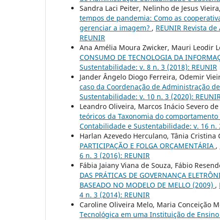
Sandra Laci Peiter, Nelinho de Jesus Vieira
tempos de pandemia: Como as cooperativa
gerenciar a imagem?
,
REUNIR Revista de A
REUNIR
Ana Amélia Moura Zwicker, Mauri Leodir L
CONSUMO DE TECNOLOGIA DA INFORMA
Sustentabilidade: v. 8 n. 3 (2018): REUNIR
Jander Ângelo Diogo Ferreira, Odemir Viei
caso da Coordenação de Administração de
Sustentabilidade: v. 10 n. 3 (2020): REUNI
Leandro Oliveira, Marcos Inácio Severo de 
teóricos da Taxonomia do comportamento
Contabilidade e Sustentabilidade: v. 16 n.
Harlan Azevedo Herculano, Tânia Cristina 
PARTICIPAÇÃO E FOLGA ORÇAMENTÁRIA
,
6 n. 3 (2016): REUNIR
Fábia Jaiany Viana de Souza, Fábio Resende
DAS PRÁTICAS DE GOVERNANÇA ELETRÔNI
BASEADO NO MODELO DE MELLO (2009)
,
4 n. 3 (2014): REUNIR
Caroline Oliveira Melo, Maria Conceição Me
Tecnológica em uma Instituição de Ensin