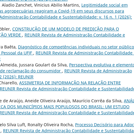
, Aladio Zanchet, Vinicius Abilio Martins,
Legitimidade social em
s agropecuárias reagiram a Covid-19 em seus discursos para
dministração Contabilidade e Sustentabilidade: v. 16 n. 1 (2026):
öbler,
CONSTRUÇÃO DE UM MODELO DE PREDIÇÃO PARA O
ÇÃO VERDE
,
REUNIR Revista de Administração Contabilidade e
ra Baêta,
Diagnóstico de competências individuais no setor público
 Pessoal da UFJF
,
REUNIR Revista de Administração Contabilidade 
R
Almeida, Jussara Goulart da Silva,
Perspectiva evolutiva e element
 de reclamação do consumidor
,
REUNIR Revista de Administração
 2 (2026): REUNIR
Chiarello,
ASSIMETRIA DE INFORMAÇÃO NA RELAÇÃO ENTRE
REUNIR Revista de Administração Contabilidade e Sustentabilidade
 de Araújo, Aneide Oliveira Araújo, Maurício Corrêa da Silva,
ANÁL
CA DOS MUNICÍPIOS MAIS POPULOSOS DO BRASIL: UM ESTUDO
REUNIR Revista de Administração Contabilidade e Sustentabilidade
lo Silva Luft, Ronalty Oliveira Rocha,
Processo Decisório para Ado
o
,
REUNIR Revista de Administração Contabilidade e Sustentabilida