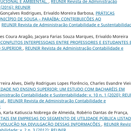
TUCIONAL E AMBIENTAL.
,
REUNIR Revista de Administração
3 (2016): REUNIR
Gonçalves Rodrigues, Erivaldo Moreira Barbosa,
PRÁTICAS
ICÍPIO DE SOUSA – PARAÍBA: CONTRIBUIÇÕES AO
,
REUNIR Revista de Administração Contabilidade e Sustentabilida
ques Coura Aragão, Jacyara Farias Souza Marques, Erivaldo Moreira
 CONFLITOS INTERPESSOAIS ENTRE PROFESSORES E ESTUDANTES 
O SUPERIOR
,
REUNIR Revista de Administração Contabilidade e
eira Alves, Dielly Rodrigues Lopes Florêncio, Charles Evandre Viei
IDADE NO ENSINO SUPERIOR: UM ESTUDO COM BACHARÉIS EM
nistração Contabilidade e Sustentabilidade: v. 10 n. 1 (2020): RE
ial
,
REUNIR Revista de Administração Contabilidade e
R
, Karla Katiuscia Nobrega de Almeida, Robério Dantas de França,
AIS EM EMPRESAS DO SEGMENTO DE UTILIDADE PÚBLICA LISTA
 EVOLUÇÃO NA DIVULGAÇÃO DESSAS INFORMAÇÕES
,
REUNIR Revis
bilidade: v. 2 n. 3 (2012): REUNIR