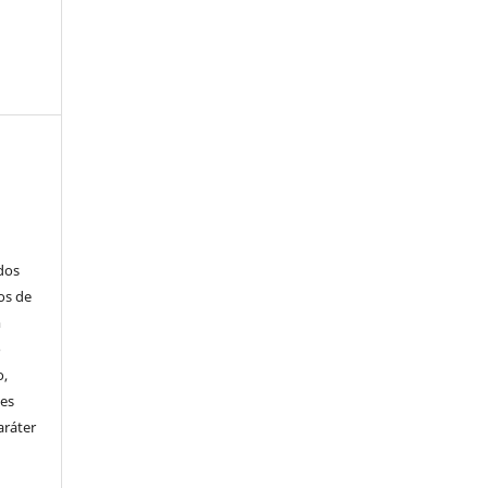
ados
os de
m
o
o,
ões
aráter