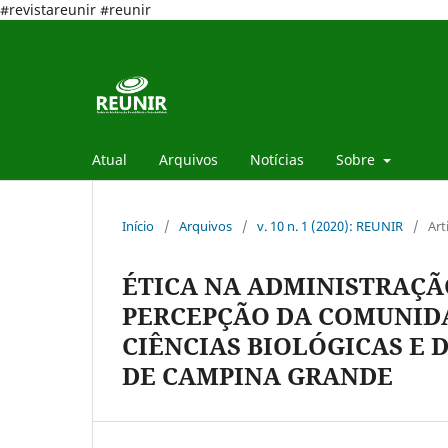
#revistareunir #reunir
Atual
Arquivos
Notícias
Sobre
Início
/
Arquivos
/
v. 10 n. 1 (2020): REUNIR
/
Art
ÉTICA NA ADMINISTRAÇÃ
PERCEPÇÃO DA COMUNIDA
CIÊNCIAS BIOLÓGICAS E 
DE CAMPINA GRANDE