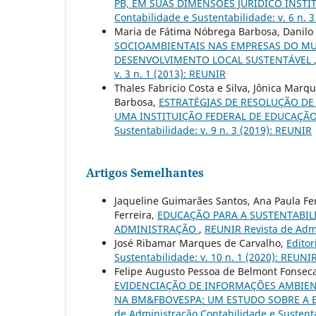
PB, EM SUAS DIMENSÕES JURÍDICO INSTI
Contabilidade e Sustentabilidade: v. 6 n. 
Maria de Fátima Nóbrega Barbosa, Danilo 
SOCIOAMBIENTAIS NAS EMPRESAS DO MUN
DESENVOLVIMENTO LOCAL SUSTENTÁVEL
v. 3 n. 1 (2013): REUNIR
Thales Fabricio Costa e Silva, Jônica Mar
Barbosa,
ESTRATÉGIAS DE RESOLUÇÃO DE
UMA INSTITUIÇÃO FEDERAL DE EDUCAÇÃ
Sustentabilidade: v. 9 n. 3 (2019): REUNIR
Artigos Semelhantes
Jaqueline Guimarães Santos, Ana Paula Ferr
Ferreira,
EDUCAÇÃO PARA A SUSTENTABIL
ADMINISTRAÇÃO
,
REUNIR Revista de Admi
José Ribamar Marques de Carvalho,
Editor
Sustentabilidade: v. 10 n. 1 (2020): REUNI
Felipe Augusto Pessoa de Belmont Fonseca
EVIDENCIAÇÃO DE INFORMAÇÕES AMBIENT
NA BM&FBOVESPA: UM ESTUDO SOBRE A
de Administração Contabilidade e Sustenta