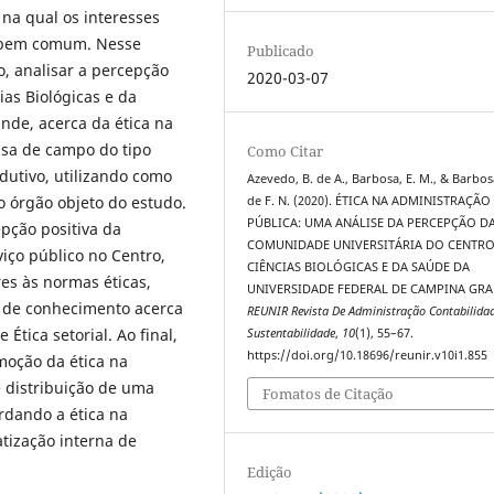
 na qual os interesses
o bem comum. Nesse
Publicado
o, analisar a percepção
2020-03-07
as Biológicas e da
nde, acerca da ética na
isa de campo do tipo
Como Citar
dutivo, utilizando como
Azevedo, B. de A., Barbosa, E. M., & Barbos
 órgão objeto do estudo.
de F. N. (2020). ÉTICA NA ADMINISTRAÇÃO
PÚBLICA: UMA ANÁLISE DA PERCEPÇÃO D
pção positiva da
COMUNIDADE UNIVERSITÁRIA DO CENTRO
iço público no Centro,
CIÊNCIAS BIOLÓGICAS E DA SAÚDE DA
s às normas éticas,
UNIVERSIDADE FEDERAL DE CAMPINA GRA
 de conhecimento acerca
REUNIR Revista De Administração Contabilida
Ética setorial. Ao final,
Sustentabilidade
,
10
(1), 55–67.
https://doi.org/10.18696/reunir.v10i1.855
moção da ética na
 distribuição de uma
Fomatos de Citação
ordando a ética na
tização interna de
Edição