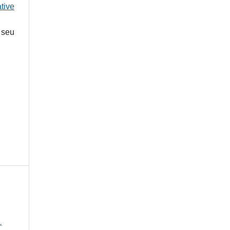
tive
 seu
,