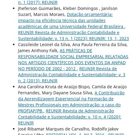
n. 1 (2017): REUNIR
Jheferson Guimarães, Kleber Domingos , Janilson
Suzart, Marcos Moraes,
Dotação orçamentária:
impacto na eficiência técnica das unidades
acadêmicas de uma Universidade Federal Brasileira
,
REUNIR Revista de Administração Contabilidade e
Sustentabilidade: v. 13 n. 1 (2023): REUNIR: 13, 1, 2023
Cassileide Leonel da Silva, Ana Paula Ferreira da Silva,
James Anthony Falk,
AS PRÁTICAS DE
RESPONSABILIDADE SOCIAL EMPRESARIAL RELATADAS
NOS ARTIGOS CIENTÍFICOS DOS EVENTOS DA ANPAD
NO PERÍODO DE 2002 - 2012
,
REUNIR Revista de
Administração Contabilidade e Sustentabilidade: v. 3
n. 2 (2013): REUNIR
Ana Carolina Kruta de Araújo Bispo, Camila de Araújo
Fernandes, Mary Dayane Sousa Silva,
A Contribuição
da Aprendizagem Experiencial na Formação de
Mestres Profissionais em Administração: o caso do
PROFIAP/PB
,
REUNIR Revista de Administração
Contabilidade e Sustentabilidade: v. 10 n. 4 (2020):
REUNIR
José Ribamar Marques de Carvalho, Rodolfo Jakov
Saraiva Lôbo,
EDITORIAL VOL. 6, Nº 3, 2016
,
REUNIR