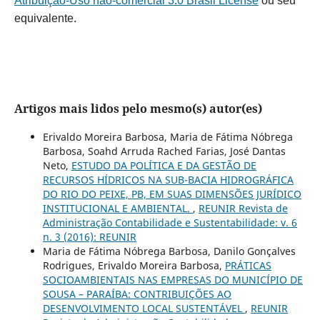
Atribuição-Uso não-comercial 3.0 Brasil License
ou seu
equivalente.
Artigos mais lidos pelo mesmo(s) autor(es)
Erivaldo Moreira Barbosa, Maria de Fátima Nóbrega
Barbosa, Soahd Arruda Rached Farias, José Dantas
Neto,
ESTUDO DA POLÍTICA E DA GESTÃO DE
RECURSOS HÍDRICOS NA SUB-BACIA HIDROGRÁFICA
DO RIO DO PEIXE, PB, EM SUAS DIMENSÕES JURÍDICO
INSTITUCIONAL E AMBIENTAL.
,
REUNIR Revista de
Administração Contabilidade e Sustentabilidade: v. 6
n. 3 (2016): REUNIR
Maria de Fátima Nóbrega Barbosa, Danilo Gonçalves
Rodrigues, Erivaldo Moreira Barbosa,
PRÁTICAS
SOCIOAMBIENTAIS NAS EMPRESAS DO MUNICÍPIO DE
SOUSA – PARAÍBA: CONTRIBUIÇÕES AO
DESENVOLVIMENTO LOCAL SUSTENTÁVEL
,
REUNIR