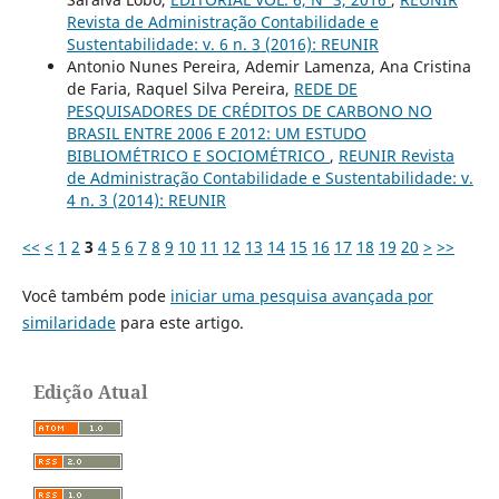
Revista de Administração Contabilidade e
Sustentabilidade: v. 6 n. 3 (2016): REUNIR
Antonio Nunes Pereira, Ademir Lamenza, Ana Cristina
de Faria, Raquel Silva Pereira,
REDE DE
PESQUISADORES DE CRÉDITOS DE CARBONO NO
BRASIL ENTRE 2006 E 2012: UM ESTUDO
BIBLIOMÉTRICO E SOCIOMÉTRICO
,
REUNIR Revista
de Administração Contabilidade e Sustentabilidade: v.
4 n. 3 (2014): REUNIR
<<
<
1
2
3
4
5
6
7
8
9
10
11
12
13
14
15
16
17
18
19
20
>
>>
Você também pode
iniciar uma pesquisa avançada por
similaridade
para este artigo.
Edição Atual