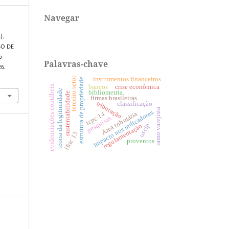
Navegar
).
SO DE
o
Palavras-chave
26.
terceiro setor
instrumentos financeiros
estrutura de propriedade
evidenciações contábeis.
bancos
crise econômica
teoria da legitimidade
bibliometria.
sustentabilidade
firmas brasileiras.
tributação
classificação
ramo varejista
impacto nos indicadores.
Área tributária
icpc 14
pesquisas.
oscip
regulamentação
ifric 13
proventos