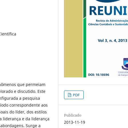
ientífica
fenômenos que permeiam
lorado e discutido. Este
PDF
nfigurada a pesquisa
ríodo correspondente aos
ais do líder, dos estilos
Publicado
a liderança e da liderança
2013-11-19
s abordagens. Surge a