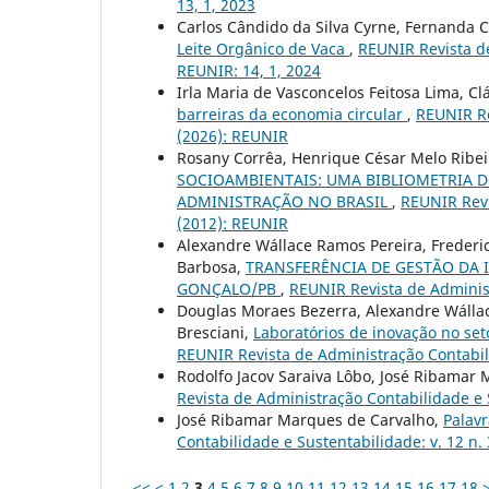
13, 1, 2023
Carlos Cândido da Silva Cyrne, Fernanda Cr
Leite Orgânico de Vaca
,
REUNIR Revista de
REUNIR: 14, 1, 2024
Irla Maria de Vasconcelos Feitosa Lima, C
barreiras da economia circular
,
REUNIR Re
(2026): REUNIR
Rosany Corrêa, Henrique César Melo Ribei
SOCIOAMBIENTAIS: UMA BIBLIOMETRIA D
ADMINISTRAÇÃO NO BRASIL
,
REUNIR Revi
(2012): REUNIR
Alexandre Wállace Ramos Pereira, Frederi
Barbosa,
TRANSFERÊNCIA DE GESTÃO DA 
GONÇALO/PB
,
REUNIR Revista de Administ
Douglas Moraes Bezerra, Alexandre Wállace
Bresciani,
Laboratórios de inovação no set
REUNIR Revista de Administração Contabilid
Rodolfo Jacov Saraiva Lôbo, José Ribamar
Revista de Administração Contabilidade e S
José Ribamar Marques de Carvalho,
Palavr
Contabilidade e Sustentabilidade: v. 12 n. 
<<
<
1
2
3
4
5
6
7
8
9
10
11
12
13
14
15
16
17
18