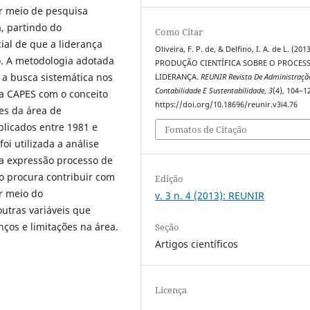
or meio de pesquisa
a, partindo do
Como Citar
al de que a liderança
Oliveira, F. P. de, & Delfino, I. A. de L. (2013
ão. A metodologia adotada
PRODUÇÃO CIENTÍFICA SOBRE O PROCES
 a busca sistemática nos
LIDERANÇA.
REUNIR Revista De Administraçã
Contabilidade E Sustentabilidade
,
3
(4), 104–1
la CAPES com o conceito
https://doi.org/10.18696/reunir.v3i4.76
res da área de
licados entre 1981 e
Fomatos de Citação
oi utilizada a análise
a expressão processo de
ho procura contribuir com
Edição
r meio do
v. 3 n. 4 (2013): REUNIR
utras variáveis que
ços e limitações na área.
Seção
Artigos científicos
Licença