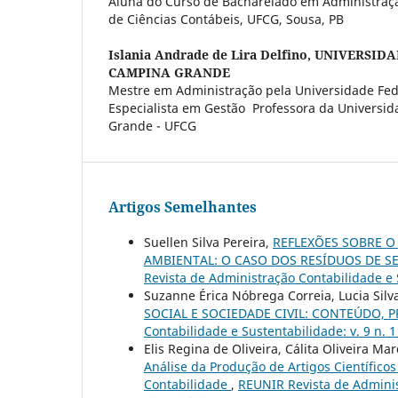
Aluna do Curso de Bacharelado em Administraç
de Ciências Contábeis, UFCG, Sousa, PB
Islania Andrade de Lira Delfino,
UNIVERSIDA
CAMPINA GRANDE
Mestre em Administração pela Universidade Fede
Especialista em Gestão Professora da Universi
Grande - UFCG
Artigos Semelhantes
Suellen Silva Pereira,
REFLEXÕES SOBRE O
AMBIENTAL: O CASO DOS RESÍDUOS DE S
Revista de Administração Contabilidade e S
Suzanne Érica Nóbrega Correia, Lucia Sil
SOCIAL E SOCIEDADE CIVIL: CONTEÚDO
Contabilidade e Sustentabilidade: v. 9 n. 
Elis Regina de Oliveira, Cálita Oliveira M
Análise da Produção de Artigos Científic
Contabilidade
,
REUNIR Revista de Administ