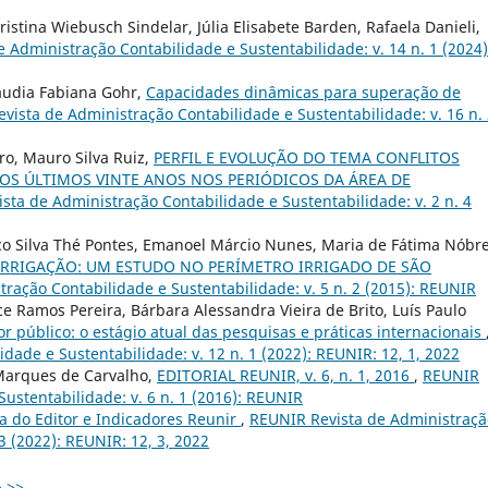
istina Wiebusch Sindelar, Júlia Elisabete Barden, Rafaela Danieli,
 Administração Contabilidade e Sustentabilidade: v. 14 n. 1 (2024)
láudia Fabiana Gohr,
Capacidades dinâmicas para superação de
vista de Administração Contabilidade e Sustentabilidade: v. 16 n.
ro, Mauro Silva Ruiz,
PERFIL E EVOLUÇÃO DO TEMA CONFLITOS
OS ÚLTIMOS VINTE ANOS NOS PERIÓDICOS DA ÁREA DE
sta de Administração Contabilidade e Sustentabilidade: v. 2 n. 4
co Silva Thé Pontes, Emanoel Márcio Nunes, Maria de Fátima Nóbr
IRRIGAÇÃO: UM ESTUDO NO PERÍMETRO IRRIGADO DE SÃO
ração Contabilidade e Sustentabilidade: v. 5 n. 2 (2015): REUNIR
 Ramos Pereira, Bárbara Alessandra Vieira de Brito, Luís Paulo
or público: o estágio atual das pesquisas e práticas internacionais
ade e Sustentabilidade: v. 12 n. 1 (2022): REUNIR: 12, 1, 2022
 Marques de Carvalho,
EDITORIAL REUNIR, v. 6, n. 1, 2016
,
REUNIR
ustentabilidade: v. 6 n. 1 (2016): REUNIR
a do Editor e Indicadores Reunir
,
REUNIR Revista de Administraçã
3 (2022): REUNIR: 12, 3, 2022
>
>>