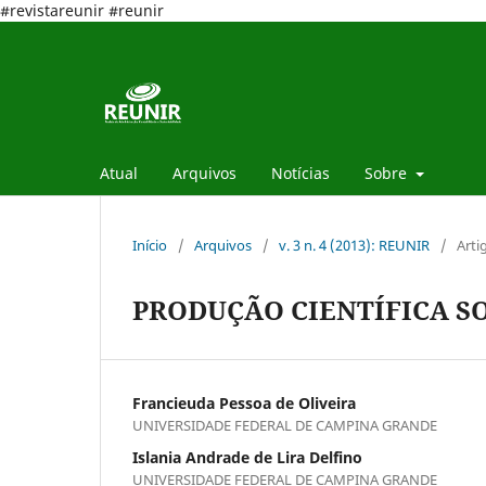
#revistareunir #reunir
Atual
Arquivos
Notícias
Sobre
Início
/
Arquivos
/
v. 3 n. 4 (2013): REUNIR
/
Arti
PRODUÇÃO CIENTÍFICA S
Francieuda Pessoa de Oliveira
UNIVERSIDADE FEDERAL DE CAMPINA GRANDE
Islania Andrade de Lira Delfino
UNIVERSIDADE FEDERAL DE CAMPINA GRANDE