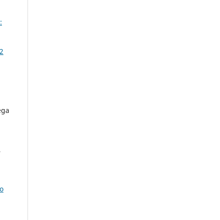
:
 2
ega
,
o