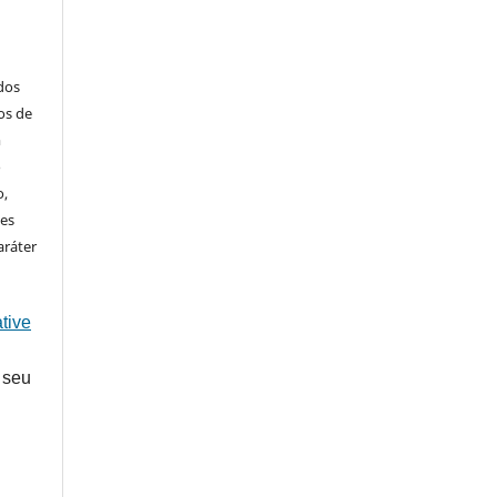
ados
os de
m
o
o,
ões
aráter
tive
 seu