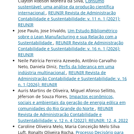
Clayton Robson Moreira da Silva,
Consumo
sustentável: uma análise da produção científica
internacional
,
REUNIR Revista de Administração
Contabilidade e Sustentabilidade: v. 11 n. 1 (2021):
REUNIR
Jose Paulo, Jose Irivaldo,
Um Estudo Bibliométrico
sobre o Lean Manufacturing e sua Relação com a
Sustentabilidade
,
REUNIR Revista de Administração
Contabilidade e Sustentabilidade: v. 16 n. 1 (2026):
REUNIR
Neile Patrícia Ferreira Azevedo, Antônio Carvalho
Neto, Daniela Diniz,
Perfis da liderança em uma
indústria multinacional
,
REUNIR Revista de
Administração Contabilidade e Sustentabilidade: v. 16
n. 1 (2026): REUNIR
Auris Martins de Oliveira, Miguel Afonso Sellitto,
Jéferson de Souza Flores,
Impactos econômicos,
sociais e ambientais da geração de energia eólica em
comunidades do Rio Grande do Norte
,
REUNIR
Revista de Administração Contabilidade e
Sustentabilidade: v. 12 n. 4 (2022): REUNIR: 12, 4, 2022
Caroline Oliveira Melo, Maria Conceição Melo Silva
Luft, Ronalty Oliveira Rocha,
Processo Decisório para