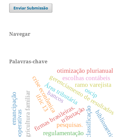
Enviar Submissão
Navegar
Palavras-chave
otimização plurianual
gerenciamento de resultados
crise econômica
escolhas contábeis
Área tributária
ramo varejista
oscip
bancos
agricultura familiar
emancipação
ifric 13
firmas brasileiras.
tributação
classificação
bibliometria.
cooperativas
pesquisas.
regulamentação