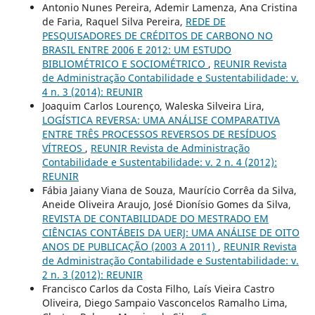
Antonio Nunes Pereira, Ademir Lamenza, Ana Cristina
de Faria, Raquel Silva Pereira,
REDE DE
PESQUISADORES DE CRÉDITOS DE CARBONO NO
BRASIL ENTRE 2006 E 2012: UM ESTUDO
BIBLIOMÉTRICO E SOCIOMÉTRICO
,
REUNIR Revista
de Administração Contabilidade e Sustentabilidade: v.
4 n. 3 (2014): REUNIR
Joaquim Carlos Lourenço, Waleska Silveira Lira,
LOGÍSTICA REVERSA: UMA ANÁLISE COMPARATIVA
ENTRE TRÊS PROCESSOS REVERSOS DE RESÍDUOS
VÍTREOS
,
REUNIR Revista de Administração
Contabilidade e Sustentabilidade: v. 2 n. 4 (2012):
REUNIR
Fábia Jaiany Viana de Souza, Maurício Corrêa da Silva,
Aneide Oliveira Araujo, José Dionísio Gomes da Silva,
REVISTA DE CONTABILIDADE DO MESTRADO EM
CIÊNCIAS CONTÁBEIS DA UERJ: UMA ANÁLISE DE OITO
ANOS DE PUBLICAÇÃO (2003 A 2011)
,
REUNIR Revista
de Administração Contabilidade e Sustentabilidade: v.
2 n. 3 (2012): REUNIR
Francisco Carlos da Costa Filho, Laís Vieira Castro
Oliveira, Diego Sampaio Vasconcelos Ramalho Lima,