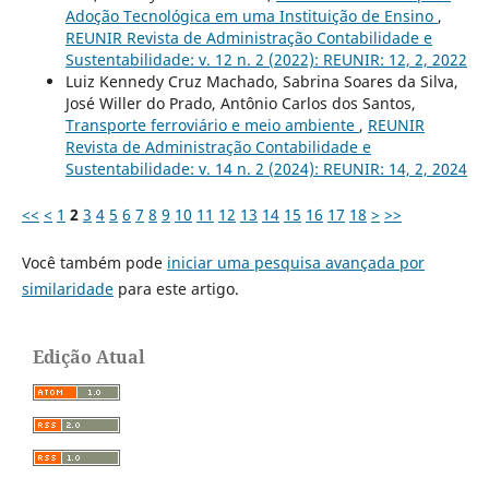
Adoção Tecnológica em uma Instituição de Ensino
,
REUNIR Revista de Administração Contabilidade e
Sustentabilidade: v. 12 n. 2 (2022): REUNIR: 12, 2, 2022
Luiz Kennedy Cruz Machado, Sabrina Soares da Silva,
José Willer do Prado, Antônio Carlos dos Santos,
Transporte ferroviário e meio ambiente
,
REUNIR
Revista de Administração Contabilidade e
Sustentabilidade: v. 14 n. 2 (2024): REUNIR: 14, 2, 2024
<<
<
1
2
3
4
5
6
7
8
9
10
11
12
13
14
15
16
17
18
>
>>
Você também pode
iniciar uma pesquisa avançada por
similaridade
para este artigo.
Edição Atual