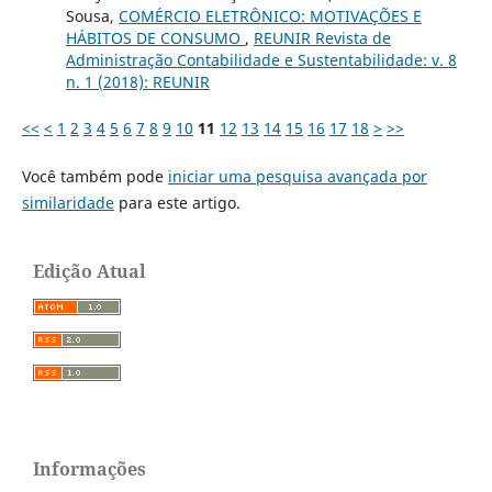
Sousa,
COMÉRCIO ELETRÔNICO: MOTIVAÇÕES E
HÁBITOS DE CONSUMO
,
REUNIR Revista de
Administração Contabilidade e Sustentabilidade: v. 8
n. 1 (2018): REUNIR
<<
<
1
2
3
4
5
6
7
8
9
10
11
12
13
14
15
16
17
18
>
>>
Você também pode
iniciar uma pesquisa avançada por
similaridade
para este artigo.
Edição Atual
Informações