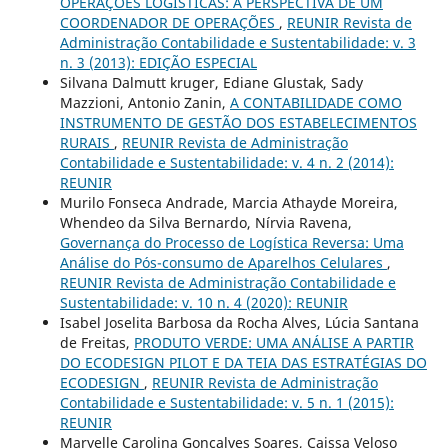
OPERAÇÕES LOGÍSTICAS: A PERSPECTIVA DE UM
COORDENADOR DE OPERAÇÕES
,
REUNIR Revista de
Administração Contabilidade e Sustentabilidade: v. 3
n. 3 (2013): EDIÇÃO ESPECIAL
Silvana Dalmutt kruger, Ediane Glustak, Sady
Mazzioni, Antonio Zanin,
A CONTABILIDADE COMO
INSTRUMENTO DE GESTÃO DOS ESTABELECIMENTOS
RURAIS
,
REUNIR Revista de Administração
Contabilidade e Sustentabilidade: v. 4 n. 2 (2014):
REUNIR
Murilo Fonseca Andrade, Marcia Athayde Moreira,
Whendeo da Silva Bernardo, Nírvia Ravena,
Governança do Processo de Logística Reversa: Uma
Análise do Pós-consumo de Aparelhos Celulares
,
REUNIR Revista de Administração Contabilidade e
Sustentabilidade: v. 10 n. 4 (2020): REUNIR
Isabel Joselita Barbosa da Rocha Alves, Lúcia Santana
de Freitas,
PRODUTO VERDE: UMA ANÁLISE A PARTIR
DO ECODESIGN PILOT E DA TEIA DAS ESTRATÉGIAS DO
ECODESIGN
,
REUNIR Revista de Administração
Contabilidade e Sustentabilidade: v. 5 n. 1 (2015):
REUNIR
Maryelle Carolina Gonçalves Soares, Caissa Veloso