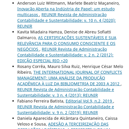
Anderson Luiz Wittmann, Marlete Beatriz Maçaneiro,
Inovação Aberta na Indústria de Papel: um estudo
multicasos
,
REUNIR Revista de Administração
Contabilidade e Sustentabilidade: v. 10 n. 4 (2020):
REUNIR
Kavita Miadaira Hamza, Denise de Abreu Sofiatti
Dalmarco,
AS CERTIFICAÇÕES SUSTENTÁVEIS E SUA
RELEVÂNCIA PARA O CONSUMO CONSCIENTE E OS
NEGÓCIOS
,
REUNIR Revista de Administração
Contabilidade e Sustentabilidade: v. 2 n. 2 (2012):
EDIÇÃO ESPECIAL RIO +20
Rosany Corrêa, Mauro Silva Ruiz, Henrique César Melo
Ribeiro,
THE INTERNATIONAL JOURNAL OF CONFLICTS
MANAGEMENT: UMA ANÁLISE DA PRODUÇÃO
ACADÊMICA À LUZ DA BIBLIOMETRIA DE 2003 A 2012
,
REUNIR Revista de Administração Contabilidade e
Sustentabilidade: v. 3 n. 4 (2013): REUNIR
Fabiano Ferreira Batista,
Editorial Vol.9, n.2, 2019
,
REUNIR Revista de Administração Contabilidade e
Sustentabilidade: v. 9 n. 2 (2019): REUNIR
Daniela Aparecida de Alcântara Quintaneiro, Caissa
Veloso e Sousa,
ADESÃO A TERCEIRIZAÇÃO DAS