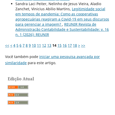
Sandra Laci Peiter, Nelinho de Jesus Vieira, Aladio
Zanchet, Vinicius Abilio Martins,
Legitimidade social
em tempos de pandemia: Como as cooperativas
agropecuárias reagiram a Covid-19 em seus discursos
para gerenciar a imagem?
,
REUNIR Revista de
Administração Contabilidade e Sustentabilidade: v. 16
n. 1 (2026): REUNIR
<<
<
4
5
6
7
8
9
10
11
12
13
14
15
16
17
18
>
>>
Você também pode
iniciar uma pesquisa avançada por
similaridade
para este artigo.
Edição Atual