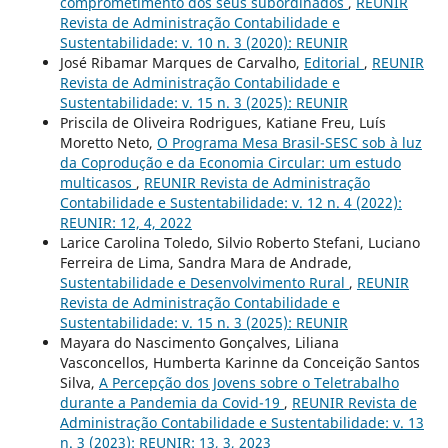
comprometimento dos seus subordinados
,
REUNIR
Revista de Administração Contabilidade e
Sustentabilidade: v. 10 n. 3 (2020): REUNIR
José Ribamar Marques de Carvalho,
Editorial
,
REUNIR
Revista de Administração Contabilidade e
Sustentabilidade: v. 15 n. 3 (2025): REUNIR
Priscila de Oliveira Rodrigues, Katiane Freu, Luís
Moretto Neto,
O Programa Mesa Brasil-SESC sob à luz
da Coprodução e da Economia Circular: um estudo
multicasos
,
REUNIR Revista de Administração
Contabilidade e Sustentabilidade: v. 12 n. 4 (2022):
REUNIR: 12, 4, 2022
Larice Carolina Toledo, Silvio Roberto Stefani, Luciano
Ferreira de Lima, Sandra Mara de Andrade,
Sustentabilidade e Desenvolvimento Rural
,
REUNIR
Revista de Administração Contabilidade e
Sustentabilidade: v. 15 n. 3 (2025): REUNIR
Mayara do Nascimento Gonçalves, Liliana
Vasconcellos, Humberta Karinne da Conceição Santos
Silva,
A Percepção dos Jovens sobre o Teletrabalho
durante a Pandemia da Covid-19
,
REUNIR Revista de
Administração Contabilidade e Sustentabilidade: v. 13
n. 3 (2023): REUNIR: 13, 3, 2023