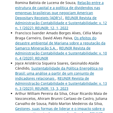
Romina Batista de Lucena de Souza,
Relação entre a
estrutura de capital e a política de dividendos nas
empresas brasileiras que negociam American
Depositary Receipts (ADR’s)
,
REUNIR Revista de
Administração Contabilidade e Sustentabilidade: v. 12
n. 1 (2022): REUNIR: 12, 1, 2022
Francisco Ivander Amado Borges Alves, Célia Maria
Braga Carneiro, David Alves Paiva,
Os efeitos do
desastre ambiental de Mariana sobre a reputação da
Samarco Mineração S.A.
,
REUNIR Revista de
Administração Contabilidade e Sustentabilidade: v. 10
n. 4 (2020): REUNIR
Joyce Aristércia Siqueira Soares, Gesinaldo Ataíde
Cândido,
Sustentabilidade da Política Energética no
Brasil: uma análise a partir de um conjunto de
indicadores relacionais
,
REUNIR Revista de
Administração Contabilidade e Sustentabilidade: v. 13
n. 3 (2023): REUNIR: 13, 3, 2023
Arthur William Pereira da Silva, César Ricardo Maia de
Vasconcelos, Ahiram Brunni Cartaxo de Castro, Juliana
Carvalho de Sousa, Pablo Marlon Medeiros da Silva,
Gestores, suas formas de liderar e o impacto sobre o