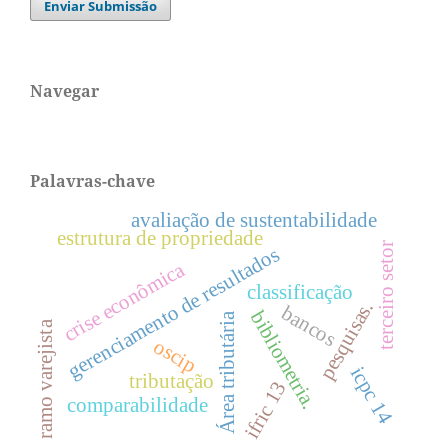
Enviar Submissão
Navegar
Palavras-chave
avaliação de sustentabilidade
estrutura de propriedade
terceiro setor
gerenciamento de resultados
crise econômica
classificação
pesquisas.
bancos
bibliometria.
Área tributária
ramo varejista
oscip
icpc 14
tributação
ifric 13
comparabilidade