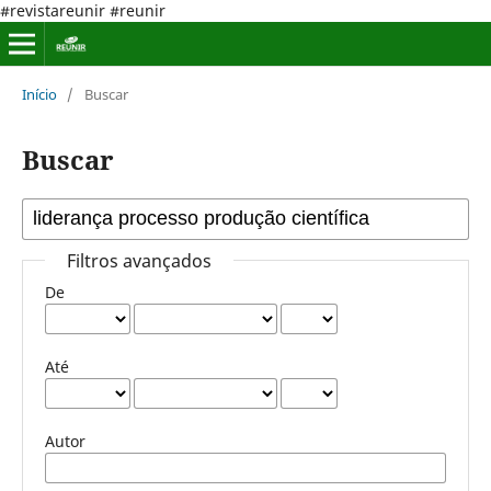
#revistareunir #reunir
Início
/
Buscar
Buscar
Filtros avançados
De
Até
Autor