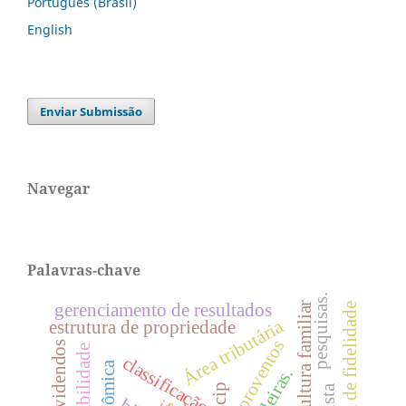
Português (Brasil)
English
Enviar Submissão
Navegar
Palavras-chave
pesquisas.
gerenciamento de resultados
agricultura familiar
programa de fidelidade
Área tributária
estrutura de propriedade
proventos
dividendos
classificação
oscip