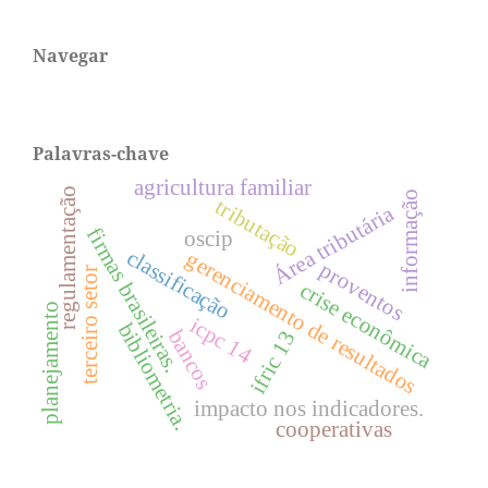
Navegar
Palavras-chave
agricultura familiar
regulamentação
informação
tributação
Área tributária
firmas brasileiras.
oscip
classificação
gerenciamento de resultados
proventos
terceiro setor
crise econômica
planejamento
icpc 14
bibliometria.
bancos
ifric 13
impacto nos indicadores.
cooperativas