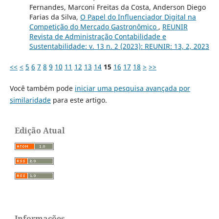
Fernandes, Marconi Freitas da Costa, Anderson Diego
Farias da Silva,
O Papel do Influenciador Digital na
Competição do Mercado Gastronômico
,
REUNIR
Revista de Administração Contabilidade e
Sustentabilidade: v. 13 n. 2 (2023): REUNIR: 13, 2, 2023
<<
<
5
6
7
8
9
10
11
12
13
14
15
16
17
18
>
>>
Você também pode
iniciar uma pesquisa avançada por
similaridade
para este artigo.
Edição Atual
Informações