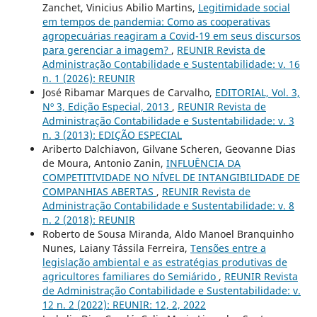
Zanchet, Vinicius Abilio Martins,
Legitimidade social
em tempos de pandemia: Como as cooperativas
agropecuárias reagiram a Covid-19 em seus discursos
para gerenciar a imagem?
,
REUNIR Revista de
Administração Contabilidade e Sustentabilidade: v. 16
n. 1 (2026): REUNIR
José Ribamar Marques de Carvalho,
EDITORIAL, Vol. 3,
Nº 3, Edição Especial, 2013
,
REUNIR Revista de
Administração Contabilidade e Sustentabilidade: v. 3
n. 3 (2013): EDIÇÃO ESPECIAL
Ariberto Dalchiavon, Gilvane Scheren, Geovanne Dias
de Moura, Antonio Zanin,
INFLUÊNCIA DA
COMPETITIVIDADE NO NÍVEL DE INTANGIBILIDADE DE
COMPANHIAS ABERTAS
,
REUNIR Revista de
Administração Contabilidade e Sustentabilidade: v. 8
n. 2 (2018): REUNIR
Roberto de Sousa Miranda, Aldo Manoel Branquinho
Nunes, Laiany Tássila Ferreira,
Tensões entre a
legislação ambiental e as estratégias produtivas de
agricultores familiares do Semiárido
,
REUNIR Revista
de Administração Contabilidade e Sustentabilidade: v.
12 n. 2 (2022): REUNIR: 12, 2, 2022