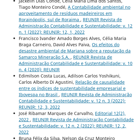
Jackelin Dias Condé, Celia Maria Lima dos Santos,
Tiago Monteiro Condé,
A Contabilidade ambiental no
aproveitamento de resíduos madeireiros em
Rorainópolis, sul de Roraima
,
REUNIR Revista de
Administração Contabilidade e Sustentabilidade: v. 12
n. 1 (2022): REUNIR: 12, 1, 2022
Francisco Ivander Amado Borges Alves, Célia Maria
Braga Carneiro, David Alves Paiva,
Os efeitos do
desastre ambiental de Mariana sobre a reputação da
Samarco Mineração S.A.
,
REUNIR Revista de
Administração Contabilidade e Sustentabilidade: v. 10
n. 4 (2020): REUNIR
Edimilson Costa Lucas, Adilson Carlos Yoshikuni,
Carlos Alberto Di Agustini,
Relação de causalidade
entre os índices de sustentabilidade empresarial e
Ibovespa no Brasil
,
REUNIR Revista de Administração
Contabilidade e Sustentabilidade: v. 12 n. 3 (2022):
REUNIR: 12, 3, 2022
José Ribamar Marques de Carvalho,
Editorial 12(2),
2022
,
REUNIR Revista de Administração Contabilidade
e Sustentabilidade: v. 12 n. 2 (2022): REUNIR: 12, 2,
2022
Bruna Félix da Silva, Nelson da Cruz Monteiro