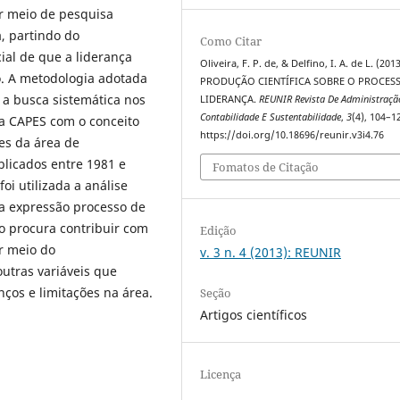
or meio de pesquisa
a, partindo do
Como Citar
al de que a liderança
Oliveira, F. P. de, & Delfino, I. A. de L. (2013
ão. A metodologia adotada
PRODUÇÃO CIENTÍFICA SOBRE O PROCES
 a busca sistemática nos
LIDERANÇA.
REUNIR Revista De Administraçã
Contabilidade E Sustentabilidade
,
3
(4), 104–1
la CAPES com o conceito
https://doi.org/10.18696/reunir.v3i4.76
res da área de
licados entre 1981 e
Fomatos de Citação
oi utilizada a análise
a expressão processo de
ho procura contribuir com
Edição
r meio do
v. 3 n. 4 (2013): REUNIR
utras variáveis que
ços e limitações na área.
Seção
Artigos científicos
Licença