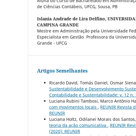
Aluna do Curso de Bacharelado em Administraç
de Ciências Contábeis, UFCG, Sousa, PB
Islania Andrade de Lira Delfino,
UNIVERSIDA
CAMPINA GRANDE
Mestre em Administração pela Universidade Fede
Especialista em Gestão Professora da Universi
Grande - UFCG
Artigos Semelhantes
Ricardo David, Tomás Daniel, Osmar Siena
Sustentabilidade e Desenvolvimento Suste
Contabilidade e Sustentabilidade: v. 12 n. 
Luciana Rubini Tambosi, Marco Antônio H
com movimentos locais
,
REUNIR Revista de
REUNIR
Luciana Holtz, Odilanei Morais dos Santos
teoria da ação comunicativa
,
REUNIR Revis
(2020): REUNIR