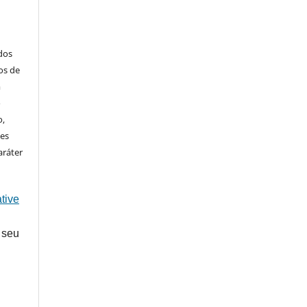
ados
os de
m
o
o,
ões
aráter
tive
 seu