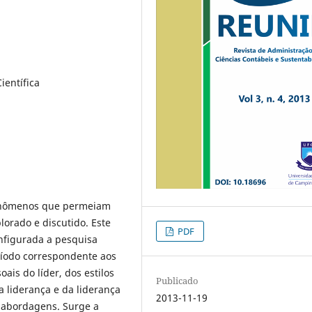
ientífica
fenômenos que permeiam
lorado e discutido. Este
PDF
nfigurada a pesquisa
ríodo correspondente aos
ais do líder, dos estilos
Publicado
a liderança e da liderança
2013-11-19
s abordagens. Surge a