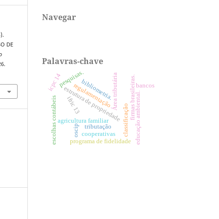
Navegar
).
SO DE
o
Palavras-chave
26.
pesquisas.
icpc 14
Área tributária
firmas brasileiras.
bibliometria.
regulamentação
bancos
estrutura de propriedade
educação ambiental.
escolhas contábeis
ifric 13
classificação
agricultura familiar
oscip
tributação
cooperativas
programa de fidelidade