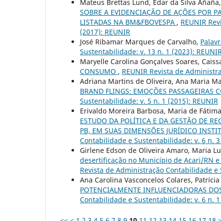
Mateus Brettas Lund, Edar da Silva Aña
SOBRE A EVIDENCIAÇÃO DE AÇÕES POR P
LISTADAS NA BM&FBOVESPA
,
REUNIR Revi
(2017): REUNIR
José Ribamar Marques de Carvalho,
Palavr
Sustentabilidade: v. 13 n. 1 (2023): REUNIR
Maryelle Carolina Gonçalves Soares, Caiss
CONSUMO
,
REUNIR Revista de Administraç
Adriana Martins de Oliveira, Ana Maria Ma
BRAND FLINGS: EMOÇÕES PASSAGEIRAS 
Sustentabilidade: v. 5 n. 1 (2015): REUNIR
Erivaldo Moreira Barbosa, Maria de Fátim
ESTUDO DA POLÍTICA E DA GESTÃO DE RE
PB, EM SUAS DIMENSÕES JURÍDICO INSTI
Contabilidade e Sustentabilidade: v. 6 n. 
Girlene Edson de Oliveira Amaro, Maria Lu
desertificação no Município de Acari/RN 
Revista de Administração Contabilidade e S
Ana Carolina Vasconcelos Colares, Patrícia
POTENCIALMENTE INFLUENCIADORAS DO
Contabilidade e Sustentabilidade: v. 6 n. 
<<
<
1
2
3
4
5
6
7
8
9
10
11
12
13
14
15
16
17
18