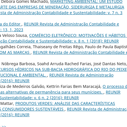
ña, Débora Gomes Machado,
MARKETING AMBIENTAL: UM ESTUDO
ARTE DAS EMPRESAS DE MINERAÇÃO, SIDERURGIA E METALURGIA
sta de Administração Contabilidade e Sustentabilidade: v. 7 n. 3
a do Editor
,
REUNIR Revista de Administração Contabilidade e
: 13, 1, 2023
a Veloso Sousa,
COMÉRCIO ELETRÔNICO: MOTIVAÇÕES E HÁBITOS
ão Contabilidade e Sustentabilidade: v. 8 n. 1 (2018): REUNIR
galhães Correia, Thaiseany de Freitas Rêgo, Paulo de Paula Baptis
COM AS MARCAS
,
REUNIR Revista de Administração Contabilidade 
a Nóbrega Barbosa, Soahd Arruda Rached Farias, José Dantas Neto,
CURSOS HÍDRICOS NA SUB-BACIA HIDROGRÁFICA DO RIO DO PEIXE
TUCIONAL E AMBIENTAL.
,
REUNIR Revista de Administração
3 (2016): REUNIR
iza de Medeiros Galvão, Kettrin Farias Bem Maracajá,
O processo 
e as alternativas de permanência para seus munícipes.
,
REUNIR
ustentabilidade: v. 6 n. 2 (2016): REUNIR
 Mattar,
PRODUTOS VERDES: ANÁLISE DAS CARACTERÍSTICAS
S CONSUMIDORES SUSTENTÁVEIS
,
REUNIR Revista de Administraç
1 (2016): REUNIR
>
>>