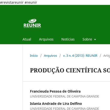
#revistareunir #reunir
Atual
Arquivos
Notícias
Sobre
Início
/
Arquivos
/
v. 3 n. 4 (2013): REUNIR
/
Arti
PRODUÇÃO CIENTÍFICA S
Francieuda Pessoa de Oliveira
UNIVERSIDADE FEDERAL DE CAMPINA GRANDE
Islania Andrade de Lira Delfino
UNIVERSIDADE FEDERAL DE CAMPINA GRANDE