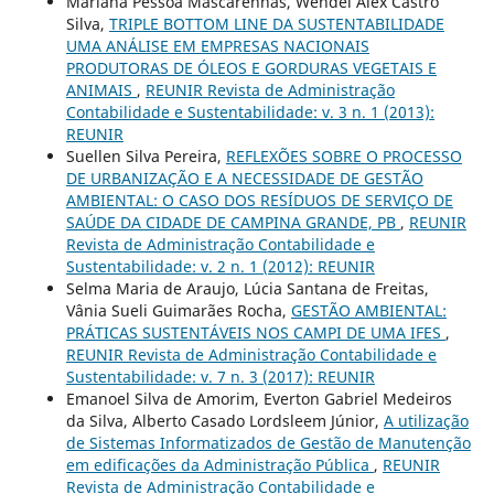
Mariana Pessoa Mascarenhas, Wendel Alex Castro
Silva,
TRIPLE BOTTOM LINE DA SUSTENTABILIDADE
UMA ANÁLISE EM EMPRESAS NACIONAIS
PRODUTORAS DE ÓLEOS E GORDURAS VEGETAIS E
ANIMAIS
,
REUNIR Revista de Administração
Contabilidade e Sustentabilidade: v. 3 n. 1 (2013):
REUNIR
Suellen Silva Pereira,
REFLEXÕES SOBRE O PROCESSO
DE URBANIZAÇÃO E A NECESSIDADE DE GESTÃO
AMBIENTAL: O CASO DOS RESÍDUOS DE SERVIÇO DE
SAÚDE DA CIDADE DE CAMPINA GRANDE, PB
,
REUNIR
Revista de Administração Contabilidade e
Sustentabilidade: v. 2 n. 1 (2012): REUNIR
Selma Maria de Araujo, Lúcia Santana de Freitas,
Vânia Sueli Guimarães Rocha,
GESTÃO AMBIENTAL:
PRÁTICAS SUSTENTÁVEIS NOS CAMPI DE UMA IFES
,
REUNIR Revista de Administração Contabilidade e
Sustentabilidade: v. 7 n. 3 (2017): REUNIR
Emanoel Silva de Amorim, Everton Gabriel Medeiros
da Silva, Alberto Casado Lordsleem Júnior,
A utilização
de Sistemas Informatizados de Gestão de Manutenção
em edificações da Administração Pública
,
REUNIR
Revista de Administração Contabilidade e