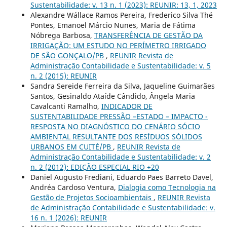
Sustentabilidade: v. 13 n. 1 (2023): REUNIR: 13, 1, 2023
Alexandre Wállace Ramos Pereira, Frederico Silva Thé
Pontes, Emanoel Márcio Nunes, Maria de Fátima
Nóbrega Barbosa,
TRANSFERÊNCIA DE GESTÃO DA
IRRIGAÇÃO: UM ESTUDO NO PERÍMETRO IRRIGADO
DE SÃO GONÇALO/PB
,
REUNIR Revista de
Administração Contabilidade e Sustentabilidade: v. 5
n. 2 (2015): REUNIR
Sandra Sereide Ferreira da Silva, Jaqueline Guimarães
Santos, Gesinaldo Ataíde Cândido, Ângela Maria
Cavalcanti Ramalho,
INDICADOR DE
SUSTENTABILIDADE PRESSÃO –ESTADO – IMPACTO -
RESPOSTA NO DIAGNÓSTICO DO CENÁRIO SÓCIO
AMBIENTAL RESULTANTE DOS RESÍDUOS SÓLIDOS
URBANOS EM CUITÉ/PB
,
REUNIR Revista de
Administração Contabilidade e Sustentabilidade: v. 2
n. 2 (2012): EDIÇÃO ESPECIAL RIO +20
Daniel Augusto Frediani, Eduardo Paes Barreto Davel,
Andréa Cardoso Ventura,
Dialogia como Tecnologia na
Gestão de Projetos Socioambientais
,
REUNIR Revista
de Administração Contabilidade e Sustentabilidade: v.
16 n. 1 (2026): REUNIR