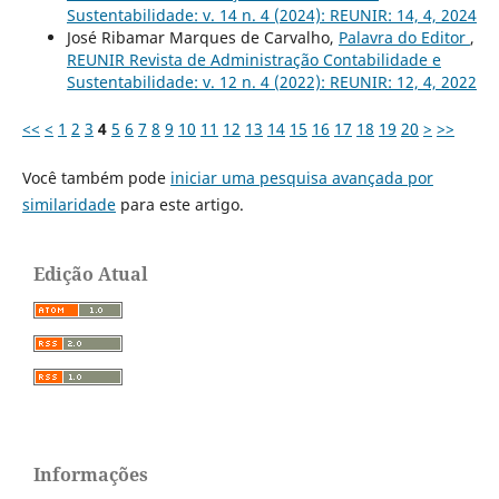
Sustentabilidade: v. 14 n. 4 (2024): REUNIR: 14, 4, 2024
José Ribamar Marques de Carvalho,
Palavra do Editor
,
REUNIR Revista de Administração Contabilidade e
Sustentabilidade: v. 12 n. 4 (2022): REUNIR: 12, 4, 2022
<<
<
1
2
3
4
5
6
7
8
9
10
11
12
13
14
15
16
17
18
19
20
>
>>
Você também pode
iniciar uma pesquisa avançada por
similaridade
para este artigo.
Edição Atual
Informações