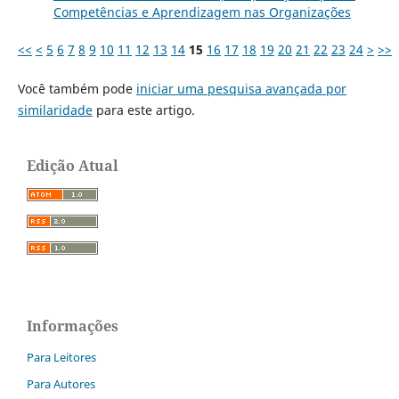
Competências e Aprendizagem nas Organizações
<<
<
5
6
7
8
9
10
11
12
13
14
15
16
17
18
19
20
21
22
23
24
>
>>
Você também pode
iniciar uma pesquisa avançada por
similaridade
para este artigo.
Edição Atual
Informações
Para Leitores
Para Autores