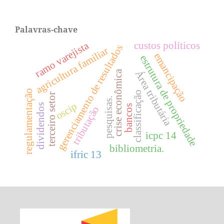
Palavras-chave
ramo varejista
custos políticos
gerenciamento de resultados
agricultura familiar
emancipação
estrutura de propriedade
Área tributária
crise econômica
regulamentação
classificação
terceiro setor
pesquisas.
oscip
dividendos
bancos
tributação
icpc 14
bibliometria.
ifric 13