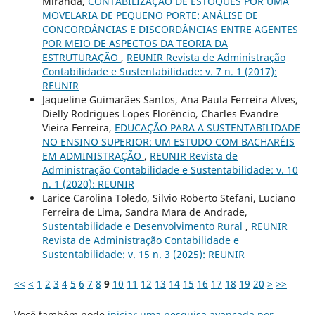
Miranda,
CONTABILIZAÇÃO DE ESTOQUES POR UMA
MOVELARIA DE PEQUENO PORTE: ANÁLISE DE
CONCORDÂNCIAS E DISCORDÂNCIAS ENTRE AGENTES
POR MEIO DE ASPECTOS DA TEORIA DA
ESTRUTURAÇÃO
,
REUNIR Revista de Administração
Contabilidade e Sustentabilidade: v. 7 n. 1 (2017):
REUNIR
Jaqueline Guimarães Santos, Ana Paula Ferreira Alves,
Dielly Rodrigues Lopes Florêncio, Charles Evandre
Vieira Ferreira,
EDUCAÇÃO PARA A SUSTENTABILIDADE
NO ENSINO SUPERIOR: UM ESTUDO COM BACHARÉIS
EM ADMINISTRAÇÃO
,
REUNIR Revista de
Administração Contabilidade e Sustentabilidade: v. 10
n. 1 (2020): REUNIR
Larice Carolina Toledo, Silvio Roberto Stefani, Luciano
Ferreira de Lima, Sandra Mara de Andrade,
Sustentabilidade e Desenvolvimento Rural
,
REUNIR
Revista de Administração Contabilidade e
Sustentabilidade: v. 15 n. 3 (2025): REUNIR
<<
<
1
2
3
4
5
6
7
8
9
10
11
12
13
14
15
16
17
18
19
20
>
>>
Você também pode
iniciar uma pesquisa avançada por