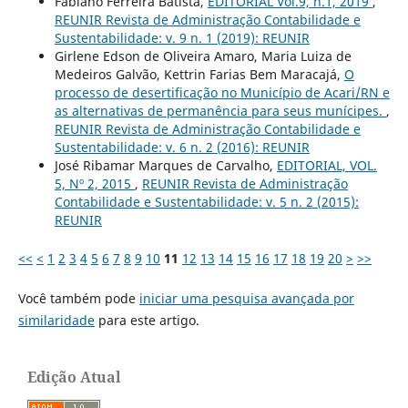
Fabiano Ferreira Batista,
EDITORIAL Vol.9, n.1, 2019
,
REUNIR Revista de Administração Contabilidade e
Sustentabilidade: v. 9 n. 1 (2019): REUNIR
Girlene Edson de Oliveira Amaro, Maria Luiza de
Medeiros Galvão, Kettrin Farias Bem Maracajá,
O
processo de desertificação no Município de Acari/RN e
as alternativas de permanência para seus munícipes.
,
REUNIR Revista de Administração Contabilidade e
Sustentabilidade: v. 6 n. 2 (2016): REUNIR
José Ribamar Marques de Carvalho,
EDITORIAL, VOL.
5, Nº 2, 2015
,
REUNIR Revista de Administração
Contabilidade e Sustentabilidade: v. 5 n. 2 (2015):
REUNIR
<<
<
1
2
3
4
5
6
7
8
9
10
11
12
13
14
15
16
17
18
19
20
>
>>
Você também pode
iniciar uma pesquisa avançada por
similaridade
para este artigo.
Edição Atual