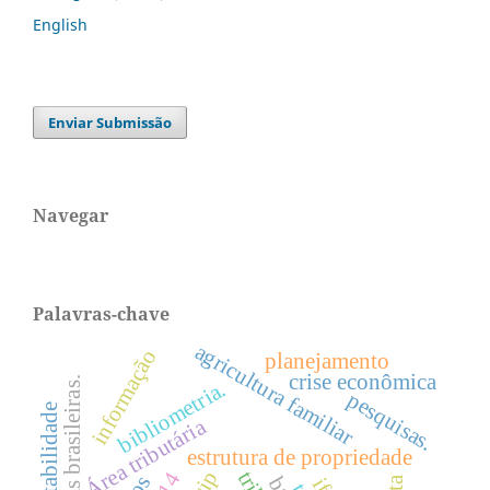
English
Enviar Submissão
Navegar
Palavras-chave
agricultura familiar
informação
planejamento
crise econômica
firmas brasileiras.
bibliometria.
pesquisas.
sustentabilidade
Área tributária
estrutura de propriedade