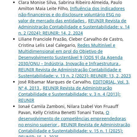
Clara Monise Silva, Sabrina Ribeiro Almeida, Paulo
Amilton Maia Leite Filho,
Influência dos indicadores
não-financeiros e do disclosure voluntário ESG no
valor de mercado das entidades
,
REUNIR Revista de
Administração Contabilidade e Sustentabilidade: v. 14
n. 2 (2024): REUNIR: 14, 2, 2024
Liliane Franciole Frazão, Cleber Carvalho de Castro,
Cristina Lelis Leal Calegario,
Redes Multinível e
Multidimensional em prol do Objetivo de
Desenvolvimento Sustentável 9 (ODS 9) da Agenda
2030/ONU – Indústria, Inovação e Infraestrutura
,
REUNIR Revista de Administração Contabilidade e
Sustentabilidade: v. 13 n. 2 (2023): REUNIR: 13, 2, 2023
José Ribamar Marques de Carvalho,
EDITORIAL, Vol. 3,
Nº 4, 2013
,
REUNIR Revista de Administração
Contabilidade e Sustentabilidade: v. 3 n. 4 (2013):
REUNIR
Ionaé Camila Zamboni, Nilara Izabel Von Fruauff
Pavan, Kelly Cristina Benetti Tonani Tosta,
O
desenvolvimento de competências empreendedoras
no ensino superior
,
REUNIR Revista de Administração
Contabilidade e Sustentabilidade: v. 15 n. 1 (2025):
REUNIR: 15, 1, 2025