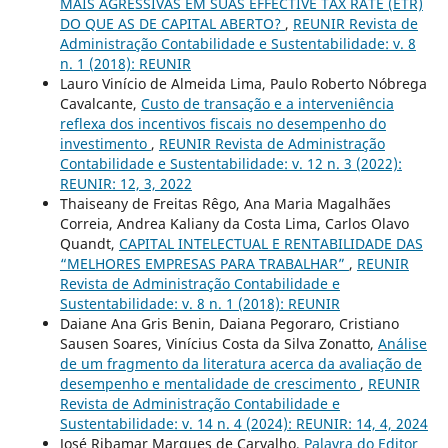
MAIS AGRESSIVAS EM SUAS EFFECTIVE TAX RATE (ETR)
DO QUE AS DE CAPITAL ABERTO?
,
REUNIR Revista de
Administração Contabilidade e Sustentabilidade: v. 8
n. 1 (2018): REUNIR
Lauro Vinício de Almeida Lima, Paulo Roberto Nóbrega
Cavalcante,
Custo de transação e a interveniência
reflexa dos incentivos fiscais no desempenho do
investimento
,
REUNIR Revista de Administração
Contabilidade e Sustentabilidade: v. 12 n. 3 (2022):
REUNIR: 12, 3, 2022
Thaiseany de Freitas Rêgo, Ana Maria Magalhães
Correia, Andrea Kaliany da Costa Lima, Carlos Olavo
Quandt,
CAPITAL INTELECTUAL E RENTABILIDADE DAS
“MELHORES EMPRESAS PARA TRABALHAR”
,
REUNIR
Revista de Administração Contabilidade e
Sustentabilidade: v. 8 n. 1 (2018): REUNIR
Daiane Ana Gris Benin, Daiana Pegoraro, Cristiano
Sausen Soares, Vinícius Costa da Silva Zonatto,
Análise
de um fragmento da literatura acerca da avaliação de
desempenho e mentalidade de crescimento
,
REUNIR
Revista de Administração Contabilidade e
Sustentabilidade: v. 14 n. 4 (2024): REUNIR: 14, 4, 2024
José Ribamar Marques de Carvalho,
Palavra do Editor