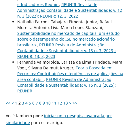
e Indicadores Reunir
,
REUNIR Revista de
Administração Contabilidade e Sustentabilidade: v. 12
n. 3 (2022): REUNIR: 12, 3, 2022
Nathalia Patroni, Tabajara Pimenta Junior, Rafael
Moreira Antônio, Lívia Maria Lopes Stanzani,
Sustentabilidade no mercado de capitais: um estudo
sobre o desempenho do ISE no mercado acionário
brasileiro
,
REUNIR Revista de Administração
Contabilidade e Sustentabilidade: v. 13 n. 3 (2023):
REUNIR: 13, 3, 2023
Fernanda Valmorbida, Larissa de Lima Trindade, Mara
Vogt, Silvana Dalmutt Kruger,
Teoria Baseada em
Recursos: Contribuições e tendências de aplicações na
área contábil
,
REUNIR Revista de Administração
Contabilidade e Sustentabilidade: v. 15 n. 3 (2025):
REUNIR
<<
<
1
2
3
4
5
6
7
8
9
10
11
12
13
>
>>
Você também pode
iniciar uma pesquisa avançada por
similaridade
para este artigo.