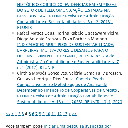
HISTÓRICO CORRIGIDO: EVIDÊNCIAS EM EMPRESAS
DO SETOR DE TELECOMUNICAÇÃO LISTADAS NA
BM&FBOVESPA
,
REUNIR Revista de Administração
Contabilidade e Sustentabilidade: v. 3 n. 2 (2013):
REUNIR
Rafael Mattos Deus, Karina Rabelo Ogasawara Vieira,
Diego Antonio Franzao, Enzo Barberio Mariano,
INDICADORES MÚLTIPLOS DE SUSTENTABILIDADE:
BARREIRAS, MOTIVADORES E DESAFIOS PARA O
DESENVOLVIMENTO HUMANO
,
REUNIR Revista de
Administração Contabilidade e Sustentabilidade: v. 7
n. 1 (2017): REUNIR
Cinthia Moysés Gonçalves, Valéria Gama Fully Bressan,
Gustavo Henrique Dias Souza,
Camel e Pearls:
Comparativo entre Metodologias de Análise de
Desempenho Financeiro de Cooperativas de Crédito
,
REUNIR Revista de Administração Contabilidade e
Sustentabilidade: v. 13 n. 1 (2023): REUNIR: 13, 1, 2023
<<
<
1
2
3
4
5
6
7
8
9
10
11
12
13
>
>>
Você também pode
iniciar uma pesquisa avançada por