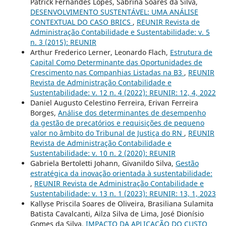
Patrick Fernandes Lopes, Sabrina Soares da Silva,
DESENVOLVIMENTO SUSTENTÁVEL: UMA ANÁLISE
CONTEXTUAL DO CASO BRICS
,
REUNIR Revista de
Administração Contabilidade e Sustentabilidade: v. 5
n. 3 (2015): REUNIR
Arthur Frederico Lerner, Leonardo Flach,
Estrutura de
Capital Como Determinante das Oportunidades de
Crescimento nas Companhias Listadas na B3
,
REUNIR
Revista de Administração Contabilidade e
Sustentabilidade: v. 12 n. 4 (2022): REUNIR: 12, 4, 2022
Daniel Augusto Celestino Ferreira, Erivan Ferreira
Borges,
Análise dos determinantes de desempenho
da gestão de precatórios e requisições de pequeno
valor no âmbito do Tribunal de Justiça do RN
,
REUNIR
Revista de Administração Contabilidade e
Sustentabilidade: v. 10 n. 2 (2020): REUNIR
Gabriela Bertoletti Johann, Givanildo Silva,
Gestão
estratégica da inovação orientada à sustentabilidade:
,
REUNIR Revista de Administração Contabilidade e
Sustentabilidade: v. 13 n. 1 (2023): REUNIR: 13, 1, 2023
Kallyse Priscila Soares de Oliveira, Brasiliana Sulamita
Batista Cavalcanti, Ailza Silva de Lima, José Dionísio
Gomes da Silva,
IMPACTO DA APLICAÇÃO DO CUSTO