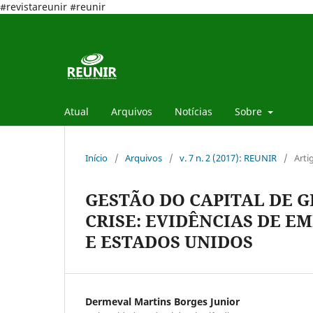
#revistareunir #reunir
Atual
Arquivos
Notícias
Sobre
Início
/
Arquivos
/
v. 7 n. 2 (2017): REUNIR
/
Arti
GESTÃO DO CAPITAL DE 
CRISE: EVIDÊNCIAS DE E
E ESTADOS UNIDOS
Dermeval Martins Borges Junior