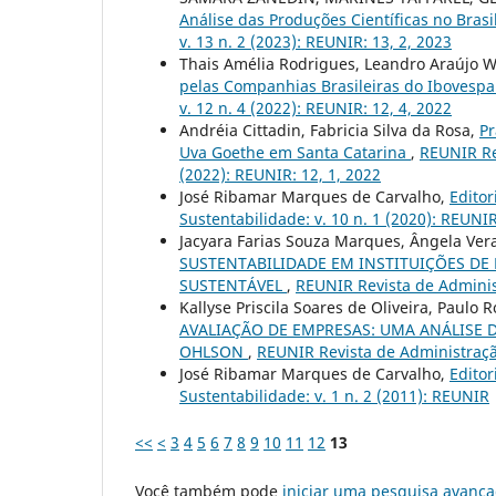
Análise das Produções Científicas no Brasi
v. 13 n. 2 (2023): REUNIR: 13, 2, 2023
Thais Amélia Rodrigues, Leandro Araújo W
pelas Companhias Brasileiras do Ibovesp
v. 12 n. 4 (2022): REUNIR: 12, 4, 2022
Andréia Cittadin, Fabricia Silva da Rosa,
Pr
Uva Goethe em Santa Catarina
,
REUNIR Rev
(2022): REUNIR: 12, 1, 2022
José Ribamar Marques de Carvalho,
Editor
Sustentabilidade: v. 10 n. 1 (2020): REUNI
Jacyara Farias Souza Marques, Ângela Ver
SUSTENTABILIDADE EM INSTITUIÇÕES DE
SUSTENTÁVEL
,
REUNIR Revista de Administ
Kallyse Priscila Soares de Oliveira, Paulo
AVALIAÇÃO DE EMPRESAS: UMA ANÁLISE 
OHLSON
,
REUNIR Revista de Administração
José Ribamar Marques de Carvalho,
Editor
Sustentabilidade: v. 1 n. 2 (2011): REUNIR
<<
<
3
4
5
6
7
8
9
10
11
12
13
Você também pode
iniciar uma pesquisa avança