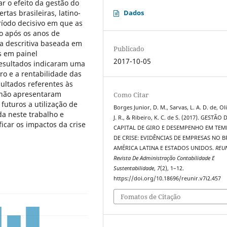
r o efeito da gestão do
tas brasileiras, latino-
Dados
íodo decisivo em que as
o após os anos de
a descritiva baseada em
Publicado
s em painel
2017-10-05
resultados indicaram uma
iro e a rentabilidade das
ultados referentes às
 não apresentaram
Como Citar
 futuros a utilização de
Borges Junior, D. M., Sarvas, L. A. D. de, Oli
a neste trabalho e
J. R., & Ribeiro, K. C. de S. (2017). GESTÃO
icar os impactos da crise
CAPITAL DE GIRO E DESEMPENHO EM TE
DE CRISE: EVIDÊNCIAS DE EMPRESAS NO B
AMÉRICA LATINA E ESTADOS UNIDOS.
REU
Revista De Administração Contabilidade E
Sustentabilidade
,
7
(2), 1–12.
https://doi.org/10.18696/reunir.v7i2.457
Fomatos de Citação