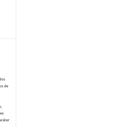
ados
os de
m
o
o,
ões
aráter