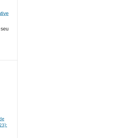
tive
 seu
de
23):