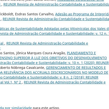
l
,
REUNIR Revista de Administração Contabilidade e Sustentabilid
ickboldt, Esdras Santos Carvalho,
Adesão ao Programa de Integri
a
,
REUNIR Revista de Administração Contabilidade e Sustentabilida
áticas de Sustentabilidade Adotadas pelas Vitivinícolas dos Vales 
ista de Administração Contabilidade e Sustentabilidade: v. 12 n. 
ial
,
REUNIR Revista de Administração Contabilidade e
R
as Santos, Jônica Marques Coura Aragão,
PLANEJAMENTO E
 ENSINO SUPERIOR À LUZ DOS OBJETIVOS DO DESENVOLVIMENTO
ração Contabilidade e Sustentabilidade: v. 10 n. 1 (2020): REUNIR
 Roberto Nóbrega Cavalcante,
GERENCIAMENTO DE RESULTADOS E
DA RELEVÂNCIA DOS ACCRUALS DISCRICIONÁRIOS NO MODELO DE
 Contabilidade e Sustentabilidade: v. 8 n. 2 (2018): REUNIR
ial Vol.1, Nº 2
,
REUNIR Revista de Administração Contabilidade e
da por similaridade
para este artigo.