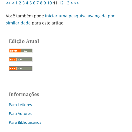
<<
<
1
2
3
4
5
6
7
8
9
10
11
12
13
>
>>
Você também pode
iniciar uma pesquisa avançada por
similaridade
para este artigo.
Edição Atual
Informações
Para Leitores
Para Autores
Para Bibliotecários