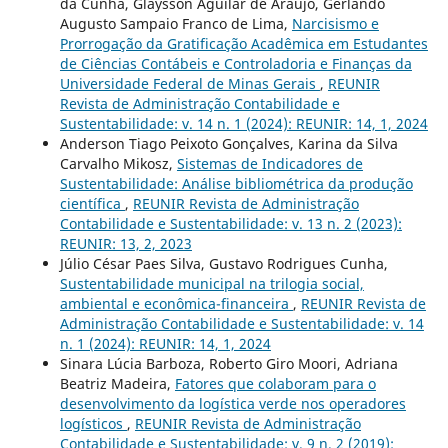
da Cunha, Glaysson Aguilar de Araújo, Gerlando
Augusto Sampaio Franco de Lima,
Narcisismo e
Prorrogação da Gratificação Acadêmica em Estudantes
de Ciências Contábeis e Controladoria e Finanças da
Universidade Federal de Minas Gerais
,
REUNIR
Revista de Administração Contabilidade e
Sustentabilidade: v. 14 n. 1 (2024): REUNIR: 14, 1, 2024
Anderson Tiago Peixoto Gonçalves, Karina da Silva
Carvalho Mikosz,
Sistemas de Indicadores de
Sustentabilidade: Análise bibliométrica da produção
científica
,
REUNIR Revista de Administração
Contabilidade e Sustentabilidade: v. 13 n. 2 (2023):
REUNIR: 13, 2, 2023
Júlio César Paes Silva, Gustavo Rodrigues Cunha,
Sustentabilidade municipal na trilogia social,
ambiental e econômica-financeira
,
REUNIR Revista de
Administração Contabilidade e Sustentabilidade: v. 14
n. 1 (2024): REUNIR: 14, 1, 2024
Sinara Lúcia Barboza, Roberto Giro Moori, Adriana
Beatriz Madeira,
Fatores que colaboram para o
desenvolvimento da logística verde nos operadores
logísticos
,
REUNIR Revista de Administração
Contabilidade e Sustentabilidade: v. 9 n. 2 (2019):