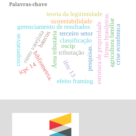
Palavras-chave
teoria da legitimidade
firmas brasileiras.
agricultura familiar
sustentabilidade
estrutura de propriedade
gerenciamento de resultados
crise econômica
ramo varejista
bancos
terceiro setor
Área tributária
cooperativas
classificação
oscip
pesquisas.
tributação
bibliometria.
ifric 13
icpc 14
efeito framing.