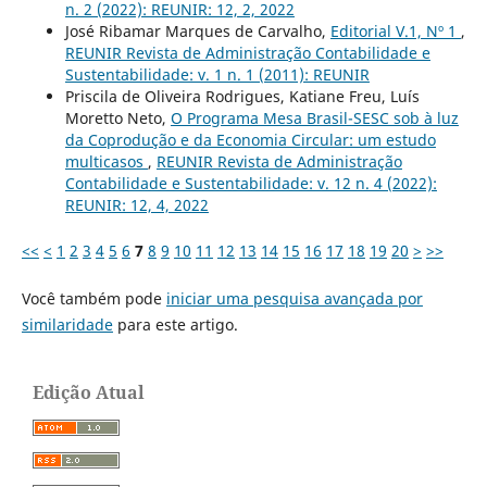
n. 2 (2022): REUNIR: 12, 2, 2022
José Ribamar Marques de Carvalho,
Editorial V.1, Nº 1
,
REUNIR Revista de Administração Contabilidade e
Sustentabilidade: v. 1 n. 1 (2011): REUNIR
Priscila de Oliveira Rodrigues, Katiane Freu, Luís
Moretto Neto,
O Programa Mesa Brasil-SESC sob à luz
da Coprodução e da Economia Circular: um estudo
multicasos
,
REUNIR Revista de Administração
Contabilidade e Sustentabilidade: v. 12 n. 4 (2022):
REUNIR: 12, 4, 2022
<<
<
1
2
3
4
5
6
7
8
9
10
11
12
13
14
15
16
17
18
19
20
>
>>
Você também pode
iniciar uma pesquisa avançada por
similaridade
para este artigo.
Edição Atual