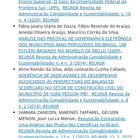
Ensino Superior: O Caso da Universidade Federal da
Fronteira Sul - UFFS
,
REUNIR Revista de
Administração Contabilidade e Sustentabilidade: v. 10
n. 4 (2020): REUNIR
Fábia Jaiany Viana de Souza, Fábio Resende de Araújo,
Aneide Oliveira Araújo, Maurício Corrêa da Silva,
ANÁLISE DAS PRÁTICAS DE GOVERNANÇA ELETRÔNICA
DOS MUNICÍPIOS MAIS POPULOSOS DO BRASIL: UM
ESTUDO BASEADO NO MODELO DE MELLO (2009)
,
REUNIR Revista de Administração Contabilidade e
Sustentabilidade: v. 4 n. 3 (2014): REUNIR
Aline Romão da Silva, Aldo Leonardo Cunha Callado,
ADERÊNCIA DE INDICADORES DE DESEMPENHO
ASSOCIADOS ÀS PERSPECTIVAS DO BALANCED
SCORECARD NO SETOR DE CONSTRUÇÃO CIVIL DO
MUNICÍPIO DE JOÃO PESSOA (PB)
,
REUNIR Revista de
Administração Contabilidade e Sustentabilidade: v. 8
n. 2 (2018): REUNIR
SAMARA ZANEDIN, MARINES TAFFAREL, GELSON
MENON, Jean Lucca Menon,
Reputação Corporativa:
Uma Análise das Produções Científicas no Brasil
,
REUNIR Revista de Administração Contabilidade e
Sustentabilidade: v. 13 n. 2 (2023): REUNIR: 13, 2, 2023