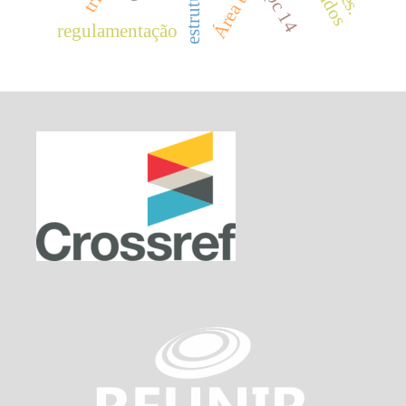
icpc 14
regulamentação