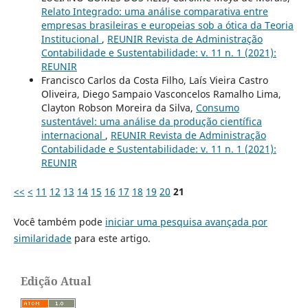
Relato Integrado: uma análise comparativa entre
empresas brasileiras e europeias sob a ótica da Teoria
Institucional
,
REUNIR Revista de Administração
Contabilidade e Sustentabilidade: v. 11 n. 1 (2021):
REUNIR
Francisco Carlos da Costa Filho, Laís Vieira Castro
Oliveira, Diego Sampaio Vasconcelos Ramalho Lima,
Clayton Robson Moreira da Silva,
Consumo
sustentável: uma análise da produção científica
internacional
,
REUNIR Revista de Administração
Contabilidade e Sustentabilidade: v. 11 n. 1 (2021):
REUNIR
<<
<
11
12
13
14
15
16
17
18
19
20
21
Você também pode
iniciar uma pesquisa avançada por
similaridade
para este artigo.
Edição Atual