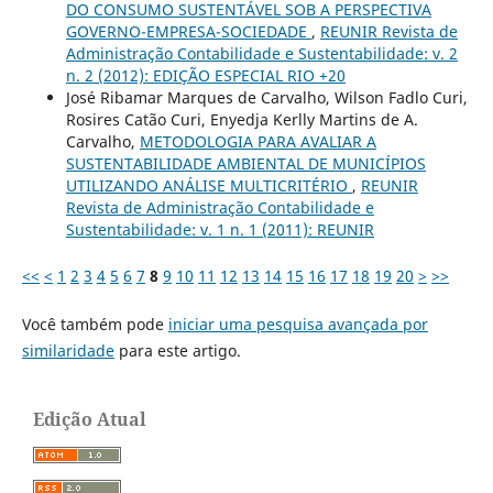
DO CONSUMO SUSTENTÁVEL SOB A PERSPECTIVA
GOVERNO-EMPRESA-SOCIEDADE
,
REUNIR Revista de
Administração Contabilidade e Sustentabilidade: v. 2
n. 2 (2012): EDIÇÃO ESPECIAL RIO +20
José Ribamar Marques de Carvalho, Wilson Fadlo Curi,
Rosires Catão Curi, Enyedja Kerlly Martins de A.
Carvalho,
METODOLOGIA PARA AVALIAR A
SUSTENTABILIDADE AMBIENTAL DE MUNICÍPIOS
UTILIZANDO ANÁLISE MULTICRITÉRIO
,
REUNIR
Revista de Administração Contabilidade e
Sustentabilidade: v. 1 n. 1 (2011): REUNIR
<<
<
1
2
3
4
5
6
7
8
9
10
11
12
13
14
15
16
17
18
19
20
>
>>
Você também pode
iniciar uma pesquisa avançada por
similaridade
para este artigo.
Edição Atual