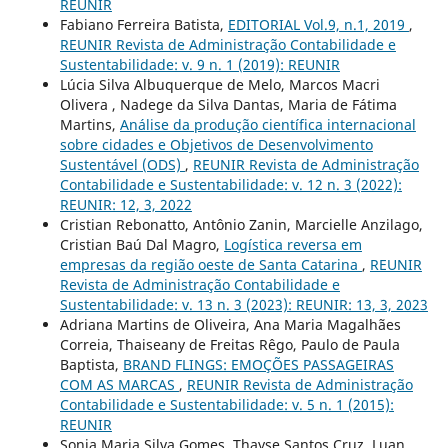
REUNIR
Fabiano Ferreira Batista,
EDITORIAL Vol.9, n.1, 2019
,
REUNIR Revista de Administração Contabilidade e
Sustentabilidade: v. 9 n. 1 (2019): REUNIR
Lúcia Silva Albuquerque de Melo, Marcos Macri
Olivera , Nadege da Silva Dantas, Maria de Fátima
Martins,
Análise da produção científica internacional
sobre cidades e Objetivos de Desenvolvimento
Sustentável (ODS)
,
REUNIR Revista de Administração
Contabilidade e Sustentabilidade: v. 12 n. 3 (2022):
REUNIR: 12, 3, 2022
Cristian Rebonatto, Antônio Zanin, Marcielle Anzilago,
Cristian Baú Dal Magro,
Logística reversa em
empresas da região oeste de Santa Catarina
,
REUNIR
Revista de Administração Contabilidade e
Sustentabilidade: v. 13 n. 3 (2023): REUNIR: 13, 3, 2023
Adriana Martins de Oliveira, Ana Maria Magalhães
Correia, Thaiseany de Freitas Rêgo, Paulo de Paula
Baptista,
BRAND FLINGS: EMOÇÕES PASSAGEIRAS
COM AS MARCAS
,
REUNIR Revista de Administração
Contabilidade e Sustentabilidade: v. 5 n. 1 (2015):
REUNIR
Sonia Maria Silva Gomes, Thayse Santos Cruz, Luan