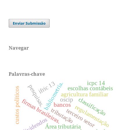
Enviar Submissão
Navegar
Palavras-chave
icpc 14
ifric 13
bibliometria.
pesquisas.
escolhas contábeis
custos políticos
agricultura familiar
classificação
oscip
firmas brasileiras.
bancos
regulamentação
tributação
terceiro setor
dividendos
Área tributária