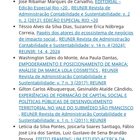
José Ribamar Marques de Carvalho,
EDITORIAL –
Edição Especial Rio +20
,
REUNIR Revista de
Administração Contabilidade e Sustentabilidade: v. 2
n. 2 (2012): EDIÇÃO ESPECIAL RIO +20
Téssio Alves da Silva Dias, Suzanne Érica Nóbrega
Correia,
Papéis dos atores do ecossistema de negócios
de impacto social
,
REUNIR Revista de Administração
Contabilidade e Sustentabilidade: v. 14 n. 4 (2024):
REUNIR: 14, 4, 2024
Washington Sales do Monte, Ana Paula Dantas,
EMPODERAMENTO E POSICIONAMENTO DE MARCA:
ANÁLISE DA MARCA LOLA COSMETICS
,
REUNIR
Revista de Administração Contabilidade e
Sustentabilidade: v. 7 n. 3 (2017): REUNIR
Gilton Carlos Albuquerque, Gesinaldo Ataíde Cândido,
EXPERIÊNCIAS DE FORMAÇÃO DE CAPITAL SOCIAL E
POLÍTICAS PÚBLICAS DE DESENVOLVIMENTO
TERRITORIAL NO VALE DO SUBMÉDIO SÃO FRANCISCO
,
REUNIR Revista de Administração Contabilidade e
Sustentabilidade: v. 1 n. 1 (2011): REUNIR
Letícia da Silva Pontes, Josicarla Soares Santiago, Fábio
José Lira dos Santos, Luiz Gustavo de Sena Brandão
Pessoa,
EFEITO FRAMING: UM ESTUDO ACERCA DA