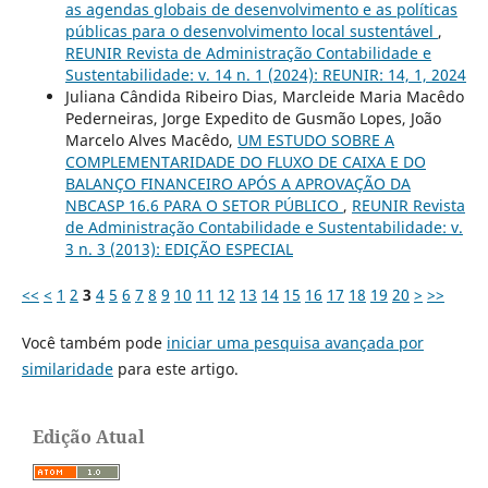
as agendas globais de desenvolvimento e as políticas
públicas para o desenvolvimento local sustentável
,
REUNIR Revista de Administração Contabilidade e
Sustentabilidade: v. 14 n. 1 (2024): REUNIR: 14, 1, 2024
Juliana Cândida Ribeiro Dias, Marcleide Maria Macêdo
Pederneiras, Jorge Expedito de Gusmão Lopes, João
Marcelo Alves Macêdo,
UM ESTUDO SOBRE A
COMPLEMENTARIDADE DO FLUXO DE CAIXA E DO
BALANÇO FINANCEIRO APÓS A APROVAÇÃO DA
NBCASP 16.6 PARA O SETOR PÚBLICO
,
REUNIR Revista
de Administração Contabilidade e Sustentabilidade: v.
3 n. 3 (2013): EDIÇÃO ESPECIAL
<<
<
1
2
3
4
5
6
7
8
9
10
11
12
13
14
15
16
17
18
19
20
>
>>
Você também pode
iniciar uma pesquisa avançada por
similaridade
para este artigo.
Edição Atual