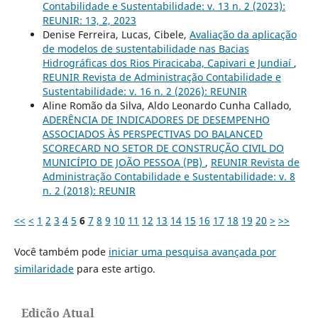
Contabilidade e Sustentabilidade: v. 13 n. 2 (2023):
REUNIR: 13, 2, 2023
Denise Ferreira, Lucas, Cibele,
Avaliação da aplicação
de modelos de sustentabilidade nas Bacias
Hidrográficas dos Rios Piracicaba, Capivari e Jundiaí
,
REUNIR Revista de Administração Contabilidade e
Sustentabilidade: v. 16 n. 2 (2026): REUNIR
Aline Romão da Silva, Aldo Leonardo Cunha Callado,
ADERÊNCIA DE INDICADORES DE DESEMPENHO
ASSOCIADOS ÀS PERSPECTIVAS DO BALANCED
SCORECARD NO SETOR DE CONSTRUÇÃO CIVIL DO
MUNICÍPIO DE JOÃO PESSOA (PB)
,
REUNIR Revista de
Administração Contabilidade e Sustentabilidade: v. 8
n. 2 (2018): REUNIR
<<
<
1
2
3
4
5
6
7
8
9
10
11
12
13
14
15
16
17
18
19
20
>
>>
Você também pode
iniciar uma pesquisa avançada por
similaridade
para este artigo.
Edição Atual