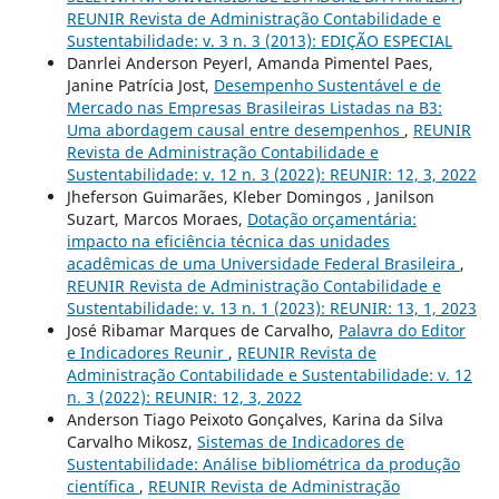
REUNIR Revista de Administração Contabilidade e
Sustentabilidade: v. 3 n. 3 (2013): EDIÇÃO ESPECIAL
Danrlei Anderson Peyerl, Amanda Pimentel Paes,
Janine Patrícia Jost,
Desempenho Sustentável e de
Mercado nas Empresas Brasileiras Listadas na B3:
Uma abordagem causal entre desempenhos
,
REUNIR
Revista de Administração Contabilidade e
Sustentabilidade: v. 12 n. 3 (2022): REUNIR: 12, 3, 2022
Jheferson Guimarães, Kleber Domingos , Janilson
Suzart, Marcos Moraes,
Dotação orçamentária:
impacto na eficiência técnica das unidades
acadêmicas de uma Universidade Federal Brasileira
,
REUNIR Revista de Administração Contabilidade e
Sustentabilidade: v. 13 n. 1 (2023): REUNIR: 13, 1, 2023
José Ribamar Marques de Carvalho,
Palavra do Editor
e Indicadores Reunir
,
REUNIR Revista de
Administração Contabilidade e Sustentabilidade: v. 12
n. 3 (2022): REUNIR: 12, 3, 2022
Anderson Tiago Peixoto Gonçalves, Karina da Silva
Carvalho Mikosz,
Sistemas de Indicadores de
Sustentabilidade: Análise bibliométrica da produção
científica
,
REUNIR Revista de Administração