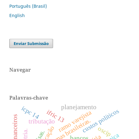
Português (Brasil)
English
Enviar Submissão
Navegar
Palavras-chave
planejamento
icpc 14
custos políticos
ifric 13
ramo varejista
firmas brasileiras.
tributação
oscip
bancos