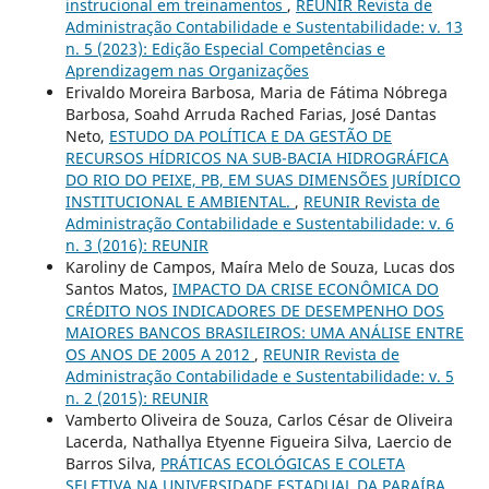
instrucional em treinamentos
,
REUNIR Revista de
Administração Contabilidade e Sustentabilidade: v. 13
n. 5 (2023): Edição Especial Competências e
Aprendizagem nas Organizações
Erivaldo Moreira Barbosa, Maria de Fátima Nóbrega
Barbosa, Soahd Arruda Rached Farias, José Dantas
Neto,
ESTUDO DA POLÍTICA E DA GESTÃO DE
RECURSOS HÍDRICOS NA SUB-BACIA HIDROGRÁFICA
DO RIO DO PEIXE, PB, EM SUAS DIMENSÕES JURÍDICO
INSTITUCIONAL E AMBIENTAL.
,
REUNIR Revista de
Administração Contabilidade e Sustentabilidade: v. 6
n. 3 (2016): REUNIR
Karoliny de Campos, Maíra Melo de Souza, Lucas dos
Santos Matos,
IMPACTO DA CRISE ECONÔMICA DO
CRÉDITO NOS INDICADORES DE DESEMPENHO DOS
MAIORES BANCOS BRASILEIROS: UMA ANÁLISE ENTRE
OS ANOS DE 2005 A 2012
,
REUNIR Revista de
Administração Contabilidade e Sustentabilidade: v. 5
n. 2 (2015): REUNIR
Vamberto Oliveira de Souza, Carlos César de Oliveira
Lacerda, Nathallya Etyenne Figueira Silva, Laercio de
Barros Silva,
PRÁTICAS ECOLÓGICAS E COLETA
SELETIVA NA UNIVERSIDADE ESTADUAL DA PARAÍBA
,