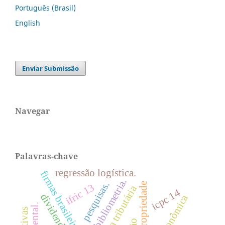
Português (Brasil)
English
Enviar Submissão
Navegar
Palavras-chave
regressão logística.
firmas brasileiras.
bibliometria.
pesquisas.
ifric 13
Área tributária
icpc 14
dividendos
crise econômica