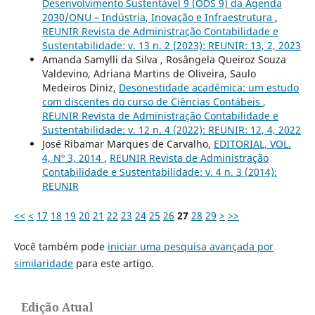
Desenvolvimento Sustentável 9 (ODS 9) da Agenda
2030/ONU – Indústria, Inovação e Infraestrutura
,
REUNIR Revista de Administração Contabilidade e
Sustentabilidade: v. 13 n. 2 (2023): REUNIR: 13, 2, 2023
Amanda Samylli da Silva , Rosângela Queiroz Souza
Valdevino, Adriana Martins de Oliveira, Saulo
Medeiros Diniz,
Desonestidade acadêmica: um estudo
com discentes do curso de Ciências Contábeis
,
REUNIR Revista de Administração Contabilidade e
Sustentabilidade: v. 12 n. 4 (2022): REUNIR: 12, 4, 2022
José Ribamar Marques de Carvalho,
EDITORIAL, VOL.
4, Nº 3, 2014
,
REUNIR Revista de Administração
Contabilidade e Sustentabilidade: v. 4 n. 3 (2014):
REUNIR
<<
<
17
18
19
20
21
22
23
24
25
26
27
28
29
>
>>
Você também pode
iniciar uma pesquisa avançada por
similaridade
para este artigo.
Edição Atual