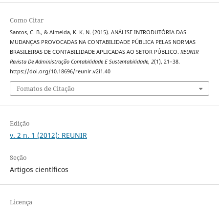
Como Citar
Santos, C. B., & Almeida, K. K. N. (2015). ANÁLISE INTRODUTÓRIA DAS
MUDANÇAS PROVOCADAS NA CONTABILIDADE PÚBLICA PELAS NORMAS
BRASILEIRAS DE CONTABILIDADE APLICADAS AO SETOR PÚBLICO.
REUNIR
Revista De Administração Contabilidade E Sustentabilidade
,
2
(1), 21–38.
https://doi.org/10.18696/reunir.v2i1.40
Fomatos de Citação
Edição
v. 2 n. 1 (2012): REUNIR
Seção
Artigos científicos
Licença