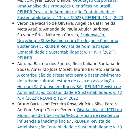
MENON, Jean Lucca Menon,
Reputação Corporativa:
Uma Análise das Produções Científicas no Brasil
,
REUNIR Revista de Administração Contabilidade e
Sustentabilidade: v. 13 n. 2 (2023): REUNIR: 13, 2, 2023
Verônica Macário de Oliveira, Angélica Catarine da
Mota Araújo, Amanda de Paula Aguiar Barbosa,
Suzanne Érica Nóbrega Correia,
Ecoinovação,
Upcycling e Slow Fashion para Produção e Consumo
Sustentável:
,
REUNIR Revista de Administração
Contabilidade e Sustentabilidade: v. 11 n. 1 (2021):
REUNIR
Adriana Barreto dos Santos, Risia Kaliane Santana de
Souza, Amarildo José Morett, Murilo Barreto Santana,
A contribuição do artesanato para o desenvolvimento
do turismo cultural: estudo de caso da associação
Hernani Sá Criativo em Ilhéus-BA
,
REUNIR Revista de
Administração Contabilidade e Sustentabilidade: v. 12
n. 4 (2022): REUNIR: 12, 4, 2022
Bruno Bartasson Ferreira Rosa, Vinícius Silva Pereira,
Antônio Sergio Torres Penedo,
Dívida ativa de IPTU do
Município de Uberlândia/MG: a região de residência
influencia a inadimplência?
,
REUNIR Revista de
Administração Contabilidade e Sustentabilidade: v. 13