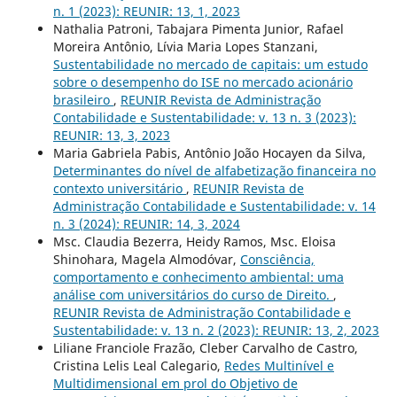
n. 1 (2023): REUNIR: 13, 1, 2023
Nathalia Patroni, Tabajara Pimenta Junior, Rafael
Moreira Antônio, Lívia Maria Lopes Stanzani,
Sustentabilidade no mercado de capitais: um estudo
sobre o desempenho do ISE no mercado acionário
brasileiro
,
REUNIR Revista de Administração
Contabilidade e Sustentabilidade: v. 13 n. 3 (2023):
REUNIR: 13, 3, 2023
Maria Gabriela Pabis, Antônio João Hocayen da Silva,
Determinantes do nível de alfabetização financeira no
contexto universitário
,
REUNIR Revista de
Administração Contabilidade e Sustentabilidade: v. 14
n. 3 (2024): REUNIR: 14, 3, 2024
Msc. Claudia Bezerra, Heidy Ramos, Msc. Eloisa
Shinohara, Magela Almodóvar,
Consciência,
comportamento e conhecimento ambiental: uma
análise com universitários do curso de Direito.
,
REUNIR Revista de Administração Contabilidade e
Sustentabilidade: v. 13 n. 2 (2023): REUNIR: 13, 2, 2023
Liliane Franciole Frazão, Cleber Carvalho de Castro,
Cristina Lelis Leal Calegario,
Redes Multinível e
Multidimensional em prol do Objetivo de