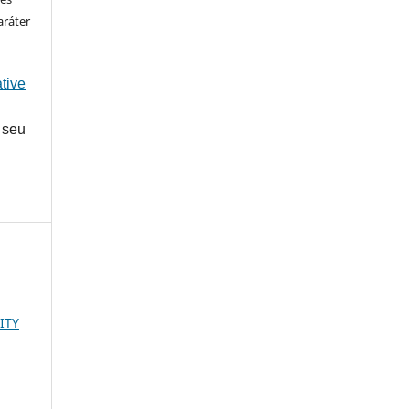
aráter
tive
 seu
ITY