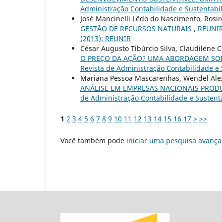
Administração Contabilidade e Sustentabil
José Mancinelli Lêdo do Nascimento, Rosir
GESTÃO DE RECURSOS NATURAIS
,
REUNIR 
(2013): REUNIR
César Augusto Tibúrcio Silva, Claudilene
O PREÇO DA AÇÃO? UMA ABORDAGEM SOB
Revista de Administração Contabilidade e S
Mariana Pessoa Mascarenhas, Wendel Alex
ANÁLISE EM EMPRESAS NACIONAIS PROD
de Administração Contabilidade e Sustenta
1
2
3
4
5
6
7
8
9
10
11
12
13
14
15
16
17
>
>>
Você também pode
iniciar uma pesquisa avança