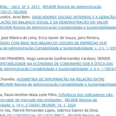
IAL – Vol.2, Nº 3, 2012
,
REUNIR Revista de Administração
3 (2012): REUNIR
undini, Ariel Behr,
INDICADORES SOCIAIS INTERNOS E A GERAÇÃO
ELAÇÃO DO BALANÇO SOCIAL E DA DEMONSTRAÇÃO DO VALOR
REUNIR Revista de Administração Contabilidade e Sustentabilidade:
José Ribeiro de Lima, Erica Xavier de Souza, Jairo Pereira,
IZADO COM BASE NOS BALANÇOS SOCIAIS DE EMPRESAS QUE
 de Administração Contabilidade e Sustentabilidade: v. 2 n. 1 (201
NHO PINHEIRO, Hugo Leonardo Guilhernandes Cardozo, DENISE
TENTABILIDADE NA ECONOMIA DE COMUNHÃO SOB A ÓTICA DAS
e Administração Contabilidade e Sustentabilidade: v. 6 n. 1 (2016)
Chiarello,
ASSIMETRIA DE INFORMAÇÃO NA RELAÇÃO ENTRE
REUNIR Revista de Administração Contabilidade e Sustentabilidade
a, Paulo Amilton Maia Leite Filho,
Influência dos indicadores não-
G no valor de mercado das entidades
,
REUNIR Revista de
dade: v. 14 n. 2 (2024): REUNIR: 14, 2, 2024
ns Vaz, Patrick Fernandes Lopes, Sabrina Soares da Silva,
NÁLISE CONTEXTUAL DO CASO BRICS
,
REUNIR Revista de