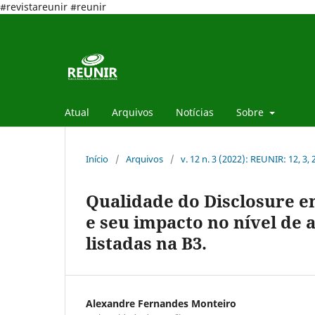
#revistareunir #reunir
Atual
Arquivos
Notícias
Sobre
Início
/
Arquivos
/
v. 12 n. 3 (2022): REUNIR: 12, 3,
Qualidade do Disclosure e
e seu impacto no nível de
listadas na B3.
Alexandre Fernandes Monteiro