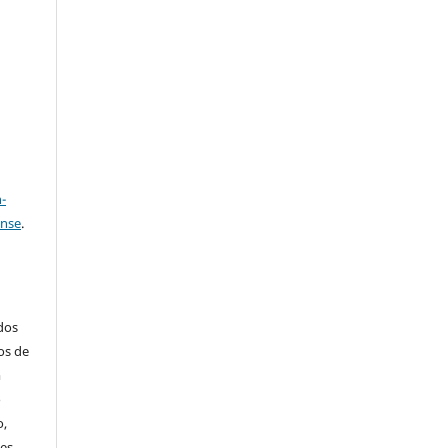
e
a
-
ense
.
ados
os de
m
o
o,
ões