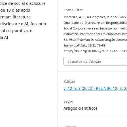
ice de social disclosure
 de 10 dias após
Como Citar
irmam literatura
Monteiro, A. F., & Gonçalves, R. de S. (2022
Qualidade do Disclosure em Responsabili
disclosure e AI, focando
Social Corporativa e seu impacto no nível 
al corporativa, e
assimetria informacional em empresas list
da AI
B3.
REUNIR Revista De Administração Contabil
Sustentabilidade
,
12
(3), 72–89.
https://doi.org/10.18696/reunir.v12i3.114
Fomatos de Citação
Edição
v. 12 n. 3 (2022): REUNIR: 12, 3, 
Seção
Artigos científicos
Licença