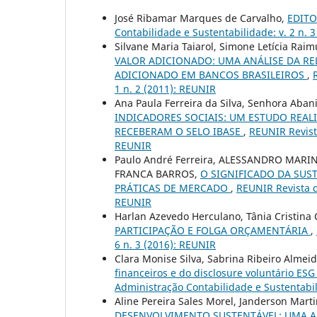
José Ribamar Marques de Carvalho,
EDITOR
Contabilidade e Sustentabilidade: v. 2 n. 
Silvane Maria Taiarol, Simone Letícia Raim
VALOR ADICIONADO: UMA ANÁLISE DA R
ADICIONADO EM BANCOS BRASILEIROS
,
1 n. 2 (2011): REUNIR
Ana Paula Ferreira da Silva, Senhora Abani 
INDICADORES SOCIAIS: UM ESTUDO REAL
RECEBERAM O SELO IBASE
,
REUNIR Revista
REUNIR
Paulo André Ferreira, ALESSANDRO MARI
FRANCA BARROS,
O SIGNIFICADO DA SUS
PRÁTICAS DE MERCADO
,
REUNIR Revista d
REUNIR
Harlan Azevedo Herculano, Tânia Cristina 
PARTICIPAÇÃO E FOLGA ORÇAMENTÁRIA
,
6 n. 3 (2016): REUNIR
Clara Monise Silva, Sabrina Ribeiro Almeid
financeiros e do disclosure voluntário ES
Administração Contabilidade e Sustentabili
Aline Pereira Sales Morel, Janderson Marti
DESENVOLVIMENTO SUSTENTÁVEL: UMA A