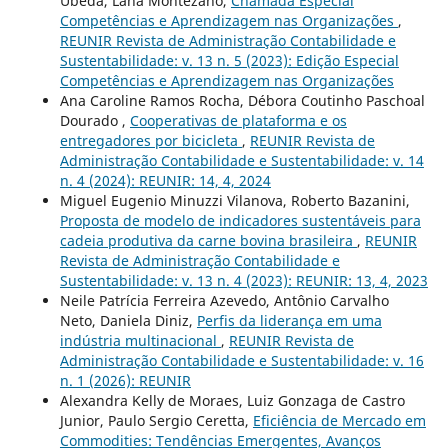
Ubeda, Lana Montezano,
Chamada Especial
Competências e Aprendizagem nas Organizações
,
REUNIR Revista de Administração Contabilidade e
Sustentabilidade: v. 13 n. 5 (2023): Edição Especial
Competências e Aprendizagem nas Organizações
Ana Caroline Ramos Rocha, Débora Coutinho Paschoal
Dourado ,
Cooperativas de plataforma e os
entregadores por bicicleta
,
REUNIR Revista de
Administração Contabilidade e Sustentabilidade: v. 14
n. 4 (2024): REUNIR: 14, 4, 2024
Miguel Eugenio Minuzzi Vilanova, Roberto Bazanini,
Proposta de modelo de indicadores sustentáveis para
cadeia produtiva da carne bovina brasileira
,
REUNIR
Revista de Administração Contabilidade e
Sustentabilidade: v. 13 n. 4 (2023): REUNIR: 13, 4, 2023
Neile Patrícia Ferreira Azevedo, Antônio Carvalho
Neto, Daniela Diniz,
Perfis da liderança em uma
indústria multinacional
,
REUNIR Revista de
Administração Contabilidade e Sustentabilidade: v. 16
n. 1 (2026): REUNIR
Alexandra Kelly de Moraes, Luiz Gonzaga de Castro
Junior, Paulo Sergio Ceretta,
Eficiência de Mercado em
Commodities: Tendências Emergentes, Avanços