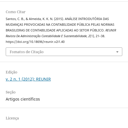
Como Citar
Santos, C. B., & Almeida, K. K. N. (2015). ANÁLISE INTRODUTÓRIA DAS
MUDANÇAS PROVOCADAS NA CONTABILIDADE PÚBLICA PELAS NORMAS
BRASILEIRAS DE CONTABILIDADE APLICADAS AO SETOR PÚBLICO.
REUNIR
Revista De Administração Contabilidade E Sustentabilidade
,
2
(1), 21–38.
https://doi.org/10.18696/reunir.v2i1.40
Fomatos de Citação
Edição
v. 2 n. 1 (2012): REUNIR
Seção
Artigos científicos
Licença