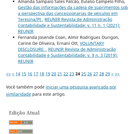
Amanda Sampaio Sales Falcão, Eulalio Campelo Filho,
Gestão das informações da cadeia de suprimentos sob
a perspectiva das concessionarias de veiculos em
Teresina/PI
,
REUNIR Revista de Administração
Contabilidade e Sustentabilidade: v. 11 n. 1 (2021):
REUNIR
Fernanda Josende Coan, Almir Rodrigues Durigon,
Carine De Oliveira, Ernani Ott,
VOLUNTARY
DISCLOSURE:
,
REUNIR Revista de Administração
Contabilidade e Sustentabilidade: v. 9 n. 3 (2019):
REUNIR
<<
<
14
15
16
17
18
19
20
21
22
23
24
25
26
27
28
29
>
>>
Você também pode
iniciar uma pesquisa avançada por
similaridade
para este artigo.
Edição Atual