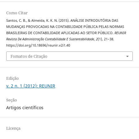
Como Citar
Santos, C. B., & Almeida, K. K. N. (2015). ANÁLISE INTRODUTÓRIA DAS
MUDANÇAS PROVOCADAS NA CONTABILIDADE PÚBLICA PELAS NORMAS
BRASILEIRAS DE CONTABILIDADE APLICADAS AO SETOR PÚBLICO.
REUNIR
Revista De Administração Contabilidade E Sustentabilidade
,
2
(1), 21–38.
https://doi.org/10.18696/reunir.v2i1.40
Fomatos de Citação
Edição
v. 2 n. 1 (2012): REUNIR
Seção
Artigos científicos
Licença