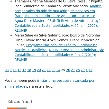
Thamara Cristina Mendes de Oliveira, Gessuir Pigatto,
João Guilherme de Camargo Ferraz Machado,
Análise
comparativa do mix de marketing de serviços em
franquias: um estudo sobre Água Doce Express e
Água Doce Master
,
REUNIR Revista de Administração
Contabilidade e Sustentabilidade: v. 10 n. 4 (2020):
REUNIR
Maria Silne da Silva Galdino, João Bosco de Noronha
Filho, Elayne Ingrid Alves Gomes, Eliane Pinheiro de
Sousa,
Programa Nacional de Crédito Fundiário no
Nordeste Brasileiro
,
REUNIR Revista de Administração
Contabilidade e Sustentabilidade: v. 9 n. 2 (2019):
REUNIR
<<
<
15
16
17
18
19
20
21
22
23
24
25
26
27
28
29
>
>>
Você também pode
iniciar uma pesquisa avançada por
similaridade
para este artigo.
Edição Atual