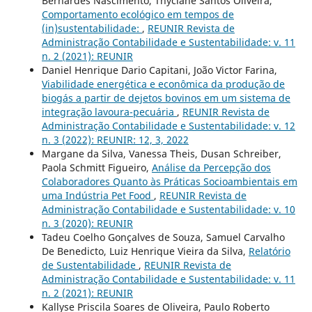
Bernardes Nascimento, Thyciane Santos Oliveira,
Comportamento ecológico em tempos de
(in)sustentabilidade:
,
REUNIR Revista de
Administração Contabilidade e Sustentabilidade: v. 11
n. 2 (2021): REUNIR
Daniel Henrique Dario Capitani, João Victor Farina,
Viabilidade energética e econômica da produção de
biogás a partir de dejetos bovinos em um sistema de
integração lavoura-pecuária
,
REUNIR Revista de
Administração Contabilidade e Sustentabilidade: v. 12
n. 3 (2022): REUNIR: 12, 3, 2022
Margane da Silva, Vanessa Theis, Dusan Schreiber,
Paola Schmitt Figueiro,
Análise da Percepção dos
Colaboradores Quanto às Práticas Socioambientais em
uma Indústria Pet Food
,
REUNIR Revista de
Administração Contabilidade e Sustentabilidade: v. 10
n. 3 (2020): REUNIR
Tadeu Coelho Gonçalves de Souza, Samuel Carvalho
De Benedicto, Luiz Henrique Vieira da Silva,
Relatório
de Sustentabilidade
,
REUNIR Revista de
Administração Contabilidade e Sustentabilidade: v. 11
n. 2 (2021): REUNIR
Kallyse Priscila Soares de Oliveira, Paulo Roberto