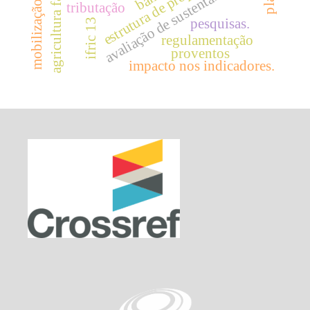
agricultura familiar
estrutura de propriedade
avaliação de sustentabilidade
tributação
pesquisas.
ifric 13
regulamentação
proventos
impacto nos indicadores.