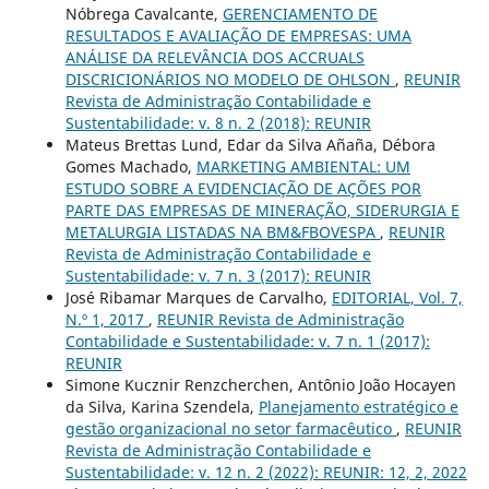
Nóbrega Cavalcante,
GERENCIAMENTO DE
RESULTADOS E AVALIAÇÃO DE EMPRESAS: UMA
ANÁLISE DA RELEVÂNCIA DOS ACCRUALS
DISCRICIONÁRIOS NO MODELO DE OHLSON
,
REUNIR
Revista de Administração Contabilidade e
Sustentabilidade: v. 8 n. 2 (2018): REUNIR
Mateus Brettas Lund, Edar da Silva Añaña, Débora
Gomes Machado,
MARKETING AMBIENTAL: UM
ESTUDO SOBRE A EVIDENCIAÇÃO DE AÇÕES POR
PARTE DAS EMPRESAS DE MINERAÇÃO, SIDERURGIA E
METALURGIA LISTADAS NA BM&FBOVESPA
,
REUNIR
Revista de Administração Contabilidade e
Sustentabilidade: v. 7 n. 3 (2017): REUNIR
José Ribamar Marques de Carvalho,
EDITORIAL, Vol. 7,
N.º 1, 2017
,
REUNIR Revista de Administração
Contabilidade e Sustentabilidade: v. 7 n. 1 (2017):
REUNIR
Simone Kucznir Renzcherchen, Antônio João Hocayen
da Silva, Karina Szendela,
Planejamento estratégico e
gestão organizacional no setor farmacêutico
,
REUNIR
Revista de Administração Contabilidade e
Sustentabilidade: v. 12 n. 2 (2022): REUNIR: 12, 2, 2022