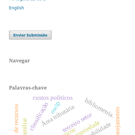
English
Enviar Submissão
Navegar
Palavras-chave
custos políticos
bibliometria.
oscip
classificação
Área tributária
mobilização de recursos
planejamento
terceiro setor
bancos