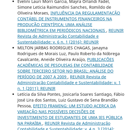
Evelini Lauri Morri Garcia, Mayra Orlandi Fadel,
Simone Leticia Raimundini Sanches, Romildo de
Oliveira Moraes,
INFLUÊNCIA DA REGULAMENTAÇÃO
CONTÁBIL DE INSTRUMENTOS FINANCEIROS NA
PRODUÇÃO CIENTÍFICA: UMA ANÁLISE
BIBLIOMÉTRICA EM PERIÓDICOS NACIONAIS
,
REUNIR
Revista de Administração Contabilidade e
Sustentabilidade: v. 6 n. 1 (2016): REUNIR
MILTON JARBAS RODRIGUES CHAGAS, Janayna
Rodrigues de Morais Luz, Paulo Roberto da Nóbrega
Cavalcante, Aneide Oliveira Araújo,
PUBLICAÇÕES
ACADÊMICAS DE PESQUISAS EM CONTABILIDADE
SOBRE TERCEIRO SETOR NO BRASIL: ANÁLISE DO
PERÍODO DE 2007 A 2009
,
REUNIR Revista de
Administração Contabilidade e Sustentabilidade: v. 1
n. 1 (2011): REUNIR
Letícia da Silva Pontes, Josicarla Soares Santiago, Fábio
José Lira dos Santos, Luiz Gustavo de Sena Brandão
Pessoa,
EFEITO FRAMING: UM ESTUDO ACERCA DA
VARIAÇÃO NAS POSSÍVEIS DECISÕES DE
INVESTIMENTO DE ESTUDANTES DE UMA IES PÚBLICA
NA PARAÍBA
,
REUNIR Revista de Administração
Contabilidade e Sustentabilidade: v. 4 n. 3 (2014):