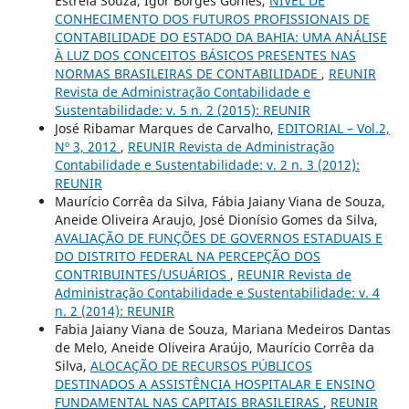
Estrela Souza, Igor Borges Gomes,
NÍVEL DE
CONHECIMENTO DOS FUTUROS PROFISSIONAIS DE
CONTABILIDADE DO ESTADO DA BAHIA: UMA ANÁLISE
À LUZ DOS CONCEITOS BÁSICOS PRESENTES NAS
NORMAS BRASILEIRAS DE CONTABILIDADE
,
REUNIR
Revista de Administração Contabilidade e
Sustentabilidade: v. 5 n. 2 (2015): REUNIR
José Ribamar Marques de Carvalho,
EDITORIAL – Vol.2,
Nº 3, 2012
,
REUNIR Revista de Administração
Contabilidade e Sustentabilidade: v. 2 n. 3 (2012):
REUNIR
Maurício Corrêa da Silva, Fábia Jaiany Viana de Souza,
Aneide Oliveira Araujo, José Dionísio Gomes da Silva,
AVALIAÇÃO DE FUNÇÕES DE GOVERNOS ESTADUAIS E
DO DISTRITO FEDERAL NA PERCEPÇÃO DOS
CONTRIBUINTES/USUÁRIOS
,
REUNIR Revista de
Administração Contabilidade e Sustentabilidade: v. 4
n. 2 (2014): REUNIR
Fabia Jaiany Viana de Souza, Mariana Medeiros Dantas
de Melo, Aneide Oliveira Araújo, Maurício Corrêa da
Silva,
ALOCAÇÃO DE RECURSOS PÚBLICOS
DESTINADOS A ASSISTÊNCIA HOSPITALAR E ENSINO
FUNDAMENTAL NAS CAPITAIS BRASILEIRAS
,
REUNIR