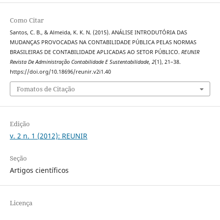
Como Citar
Santos, C. B., & Almeida, K. K. N. (2015). ANÁLISE INTRODUTÓRIA DAS
MUDANÇAS PROVOCADAS NA CONTABILIDADE PÚBLICA PELAS NORMAS
BRASILEIRAS DE CONTABILIDADE APLICADAS AO SETOR PÚBLICO.
REUNIR
Revista De Administração Contabilidade E Sustentabilidade
,
2
(1), 21–38.
https://doi.org/10.18696/reunir.v2i1.40
Fomatos de Citação
Edição
v. 2 n. 1 (2012): REUNIR
Seção
Artigos científicos
Licença