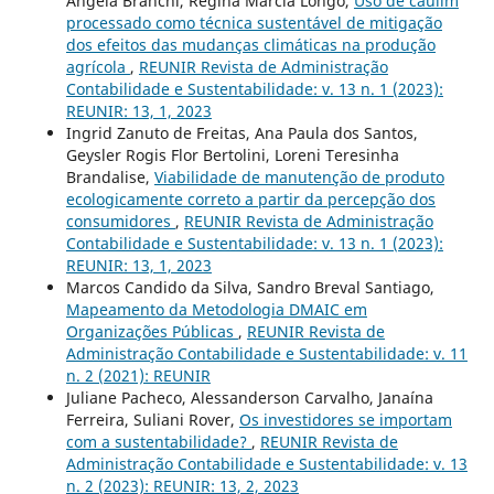
Angela Branchi, Regina Marcia Longo,
Uso de caulim
processado como técnica sustentável de mitigação
dos efeitos das mudanças climáticas na produção
agrícola
,
REUNIR Revista de Administração
Contabilidade e Sustentabilidade: v. 13 n. 1 (2023):
REUNIR: 13, 1, 2023
Ingrid Zanuto de Freitas, Ana Paula dos Santos,
Geysler Rogis Flor Bertolini, Loreni Teresinha
Brandalise,
Viabilidade de manutenção de produto
ecologicamente correto a partir da percepção dos
consumidores
,
REUNIR Revista de Administração
Contabilidade e Sustentabilidade: v. 13 n. 1 (2023):
REUNIR: 13, 1, 2023
Marcos Candido da Silva, Sandro Breval Santiago,
Mapeamento da Metodologia DMAIC em
Organizações Públicas
,
REUNIR Revista de
Administração Contabilidade e Sustentabilidade: v. 11
n. 2 (2021): REUNIR
Juliane Pacheco, Alessanderson Carvalho, Janaína
Ferreira, Suliani Rover,
Os investidores se importam
com a sustentabilidade?
,
REUNIR Revista de
Administração Contabilidade e Sustentabilidade: v. 13
n. 2 (2023): REUNIR: 13, 2, 2023