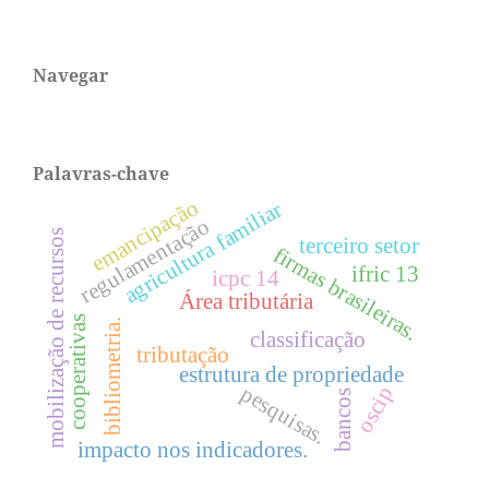
Navegar
Palavras-chave
emancipação
agricultura familiar
regulamentação
mobilização de recursos
terceiro setor
firmas brasileiras.
ifric 13
icpc 14
Área tributária
cooperativas
bibliometria.
classificação
tributação
estrutura de propriedade
pesquisas.
oscip
bancos
impacto nos indicadores.