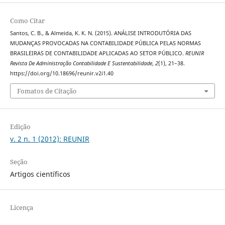
Como Citar
Santos, C. B., & Almeida, K. K. N. (2015). ANÁLISE INTRODUTÓRIA DAS
MUDANÇAS PROVOCADAS NA CONTABILIDADE PÚBLICA PELAS NORMAS
BRASILEIRAS DE CONTABILIDADE APLICADAS AO SETOR PÚBLICO.
REUNIR
Revista De Administração Contabilidade E Sustentabilidade
,
2
(1), 21–38.
https://doi.org/10.18696/reunir.v2i1.40
Fomatos de Citação
Edição
v. 2 n. 1 (2012): REUNIR
Seção
Artigos científicos
Licença