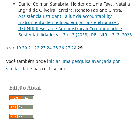
Daniel Colman Sanabria, Helder de Lima Fava, Natalia
Ingrid de Oliveira Ferreira, Renato Fabiano Cintra,
Assistência Estudantil à luz da accountability:
instrumento de medição em portais eletrônicos
,
REUNIR Revista de Administração Contabilidade e
Sustentabilidade: v. 13 n. 3 (2023): REUNIR: 13, 3, 2023
<<
<
19
20
21
22
23
24
25
26
27
28
29
Você também pode
iniciar uma pesquisa avançada por
similaridade
para este artigo.
Edição Atual