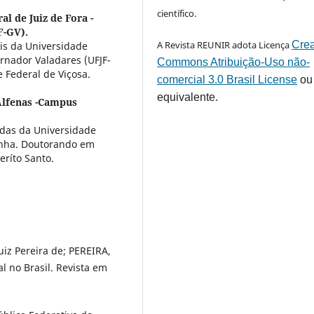
científico.
l de Juiz de Fora -
F-GV).
A Revista REUNIR adota Licença
Crea
is da Universidade
rnador Valadares (UFJF-
Commons Atribuição-Uso não-
 Federal de Viçosa.
comercial 3.0 Brasil License
ou
equivalente.
Alfenas -Campus
cadas da Universidade
inha. Doutorando em
eríto Santo.
iz Pereira de; PEREIRA,
l no Brasil. Revista em