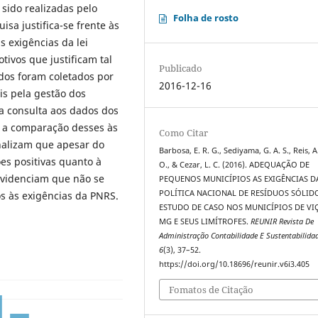
 sido realizadas pelo
Folha de rosto
isa justifica-se frente às
 exigências da lei
tivos que justificam tal
Publicado
ados foram coletados por
2016-12-16
is pela gestão dos
la consulta aos dados dos
e a comparação desses às
Como Citar
inalizam que apesar do
Barbosa, E. R. G., Sediyama, G. A. S., Reis, A
es positivas quanto à
O., & Cezar, L. C. (2016). ADEQUAÇÃO DE
evidenciam que não se
PEQUENOS MUNICÍPIOS AS EXIGÊNCIAS D
POLÍTICA NACIONAL DE RESÍDUOS SÓLID
os às exigências da PNRS.
ESTUDO DE CASO NOS MUNICÍPIOS DE VI
MG E SEUS LIMÍTROFES.
REUNIR Revista De
Administração Contabilidade E Sustentabilida
6
(3), 37–52.
https://doi.org/10.18696/reunir.v6i3.405
Fomatos de Citação