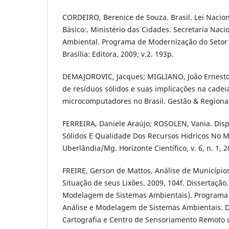
CORDEIRO, Berenice de Souza. Brasil. Lei Naci
Básico:. Ministério das Cidades. Secretaria Nac
Ambiental. Programa de Modernização do Setor
Brasília: Editora, 2009; v.2. 193p.
DEMAJOROVIC, Jacques; MIGLIANO, João Ernesto B
de resíduos sólidos e suas implicações na cadeia
microcomputadores no Brasil. Gestão & Regionali
FERREIRA, Daniele Araújo; ROSOLEN, Vania. Dis
Sólidos E Qualidade Dos Recursos Hídricos No M
Uberlândia/Mg. Horizonte Científico, v. 6, n. 1, 2
FREIRE, Gerson de Mattos. Análise de Município
Situação de seus Lixões. 2009, 104f. Dissertação
Modelagem de Sistemas Ambientais). Programa
Análise e Modelagem de Sistemas Ambientais. 
Cartografia e Centro de Sensoriamento Remoto d