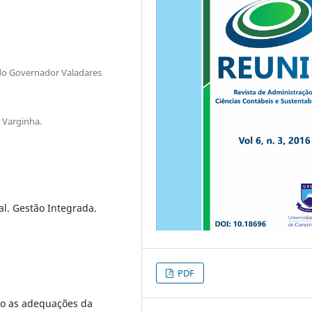
ado Governador Valadares
 Varginha.
al. Gestão Integrada.
PDF
o as adequações da