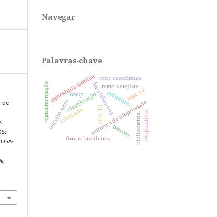
Navegar
Palavras-chave
agricultura familiar
crise econômica
Área tributária
regulamentação
ramo varejista
icpc 14
pesquisas.
classificação
oscip
terceiro setor
estrutura de propriedade
. de
ifric 13
tributação
cooperativas
bibliometria.
A
bancos
OS:
firmas brasileiras.
ÇOSA-
de
,