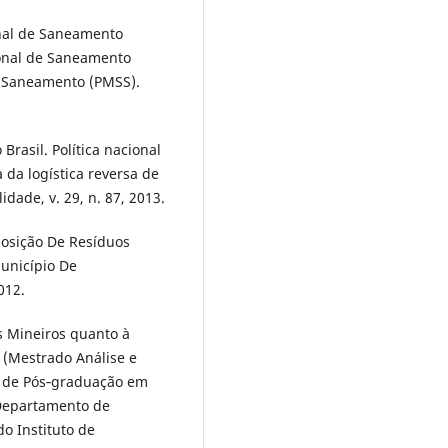
onal de Saneamento
ional de Saneamento
 Saneamento (PMSS).
rasil. Política nacional
 da logística reversa de
dade, v. 29, n. 87, 2013.
posição De Resíduos
unicípio De
012.
s Mineiros quanto à
. (Mestrado Análise e
 de Pós‐graduação em
Departamento de
o Instituto de