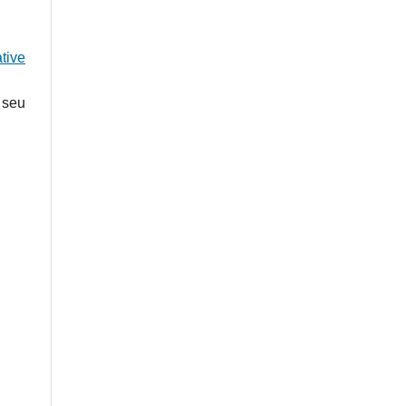
tive
 seu