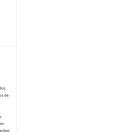
ados
os de
m
o
o,
ões
aráter