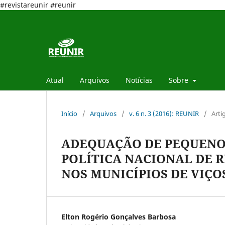
#revistareunir #reunir
Atual
Arquivos
Notícias
Sobre
Início
/
Arquivos
/
v. 6 n. 3 (2016): REUNIR
/
Arti
ADEQUAÇÃO DE PEQUENOS
POLÍTICA NACIONAL DE R
NOS MUNICÍPIOS DE VIÇO
Elton Rogério Gonçalves Barbosa