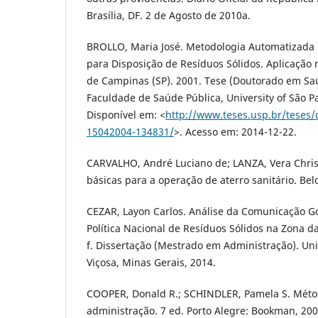
Brasília, DF. 2 de Agosto de 2010a.
BROLLO, Maria José. Metodologia Automatizada 
para Disposição de Resíduos Sólidos. Aplicação
de Campinas (SP). 2001. Tese (Doutorado em Sa
Faculdade de Saúde Pública, University of São Pa
Disponível em: <
http://www.teses.usp.br/teses/
15042004-134831/
>. Acesso em: 2014-12-22.
CARVALHO, André Luciano de; LANZA, Vera Chris
básicas para a operação de aterro sanitário. Bel
CEZAR, Layon Carlos. Análise da Comunicação G
Política Nacional de Resíduos Sólidos na Zona d
f. Dissertação (Mestrado em Administração). Un
Viçosa, Minas Gerais, 2014.
COOPER, Donald R.; SCHINDLER, Pamela S. Mét
administração. 7 ed. Porto Alegre: Bookman, 200