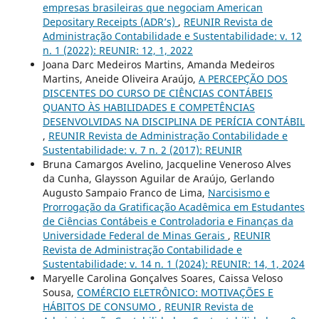
empresas brasileiras que negociam American
Depositary Receipts (ADR’s)
,
REUNIR Revista de
Administração Contabilidade e Sustentabilidade: v. 12
n. 1 (2022): REUNIR: 12, 1, 2022
Joana Darc Medeiros Martins, Amanda Medeiros
Martins, Aneide Oliveira Araújo,
A PERCEPÇÃO DOS
DISCENTES DO CURSO DE CIÊNCIAS CONTÁBEIS
QUANTO ÀS HABILIDADES E COMPETÊNCIAS
DESENVOLVIDAS NA DISCIPLINA DE PERÍCIA CONTÁBIL
,
REUNIR Revista de Administração Contabilidade e
Sustentabilidade: v. 7 n. 2 (2017): REUNIR
Bruna Camargos Avelino, Jacqueline Veneroso Alves
da Cunha, Glaysson Aguilar de Araújo, Gerlando
Augusto Sampaio Franco de Lima,
Narcisismo e
Prorrogação da Gratificação Acadêmica em Estudantes
de Ciências Contábeis e Controladoria e Finanças da
Universidade Federal de Minas Gerais
,
REUNIR
Revista de Administração Contabilidade e
Sustentabilidade: v. 14 n. 1 (2024): REUNIR: 14, 1, 2024
Maryelle Carolina Gonçalves Soares, Caissa Veloso
Sousa,
COMÉRCIO ELETRÔNICO: MOTIVAÇÕES E
HÁBITOS DE CONSUMO
,
REUNIR Revista de