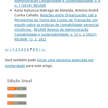
Administração Contabilidade e Sustentabilidade: v. 8
n. 1 (2018): REUNIR
Karla Katiuscia Nobrega de Almeida, Antonio André
Cunha Callado,
Relações entre Organizações sob a
Perspectiva da Teoria dos Custos de Transação: um
estudo sobre as práticas de contabilidade gerencial
intrafirma
,
REUNIR Revista de Administração
Contabilidade e Sustentabilidade: v. 12 n. 2 (2022):
REUNIR: 12, 2, 2022
<<
<
1
2
3
4
5
6
7
8
9
>
>>
Você também pode
iniciar uma pesquisa avançada por
similaridade
para este artigo.
Edição Atual